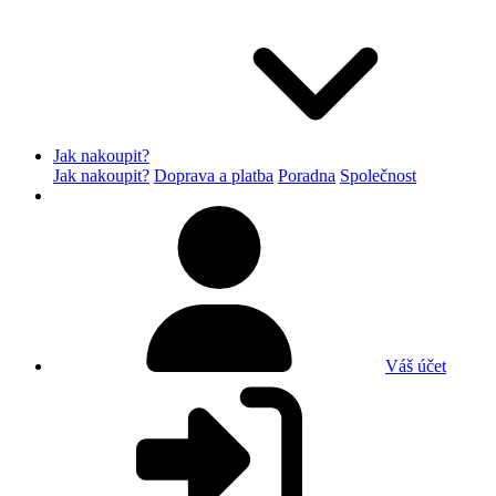
Jak nakoupit?
Jak nakoupit?
Doprava a platba
Poradna
Společnost
Váš účet