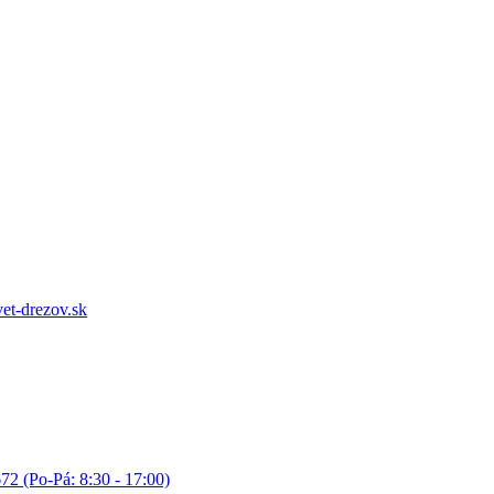
et-drezov.sk
72 (Po-Pá: 8:30 - 17:00)