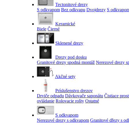
Tectonitové drezy
S odkvapom
Bez odkvapu
Dvojdrezy
S odkvapom
Keramické
Biele
Čierné
Sklenené drezy
Drezy pod dosku
Granitové drezy spodná montáž
Nerezové drezy s
Akčné sety
Príslušenstvo drezov
Drviče odpadu
Dávkovače saponátu
Čistiace pros
ovládanie
Rolovacie rošty
Ostatné
S odkvapom
Nerezové drezy s odkvapom
Granitové dřezy s o