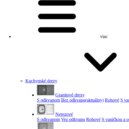
viac
Kuchynské drezy
Granitové drezy
S odkvapom
Bez odkvapu
(aktuálny)
Rohové
S va
Nerezové
S odkvapom
Vez odkvapu
Rohové
S vaničkou a 