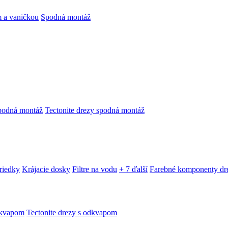
 a vaničkou
Spodná montáž
podná montáž
Tectonite drezy spodná montáž
triedky
Krájacie dosky
Filtre na vodu
+ 7 ďalší
Farebné komponenty dr
dkvapom
Tectonite drezy s odkvapom