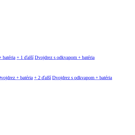
 batéria
+ 1 ďalší
Dvojdrez s odkvapom + batéria
vojdrez + batéria
+ 2 ďalší
Dvojdrez s odkvapom + batéria