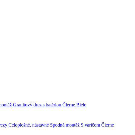
montáž
Granitový drez s batériou
Čierne
Biele
rezy
Celoplošné, nástavné
Spodná montáž
S varičom
Čierne