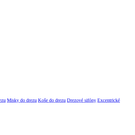
ezu
Misky do drezu
Koše do drezu
Drezové sifóny
Excentrické