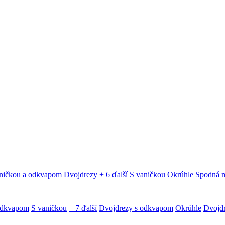
ničkou a odkvapom
Dvojdrezy
+ 6 ďalší
S vaničkou
Okrúhle
Spodná 
odkvapom
S vaničkou
+ 7 ďalší
Dvojdrezy s odkvapom
Okrúhle
Dvojd