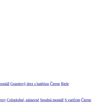
montáž
Granitový drez s batériou
Čierne
Biele
rezy
Celoplošné, nástavné
Spodná montáž
S varičom
Čierne