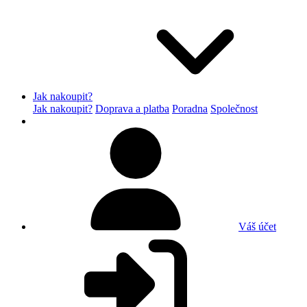
Jak nakoupit?
Jak nakoupit?
Doprava a platba
Poradna
Společnost
Váš účet