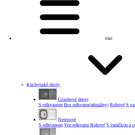
viac
Kuchynské drezy
Granitové drezy
S odkvapom
Bez odkvapu
(aktuálny)
Rohové
S va
Nerezové
S odkvapom
Vez odkvapu
Rohové
S vaničkou a 