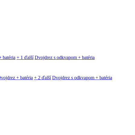
 batéria
+ 1 ďalší
Dvojdrez s odkvapom + batéria
vojdrez + batéria
+ 2 ďalší
Dvojdrez s odkvapom + batéria