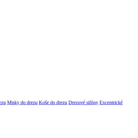
ezu
Misky do drezu
Koše do drezu
Drezové sifóny
Excentrické