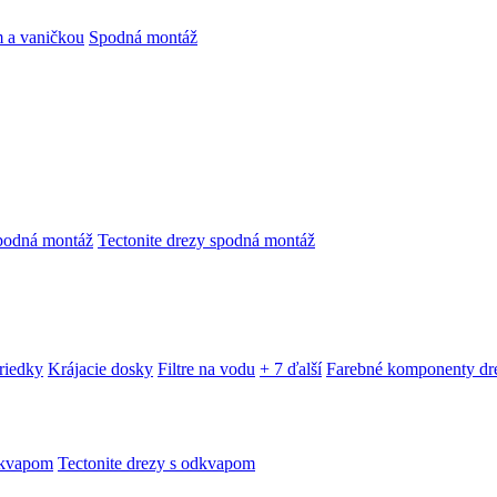
 a vaničkou
Spodná montáž
podná montáž
Tectonite drezy spodná montáž
triedky
Krájacie dosky
Filtre na vodu
+ 7 ďalší
Farebné komponenty dr
dkvapom
Tectonite drezy s odkvapom