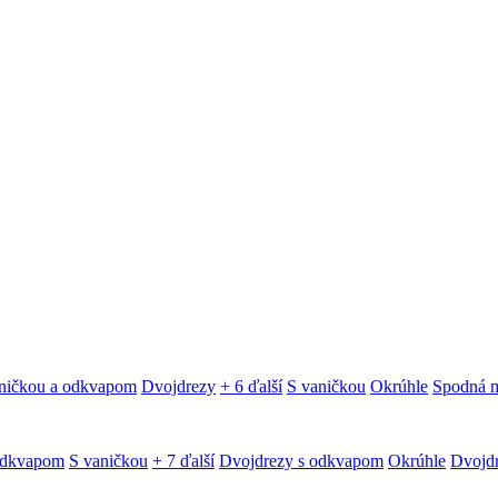
ničkou a odkvapom
Dvojdrezy
+ 6 ďalší
S vaničkou
Okrúhle
Spodná 
odkvapom
S vaničkou
+ 7 ďalší
Dvojdrezy s odkvapom
Okrúhle
Dvojd