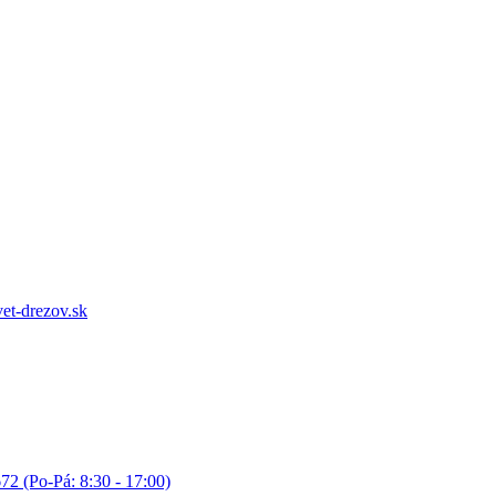
et-drezov.sk
72 (Po-Pá: 8:30 - 17:00)