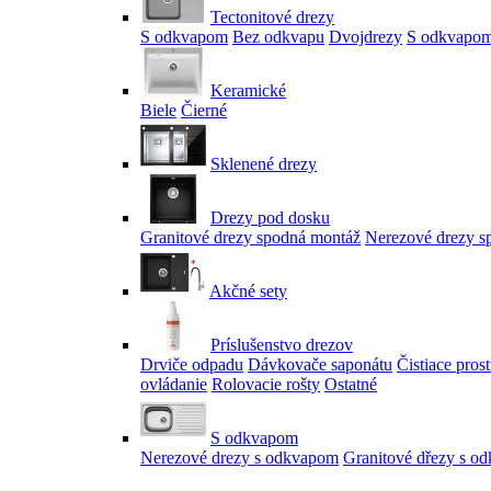
Tectonitové drezy
S odkvapom
Bez odkvapu
Dvojdrezy
S odkvapom
Keramické
Biele
Čierné
Sklenené drezy
Drezy pod dosku
Granitové drezy spodná montáž
Nerezové drezy s
Akčné sety
Príslušenstvo drezov
Drviče odpadu
Dávkovače saponátu
Čistiace pros
ovládanie
Rolovacie rošty
Ostatné
S odkvapom
Nerezové drezy s odkvapom
Granitové dřezy s o