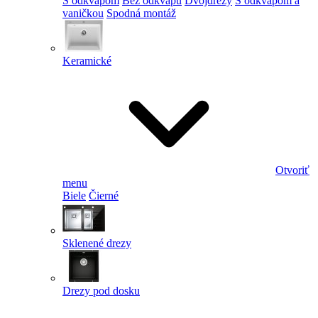
S odkvapom
Bez odkvapu
Dvojdrezy
S odkvapom a
vaničkou
Spodná montáž
Keramické
Otvoriť
menu
Biele
Čierné
Sklenené drezy
Drezy pod dosku