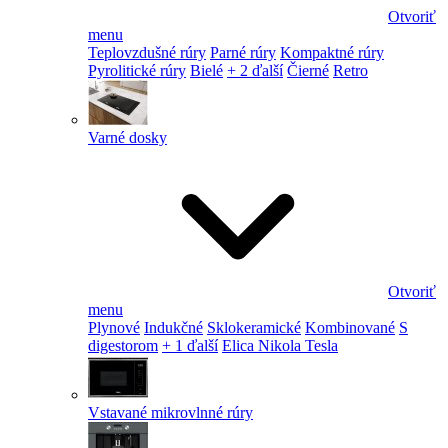
Otvoriť
menu
Teplovzdušné rúry
Parné rúry
Kompaktné rúry
Pyrolitické rúry
Bielé
+ 2 ďalší
Čierné
Retro
Varné dosky
Otvoriť
menu
Plynové
Indukčné
Sklokeramické
Kombinované
S
digestorom
+ 1 ďalší
Elica Nikola Tesla
Vstavané mikrovlnné rúry