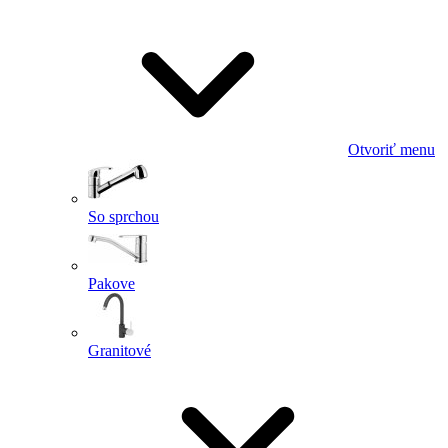
Otvoriť menu
So sprchou
Pakove
Granitové