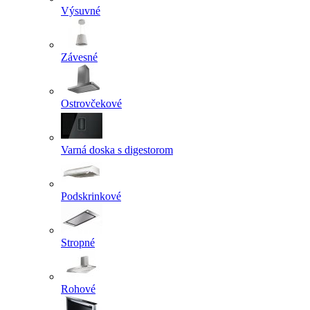
Výsuvné
Závesné
Ostrovčekové
Varná doska s digestorom
Podskrinkové
Stropné
Rohové