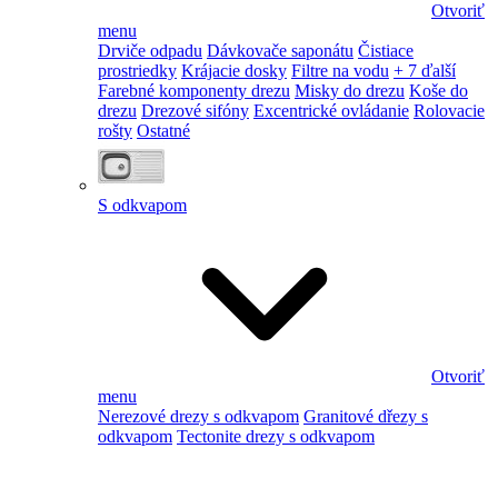
Otvoriť
menu
Drviče odpadu
Dávkovače saponátu
Čistiace
prostriedky
Krájacie dosky
Filtre na vodu
+ 7 ďalší
Farebné komponenty drezu
Misky do drezu
Koše do
drezu
Drezové sifóny
Excentrické ovládanie
Rolovacie
rošty
Ostatné
S odkvapom
Otvoriť
menu
Nerezové drezy s odkvapom
Granitové dřezy s
odkvapom
Tectonite drezy s odkvapom