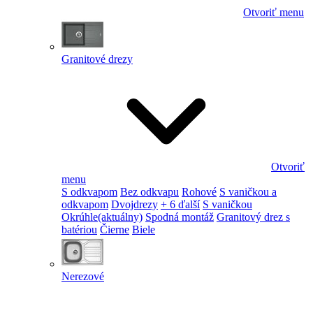
Otvoriť menu
Granitové drezy
Otvoriť
menu
S odkvapom
Bez odkvapu
Rohové
S vaničkou a
odkvapom
Dvojdrezy
+ 6 ďalší
S vaničkou
Okrúhle
(aktuálny)
Spodná montáž
Granitový drez s
batériou
Čierne
Biele
Nerezové