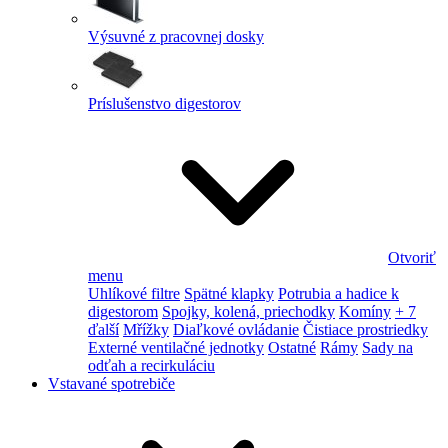
Výsuvné z pracovnej dosky
Príslušenstvo digestorov
Otvoriť
menu
Uhlíkové filtre
Spätné klapky
Potrubia a hadice k
digestorom
Spojky, kolená, priechodky
Komíny
+ 7
ďalší
Mřížky
Diaľkové ovládanie
Čistiace prostriedky
Externé ventilačné jednotky
Ostatné
Rámy
Sady na
odťah a recirkuláciu
Vstavané spotrebiče