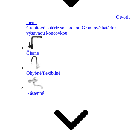
Otvoriť
menu
Granitové batérie so sprchou
Granitové batérie s
výsuvnou koncovkou
Čierne
Ohybné/flexibilné
Nástenné