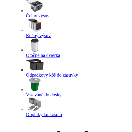
Čelný výsuv
Ručný výsuv
Otočné na dvierka
Odpadkový kôš do zásuvky
Vstavané do dosky
Doplnky ku košom