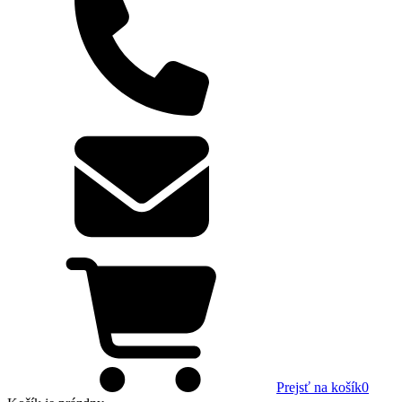
Prejsť na košík
0