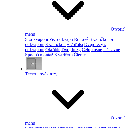
Otvoriť
menu
S odkvapom
Vez odkvapu
Rohové
S vaničkou a
odkvapom
S vaničkou
+ 7 ďalší
Dvojdrezy s
odkvapom
Okrúhle
Dvojdrezy
Celoplošné, nástavné
Spodná montáž
S varičom
Čierne
Tectonitové drezy
Otvoriť
menu