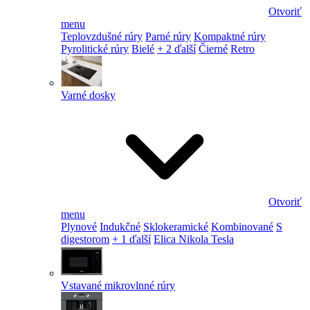
Otvoriť
menu
Teplovzdušné rúry
Parné rúry
Kompaktné rúry
Pyrolitické rúry
Bielé
+ 2 ďalší
Čierné
Retro
Varné dosky
Otvoriť
menu
Plynové
Indukčné
Sklokeramické
Kombinované
S
digestorom
+ 1 ďalší
Elica Nikola Tesla
Vstavané mikrovlnné rúry