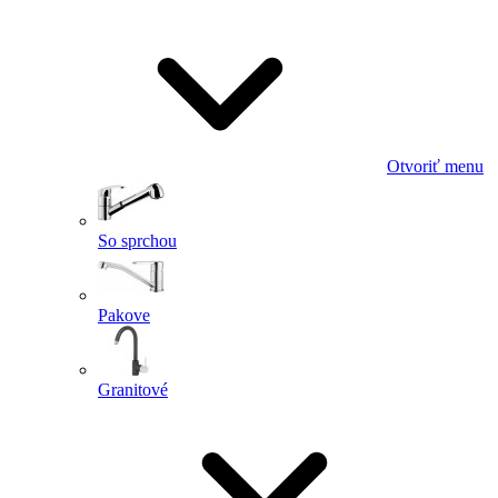
Otvoriť menu
So sprchou
Pakove
Granitové