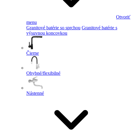
Otvoriť
menu
Granitové batérie so sprchou
Granitové batérie s
výsuvnou koncovkou
Čierne
Ohybné/flexibilné
Nástenné