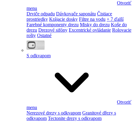
Otvoriť
menu
Drviče odpadu
Dávkovače saponátu
Čistiace
prostriedky
Krájacie dosky
Filtre na vodu
+ 7 ďalší
Farebné komponenty drezu
Misky do drezu
Koše do
drezu
Drezové sifóny
Excentrické ovládanie
Rolovacie
rošty
Ostatné
S odkvapom
Otvoriť
menu
Nerezové drezy s odkvapom
Granitové dřezy s
odkvapom
Tectonite drezy s odkvapom