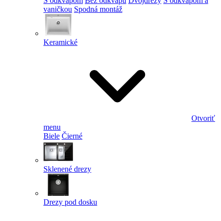
S odkvapom
Bez odkvapu
Dvojdrezy
S odkvapom a
vaničkou
Spodná montáž
Keramické
Otvoriť
menu
Biele
Čierné
Sklenené drezy
Drezy pod dosku