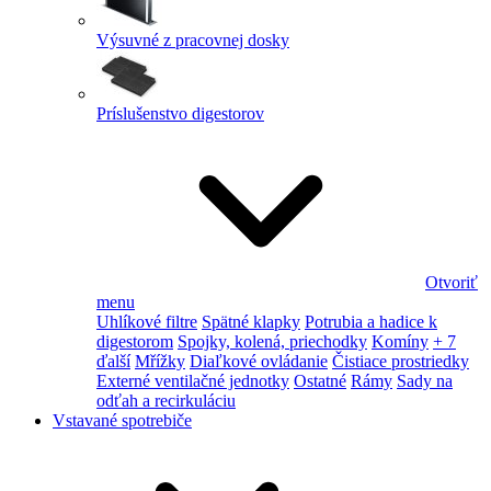
Výsuvné z pracovnej dosky
Príslušenstvo digestorov
Otvoriť
menu
Uhlíkové filtre
Spätné klapky
Potrubia a hadice k
digestorom
Spojky, kolená, priechodky
Komíny
+ 7
ďalší
Mřížky
Diaľkové ovládanie
Čistiace prostriedky
Externé ventilačné jednotky
Ostatné
Rámy
Sady na
odťah a recirkuláciu
Vstavané spotrebiče