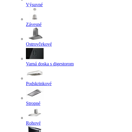
Výsuvné
Závesné
Ostrovčekové
Varná doska s digestorom
Podskrinkové
Stropné
Rohové