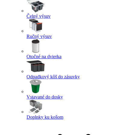
Čelný výsuv
Ručný výsuv
Otočné na dvierka
Odpadkový kôš do zásuvky
Vstavané do dosky
Doplnky ku košom