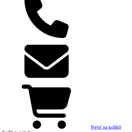
Prejsť na košík
0