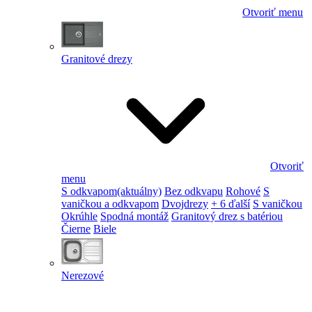
Otvoriť menu
Granitové drezy
Otvoriť
menu
S odkvapom
(aktuálny)
Bez odkvapu
Rohové
S
vaničkou a odkvapom
Dvojdrezy
+ 6 ďalší
S vaničkou
Okrúhle
Spodná montáž
Granitový drez s batériou
Čierne
Biele
Nerezové