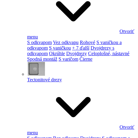
Otvoriť
menu
S odkvapom
Vez odkvapu
Rohové
S vaničkou a
odkvapom
S vaničkou
+ 7 ďalší
Dvojdrezy s
odkvapom
Okrúhle
Dvojdrezy
Celoplošné, nástavné
Spodná montáž
S varičom
Čierne
Tectonitové drezy
Otvoriť
menu