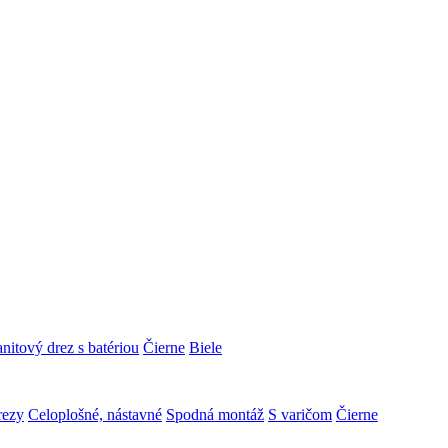
nitový drez s batériou
Čierne
Biele
rezy
Celoplošné, nástavné
Spodná montáž
S varičom
Čierne