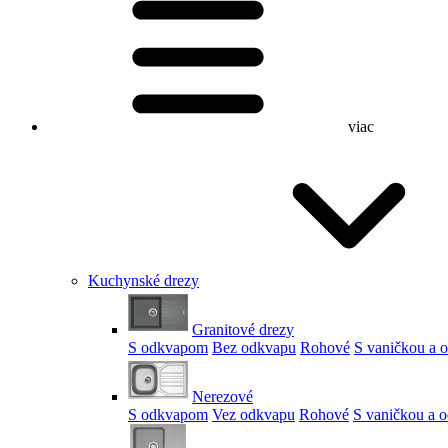
viac
Kuchynské drezy
Granitové drezy
S odkvapom
Bez odkvapu
Rohové
S vaničkou a
Nerezové
S odkvapom
Vez odkvapu
Rohové
S vaničkou a 