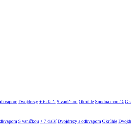
 odkvapom
Dvojdrezy
+ 6 ďalší
S vaničkou
Okrúhle
Spodná montáž
Gra
odkvapom
S vaničkou
+ 7 ďalší
Dvojdrezy s odkvapom
Okrúhle
Dvojd