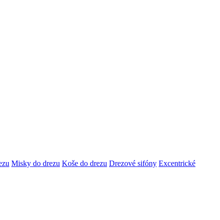
ezu
Misky do drezu
Koše do drezu
Drezové sifóny
Excentrické