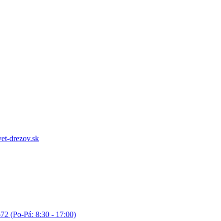
et-drezov.sk
72 (Po-Pá: 8:30 - 17:00)