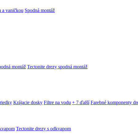
 a vaničkou
Spodná montáž
podná montáž
Tectonite drezy spodná montáž
triedky
Krájacie dosky
Filtre na vodu
+ 7 ďalší
Farebné komponenty dr
dkvapom
Tectonite drezy s odkvapom