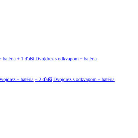
 batéria
+ 1 ďalší
Dvojdrez s odkvapom + batéria
vojdrez + batéria
+ 2 ďalší
Dvojdrez s odkvapom + batéria