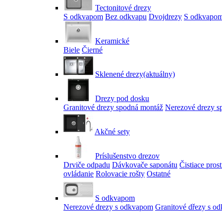
Tectonitové drezy
S odkvapom
Bez odkvapu
Dvojdrezy
S odkvapom
Keramické
Biele
Čierné
Sklenené drezy
(aktuálny)
Drezy pod dosku
Granitové drezy spodná montáž
Nerezové drezy s
Akčné sety
Príslušenstvo drezov
Drviče odpadu
Dávkovače saponátu
Čistiace pros
ovládanie
Rolovacie rošty
Ostatné
S odkvapom
Nerezové drezy s odkvapom
Granitové dřezy s o