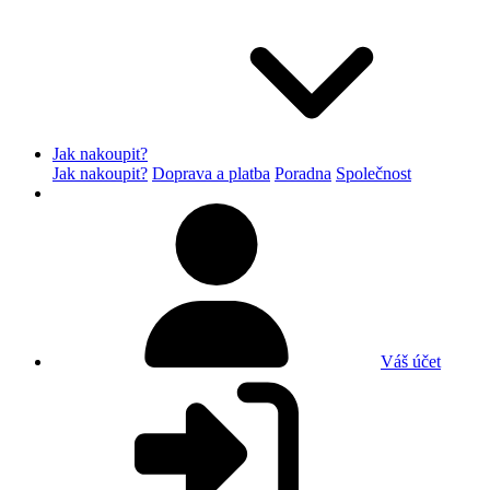
Jak nakoupit?
Jak nakoupit?
Doprava a platba
Poradna
Společnost
Váš účet