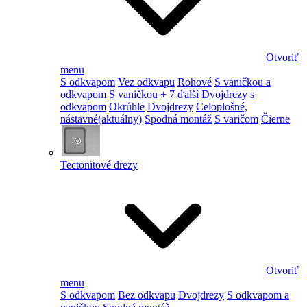
Otvoriť
menu
S odkvapom
Vez odkvapu
Rohové
S vaničkou a
odkvapom
S vaničkou
+ 7 ďalší
Dvojdrezy s
odkvapom
Okrúhle
Dvojdrezy
Celoplošné,
nástavné
(aktuálny)
Spodná montáž
S varičom
Čierne
Tectonitové drezy
Otvoriť
menu
S odkvapom
Bez odkvapu
Dvojdrezy
S odkvapom a