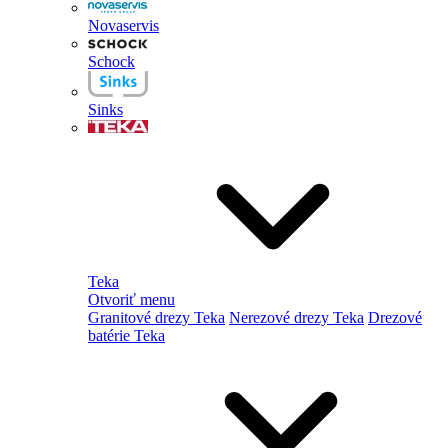
Novaservis
Schock
Sinks
Teka
Otvoriť menu
Granitové drezy Teka
Nerezové drezy Teka
Drezové
batérie Teka