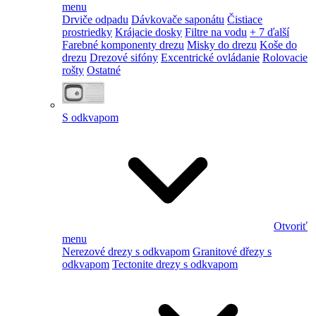
menu
Drviče odpadu
Dávkovače saponátu
Čistiace
prostriedky
Krájacie dosky
Filtre na vodu
+ 7 ďalší
Farebné komponenty drezu
Misky do drezu
Koše do
drezu
Drezové sifóny
Excentrické ovládanie
Rolovacie
rošty
Ostatné
S odkvapom
Otvoriť
menu
Nerezové drezy s odkvapom
Granitové dřezy s
odkvapom
Tectonite drezy s odkvapom