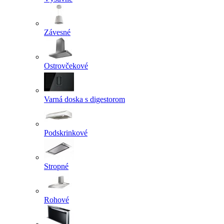
Závesné
Ostrovčekové
Varná doska s digestorom
Podskrinkové
Stropné
Rohové