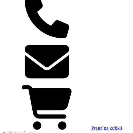
Prejsť na košík
0