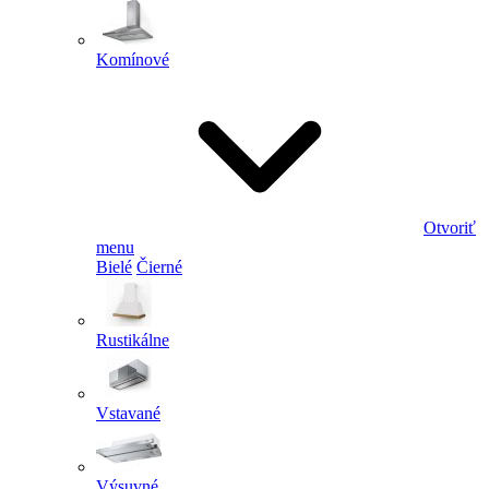
Komínové
Otvoriť
menu
Bielé
Čierné
Rustikálne
Vstavané
Výsuvné