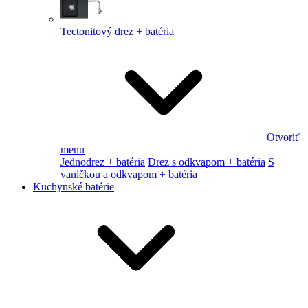
Tectonitový drez + batéria
Otvoriť
menu
Jednodrez + batéria
Drez s odkvapom + batéria
S
vaničkou a odkvapom + batéria
Kuchynské batérie