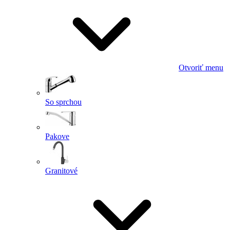
Otvoriť menu
So sprchou
Pakove
Granitové