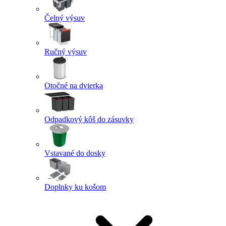
Čelný výsuv
Ručný výsuv
Otočné na dvierka
Odpadkový kôš do zásuvky
Vstavané do dosky
Doplnky ku košom