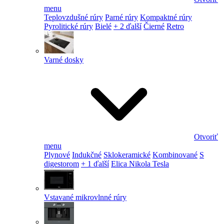
menu
Teplovzdušné rúry
Parné rúry
Kompaktné rúry
Pyrolitické rúry
Bielé
+ 2 ďalší
Čierné
Retro
Varné dosky
Otvoriť
menu
Plynové
Indukčné
Sklokeramické
Kombinované
S
digestorom
+ 1 ďalší
Elica Nikola Tesla
Vstavané mikrovlnné rúry