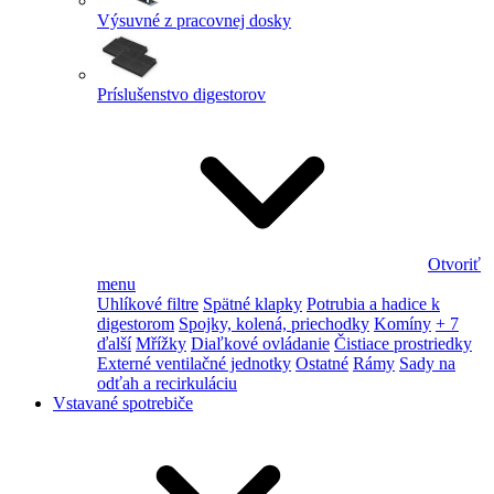
Výsuvné z pracovnej dosky
Príslušenstvo digestorov
Otvoriť
menu
Uhlíkové filtre
Spätné klapky
Potrubia a hadice k
digestorom
Spojky, kolená, priechodky
Komíny
+ 7
ďalší
Mřížky
Diaľkové ovládanie
Čistiace prostriedky
Externé ventilačné jednotky
Ostatné
Rámy
Sady na
odťah a recirkuláciu
Vstavané spotrebiče