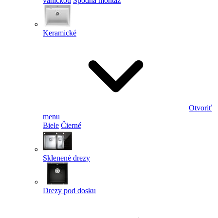
vaničkou
Spodná montáž
Keramické
Otvoriť
menu
Biele
Čierné
Sklenené drezy
Drezy pod dosku