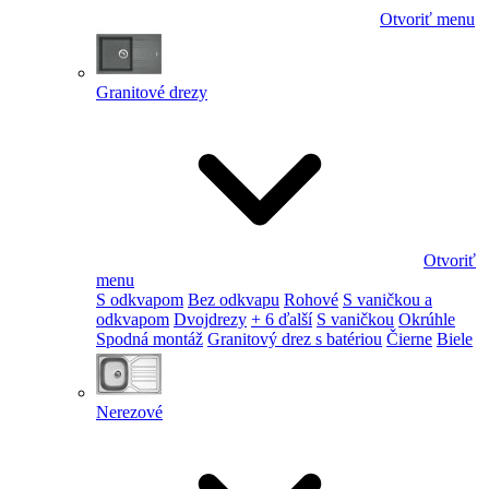
Otvoriť menu
Granitové drezy
Otvoriť
menu
S odkvapom
Bez odkvapu
Rohové
S vaničkou a
odkvapom
Dvojdrezy
+ 6 ďalší
S vaničkou
Okrúhle
Spodná montáž
Granitový drez s batériou
Čierne
Biele
Nerezové