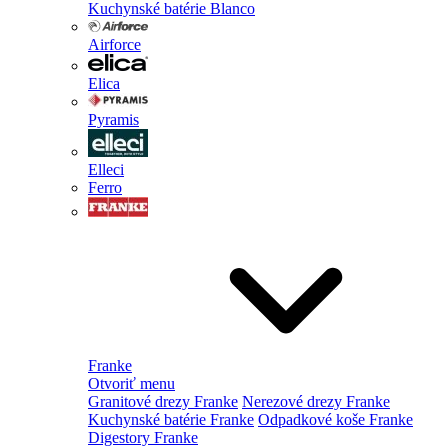
Kuchynské batérie Blanco
Airforce
Elica
Pyramis
Elleci
Ferro
Franke
Otvoriť menu
Granitové drezy Franke
Nerezové drezy Franke
Kuchynské batérie Franke
Odpadkové koše Franke
Digestory Franke