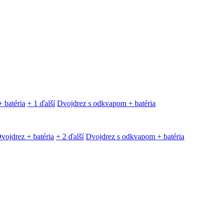
 batéria
+ 1 ďalší
Dvojdrez s odkvapom + batéria
vojdrez + batéria
+ 2 ďalší
Dvojdrez s odkvapom + batéria