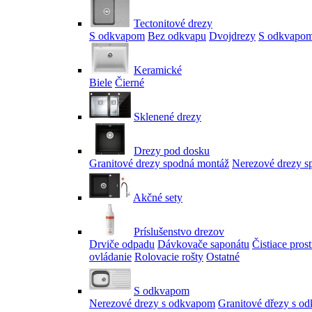
Tectonitové drezy
S odkvapom
Bez odkvapu
Dvojdrezy
S odkvapom
Keramické
Biele
Čierné
Sklenené drezy
Drezy pod dosku
Granitové drezy spodná montáž
Nerezové drezy s
Akčné sety
Príslušenstvo drezov
Drviče odpadu
Dávkovače saponátu
Čistiace pros
ovládanie
Rolovacie rošty
Ostatné
S odkvapom
Nerezové drezy s odkvapom
Granitové dřezy s o