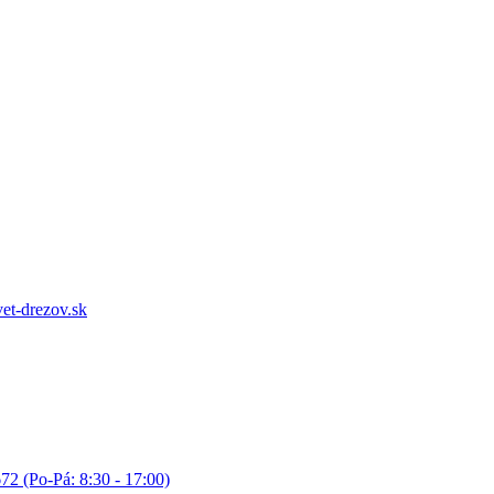
et-drezov.sk
72 (Po-Pá: 8:30 - 17:00)