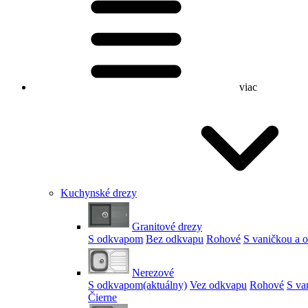
viac
Kuchynské drezy
Granitové drezy
S odkvapom
Bez odkvapu
Rohové
S vaničkou a
Nerezové
S odkvapom
(aktuálny)
Vez odkvapu
Rohové
S va
Čierne