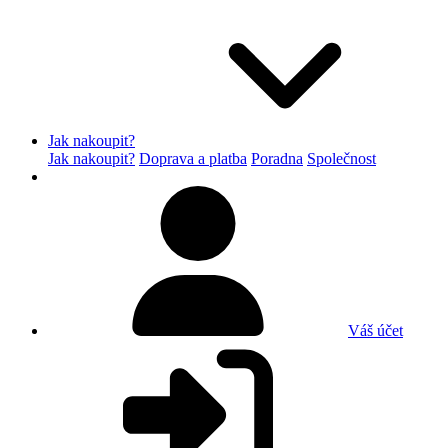
Jak nakoupit?
Jak nakoupit?
Doprava a platba
Poradna
Společnost
Váš účet