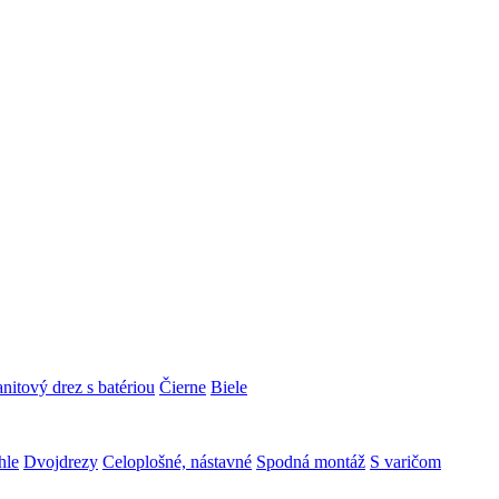
nitový drez s batériou
Čierne
Biele
hle
Dvojdrezy
Celoplošné, nástavné
Spodná montáž
S varičom