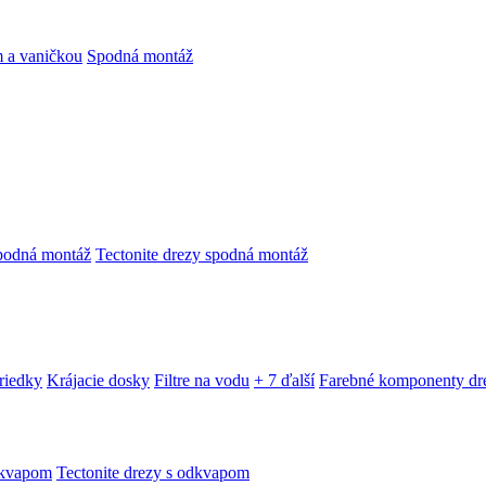
 a vaničkou
Spodná montáž
podná montáž
Tectonite drezy spodná montáž
triedky
Krájacie dosky
Filtre na vodu
+ 7 ďalší
Farebné komponenty dr
dkvapom
Tectonite drezy s odkvapom