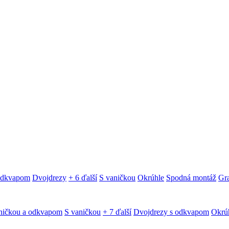
 odkvapom
Dvojdrezy
+ 6 ďalší
S vaničkou
Okrúhle
Spodná montáž
Gra
ničkou a odkvapom
S vaničkou
+ 7 ďalší
Dvojdrezy s odkvapom
Okrú