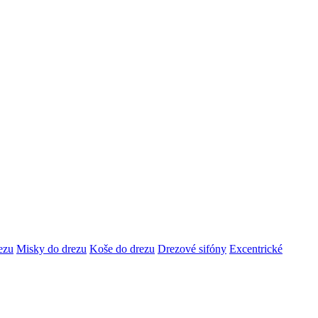
ezu
Misky do drezu
Koše do drezu
Drezové sifóny
Excentrické