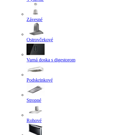
Závesné
Ostrovčekové
Varná doska s digestorom
Podskrinkové
Stropné
Rohové