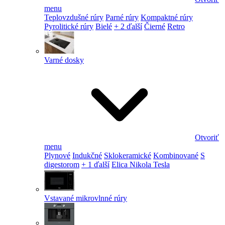
menu
Teplovzdušné rúry
Parné rúry
Kompaktné rúry
Pyrolitické rúry
Bielé
+ 2 ďalší
Čierné
Retro
Varné dosky
Otvoriť
menu
Plynové
Indukčné
Sklokeramické
Kombinované
S
digestorom
+ 1 ďalší
Elica Nikola Tesla
Vstavané mikrovlnné rúry