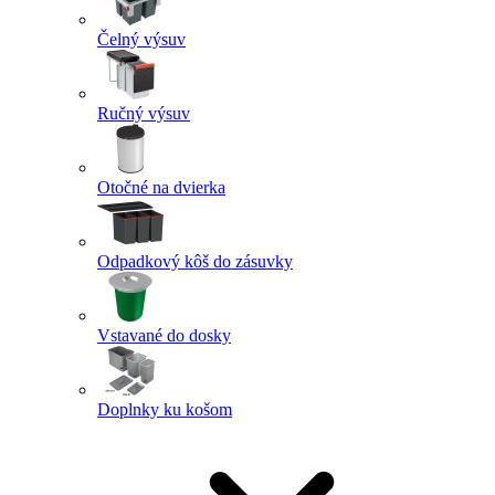
Čelný výsuv
Ručný výsuv
Otočné na dvierka
Odpadkový kôš do zásuvky
Vstavané do dosky
Doplnky ku košom