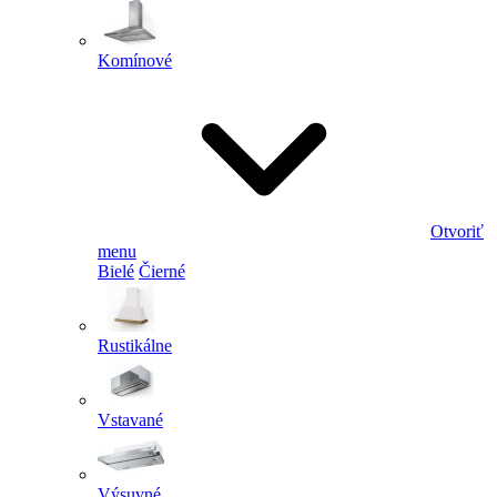
Komínové
Otvoriť
menu
Bielé
Čierné
Rustikálne
Vstavané
Výsuvné