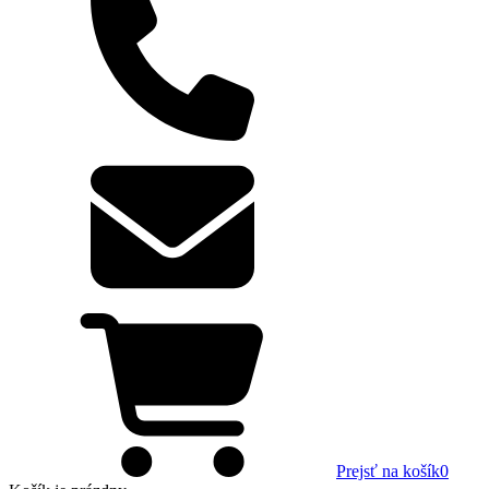
Prejsť na košík
0