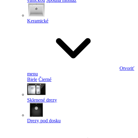
vaničkou
Spodná montáž
Keramické
Otvoriť
menu
Biele
Čierné
Sklenené drezy
Drezy pod dosku