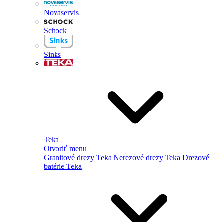
Novaservis
Schock
Sinks
Teka
Otvoriť menu
Granitové drezy Teka
Nerezové drezy Teka
Drezové
batérie Teka