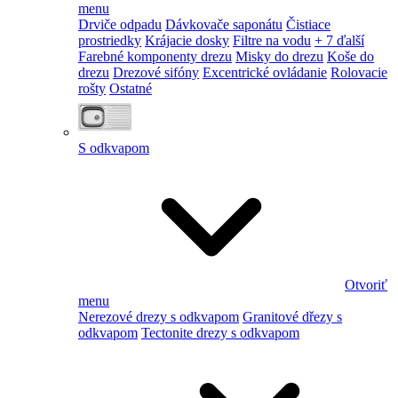
menu
Drviče odpadu
Dávkovače saponátu
Čistiace
prostriedky
Krájacie dosky
Filtre na vodu
+ 7 ďalší
Farebné komponenty drezu
Misky do drezu
Koše do
drezu
Drezové sifóny
Excentrické ovládanie
Rolovacie
rošty
Ostatné
S odkvapom
Otvoriť
menu
Nerezové drezy s odkvapom
Granitové dřezy s
odkvapom
Tectonite drezy s odkvapom