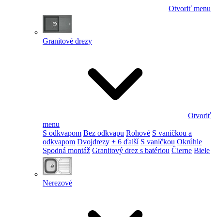
Otvoriť menu
Granitové drezy
Otvoriť
menu
S odkvapom
Bez odkvapu
Rohové
S vaničkou a
odkvapom
Dvojdrezy
+ 6 ďalší
S vaničkou
Okrúhle
Spodná montáž
Granitový drez s batériou
Čierne
Biele
Nerezové