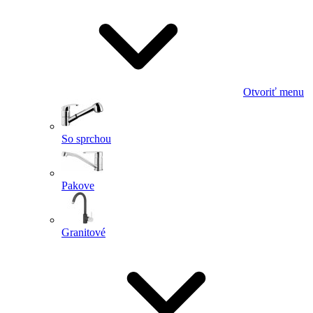
Otvoriť menu
So sprchou
Pakove
Granitové