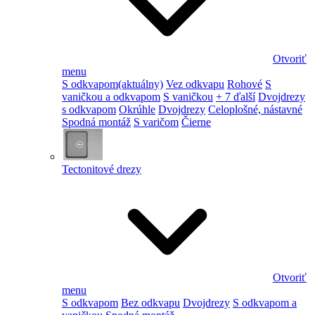
Otvoriť
menu
S odkvapom
(aktuálny)
Vez odkvapu
Rohové
S
vaničkou a odkvapom
S vaničkou
+ 7 ďalší
Dvojdrezy
s odkvapom
Okrúhle
Dvojdrezy
Celoplošné, nástavné
Spodná montáž
S varičom
Čierne
Tectonitové drezy
Otvoriť
menu
S odkvapom
Bez odkvapu
Dvojdrezy
S odkvapom a