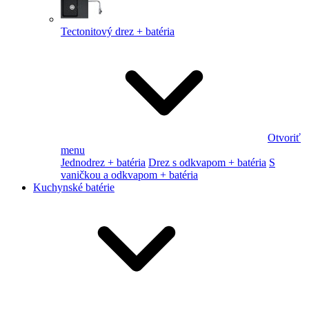
Tectonitový drez + batéria
Otvoriť
menu
Jednodrez + batéria
Drez s odkvapom + batéria
S
vaničkou a odkvapom + batéria
Kuchynské batérie