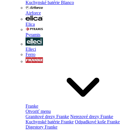
Kuchynské batérie Blanco
Airforce
Elica
Pyramis
Elleci
Ferro
Franke
Otvoriť menu
Granitové drezy Franke
Nerezové drezy Franke
Kuchynské batérie Franke
Odpadkové koše Franke
Digestory Franke