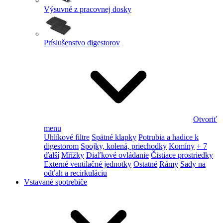
Výsuvné z pracovnej dosky
Príslušenstvo digestorov
Otvoriť
menu
Uhlíkové filtre
Spätné klapky
Potrubia a hadice k
digestorom
Spojky, kolená, priechodky
Komíny
+ 7
ďalší
Mřížky
Diaľkové ovládanie
Čistiace prostriedky
Externé ventilačné jednotky
Ostatné
Rámy
Sady na
odťah a recirkuláciu
Vstavané spotrebiče