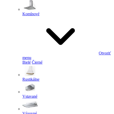
Komínové
Otvoriť
menu
Bielé
Čierné
Rustikálne
Vstavané
Výsuvné