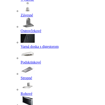
Závesné
Ostrovčekové
Varná doska s digestorom
Podskrinkové
Stropné
Rohové