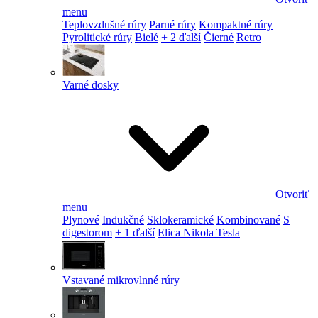
menu
Teplovzdušné rúry
Parné rúry
Kompaktné rúry
Pyrolitické rúry
Bielé
+ 2 ďalší
Čierné
Retro
Varné dosky
Otvoriť
menu
Plynové
Indukčné
Sklokeramické
Kombinované
S
digestorom
+ 1 ďalší
Elica Nikola Tesla
Vstavané mikrovlnné rúry