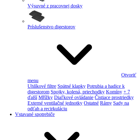
Výsuvné z pracovnej dosky
Príslušenstvo digestorov
Otvoriť
menu
Uhlíkové filtre
Spätné klapky
Potrubia a hadice k
digestorom
Spojky, kolená, priechodky
Komíny
+ 7
ďalší
Mřížky
Diaľkové ovládanie
Čistiace prostriedky
Externé ventilačné jednotky
Ostatné
Rámy
Sady na
odťah a recirkuláciu
Vstavané spotrebiče