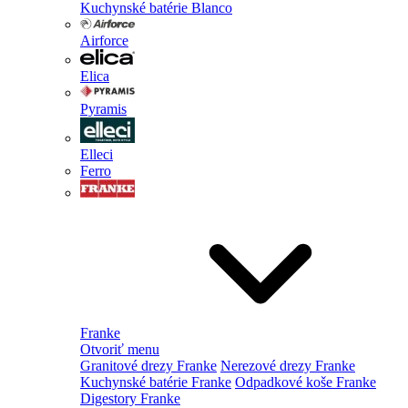
Kuchynské batérie Blanco
Airforce
Elica
Pyramis
Elleci
Ferro
Franke
Otvoriť menu
Granitové drezy Franke
Nerezové drezy Franke
Kuchynské batérie Franke
Odpadkové koše Franke
Digestory Franke