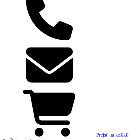
Prejsť na košík
0