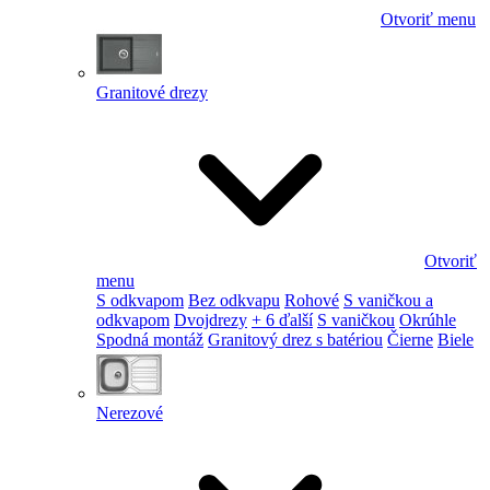
Otvoriť menu
Granitové drezy
Otvoriť
menu
S odkvapom
Bez odkvapu
Rohové
S vaničkou a
odkvapom
Dvojdrezy
+ 6 ďalší
S vaničkou
Okrúhle
Spodná montáž
Granitový drez s batériou
Čierne
Biele
Nerezové