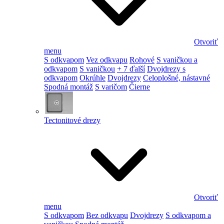
Otvoriť
menu
S odkvapom
Vez odkvapu
Rohové
S vaničkou a
odkvapom
S vaničkou
+ 7 ďalší
Dvojdrezy s
odkvapom
Okrúhle
Dvojdrezy
Celoplošné, nástavné
Spodná montáž
S varičom
Čierne
Tectonitové drezy
Otvoriť
menu
S odkvapom
Bez odkvapu
Dvojdrezy
S odkvapom a