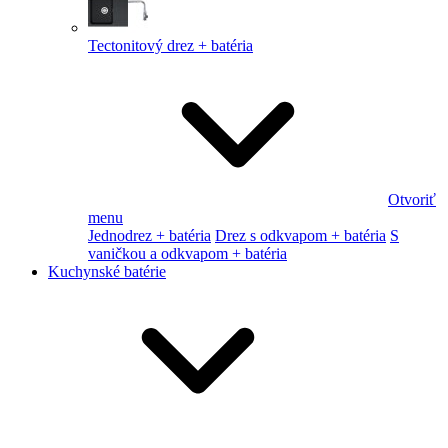
Tectonitový drez + batéria
Otvoriť
menu
Jednodrez + batéria
Drez s odkvapom + batéria
S
vaničkou a odkvapom + batéria
Kuchynské batérie