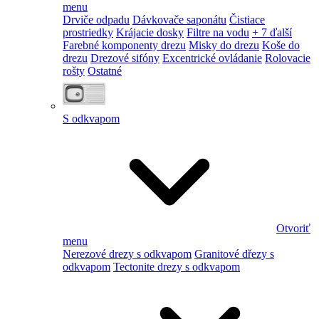
menu
Drviče odpadu
Dávkovače saponátu
Čistiace
prostriedky
Krájacie dosky
Filtre na vodu
+ 7 ďalší
Farebné komponenty drezu
Misky do drezu
Koše do
drezu
Drezové sifóny
Excentrické ovládanie
Rolovacie
rošty
Ostatné
S odkvapom
Otvoriť
menu
Nerezové drezy s odkvapom
Granitové dřezy s
odkvapom
Tectonite drezy s odkvapom