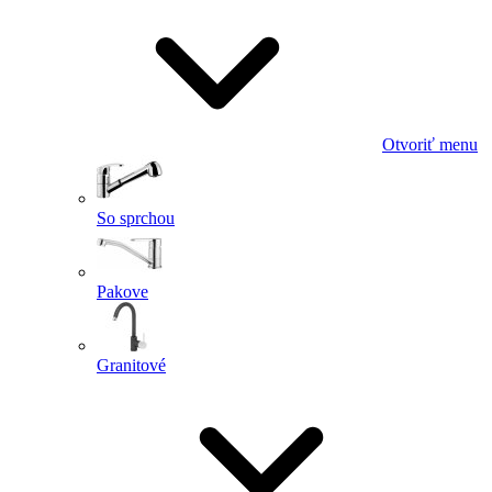
Otvoriť menu
So sprchou
Pakove
Granitové