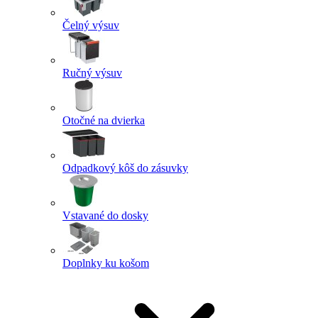
Čelný výsuv
Ručný výsuv
Otočné na dvierka
Odpadkový kôš do zásuvky
Vstavané do dosky
Doplnky ku košom