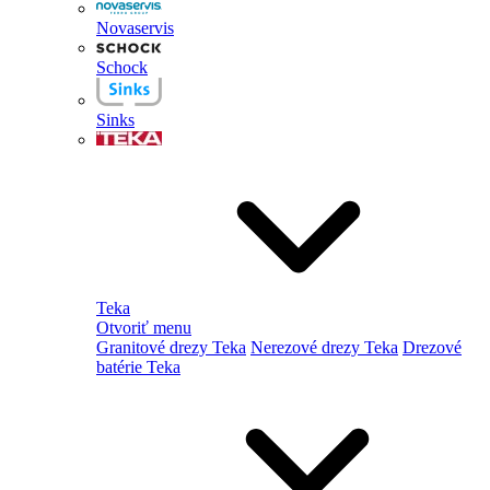
Novaservis
Schock
Sinks
Teka
Otvoriť menu
Granitové drezy Teka
Nerezové drezy Teka
Drezové
batérie Teka