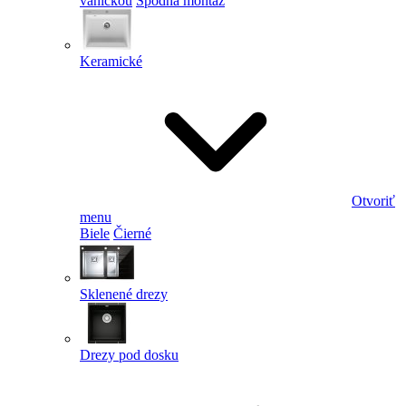
vaničkou
Spodná montáž
Keramické
Otvoriť
menu
Biele
Čierné
Sklenené drezy
Drezy pod dosku