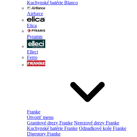
Kuchynské batérie Blanco
Airforce
Elica
Pyramis
Elleci
Ferro
Franke
Otvoriť menu
Granitové drezy Franke
Nerezové drezy Franke
Kuchynské batérie Franke
Odpadkové koše Franke
Digestory Franke