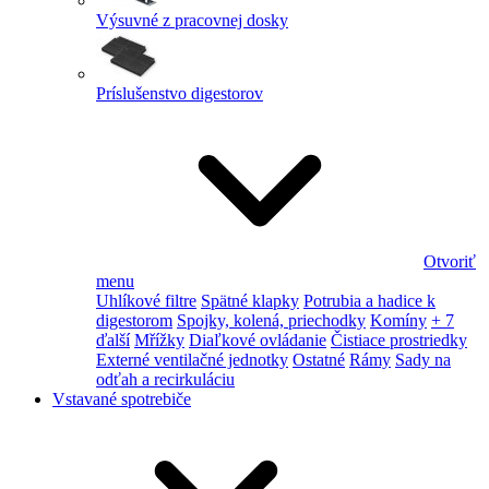
Výsuvné z pracovnej dosky
Príslušenstvo digestorov
Otvoriť
menu
Uhlíkové filtre
Spätné klapky
Potrubia a hadice k
digestorom
Spojky, kolená, priechodky
Komíny
+ 7
ďalší
Mřížky
Diaľkové ovládanie
Čistiace prostriedky
Externé ventilačné jednotky
Ostatné
Rámy
Sady na
odťah a recirkuláciu
Vstavané spotrebiče