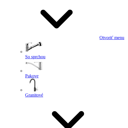
Otvoriť menu
So sprchou
Pakove
Granitové