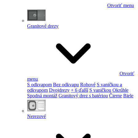
Otvoriť menu
Granitové drezy
Otvoriť
menu
S odkvapom
Bez odkvapu
Rohové
S vaničkou a
odkvapom
Dvojdrezy
+ 6 ďalší
S vaničkou
Okrúhle
Spodná montáž
Granitový drez s batériou
Čierne
Biele
Nerezové