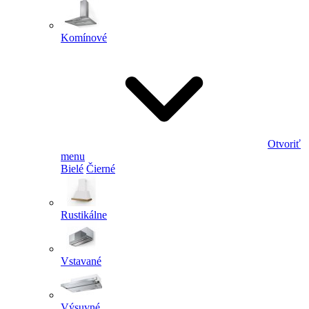
Komínové
Otvoriť
menu
Bielé
Čierné
Rustikálne
Vstavané
Výsuvné