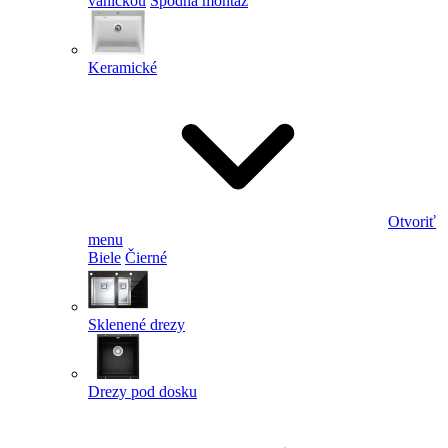
vaničkou
Spodná montáž
Keramické
Otvoriť
menu
Biele
Čierné
Sklenené drezy
Drezy pod dosku