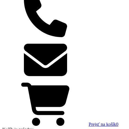
Prejsť na košík
0