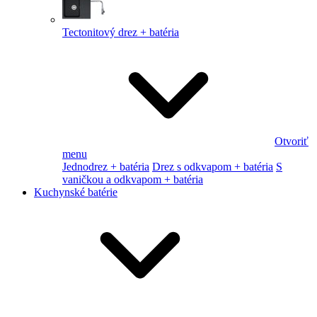
Tectonitový drez + batéria
Otvoriť
menu
Jednodrez + batéria
Drez s odkvapom + batéria
S
vaničkou a odkvapom + batéria
Kuchynské batérie