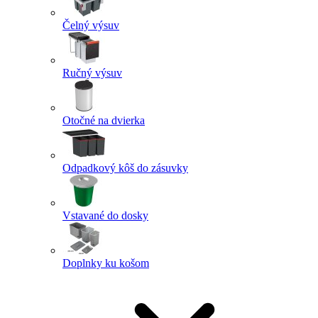
Čelný výsuv
Ručný výsuv
Otočné na dvierka
Odpadkový kôš do zásuvky
Vstavané do dosky
Doplnky ku košom