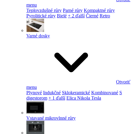
menu
Teplovzdušné rúry
Parné rúry
Kompaktné rúry
Pyrolitické rúry
Bielé
+ 2 ďalší
Čierné
Retro
Varné dosky
Otvoriť
menu
Plynové
Indukčné
Sklokeramické
Kombinované
S
digestorom
+ 1 ďalší
Elica Nikola Tesla
Vstavané mikrovlnné rúry