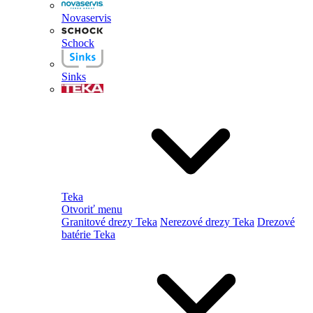
Novaservis
Schock
Sinks
Teka
Otvoriť menu
Granitové drezy Teka
Nerezové drezy Teka
Drezové
batérie Teka