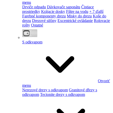
menu
Drviče odpadu
Dávkovače saponátu
Čistiace
prostriedky
Krájacie dosky
Filtre na vodu
+ 7 ďalší
Farebné komponenty drezu
Misky do drezu
Koše do
drezu
Drezové sifóny
Excentrické ovládanie
Rolovacie
rošty
Ostatné
S odkvapom
Otvoriť
menu
Nerezové drezy s odkvapom
Granitové dřezy s
odkvapom
Tectonite drezy s odkvapom