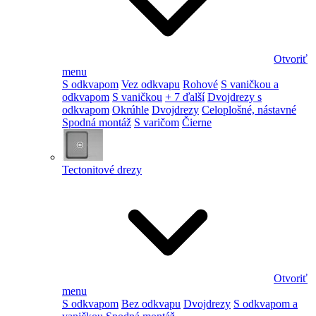
Otvoriť
menu
S odkvapom
Vez odkvapu
Rohové
S vaničkou a
odkvapom
S vaničkou
+ 7 ďalší
Dvojdrezy s
odkvapom
Okrúhle
Dvojdrezy
Celoplošné, nástavné
Spodná montáž
S varičom
Čierne
Tectonitové drezy
Otvoriť
menu
S odkvapom
Bez odkvapu
Dvojdrezy
S odkvapom a