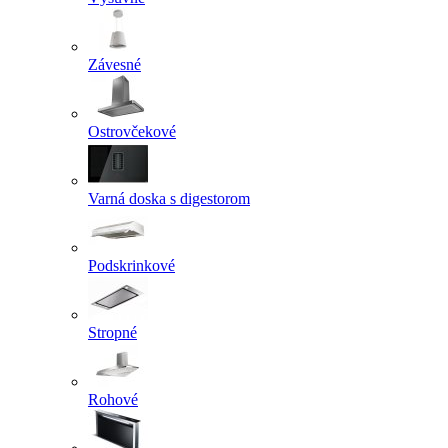
Závesné
Ostrovčekové
Varná doska s digestorom
Podskrinkové
Stropné
Rohové