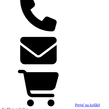
Prejsť na košík
0