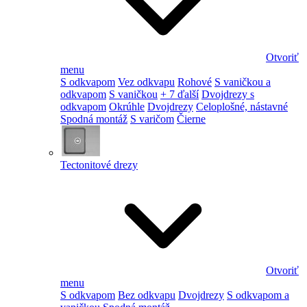
Otvoriť
menu
S odkvapom
Vez odkvapu
Rohové
S vaničkou a
odkvapom
S vaničkou
+ 7 ďalší
Dvojdrezy s
odkvapom
Okrúhle
Dvojdrezy
Celoplošné, nástavné
Spodná montáž
S varičom
Čierne
Tectonitové drezy
Otvoriť
menu
S odkvapom
Bez odkvapu
Dvojdrezy
S odkvapom a