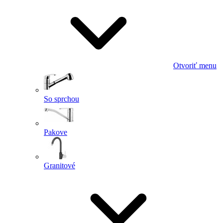
Otvoriť menu
So sprchou
Pakove
Granitové