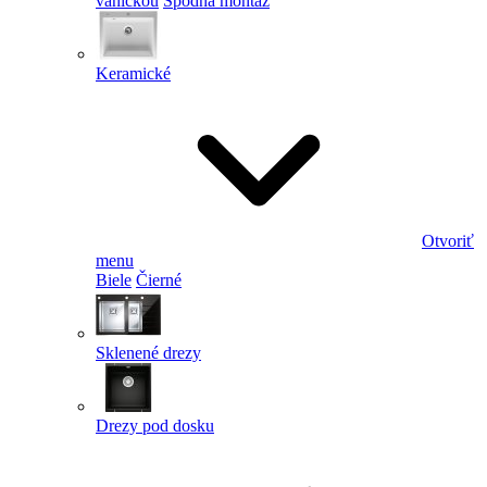
vaničkou
Spodná montáž
Keramické
Otvoriť
menu
Biele
Čierné
Sklenené drezy
Drezy pod dosku