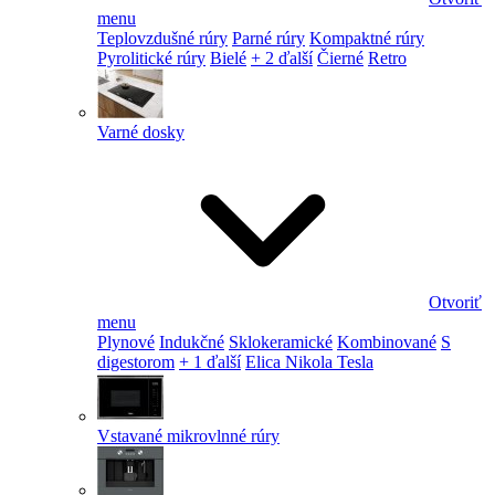
menu
Teplovzdušné rúry
Parné rúry
Kompaktné rúry
Pyrolitické rúry
Bielé
+ 2 ďalší
Čierné
Retro
Varné dosky
Otvoriť
menu
Plynové
Indukčné
Sklokeramické
Kombinované
S
digestorom
+ 1 ďalší
Elica Nikola Tesla
Vstavané mikrovlnné rúry