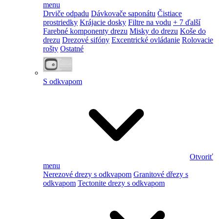
menu
Drviče odpadu
Dávkovače saponátu
Čistiace
prostriedky
Krájacie dosky
Filtre na vodu
+ 7 ďalší
Farebné komponenty drezu
Misky do drezu
Koše do
drezu
Drezové sifóny
Excentrické ovládanie
Rolovacie
rošty
Ostatné
S odkvapom
Otvoriť
menu
Nerezové drezy s odkvapom
Granitové dřezy s
odkvapom
Tectonite drezy s odkvapom