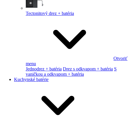
Tectonitový drez + batéria
Otvoriť
menu
Jednodrez + batéria
Drez s odkvapom + batéria
S
vaničkou a odkvapom + batéria
Kuchynské batérie