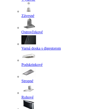
Závesné
Ostrovčekové
Varná doska s digestorom
Podskrinkové
Stropné
Rohové