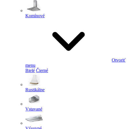
Komínové
Otvoriť
menu
Bielé
Čierné
Rustikálne
Vstavané
Výsuvné