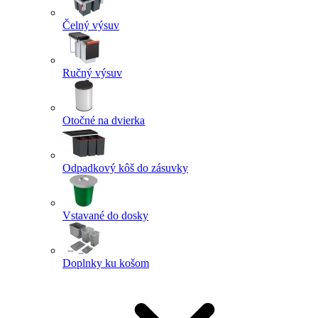
Čelný výsuv
Ručný výsuv
Otočné na dvierka
Odpadkový kôš do zásuvky
Vstavané do dosky
Doplnky ku košom