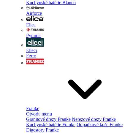
Kuchynské batérie Blanco
Airforce
Elica
Pyramis
Elleci
Ferro
Franke
Otvoriť menu
Granitové drezy Franke
Nerezové drezy Franke
Kuchynské batérie Franke
Odpadkové koše Franke
Digestory Franke