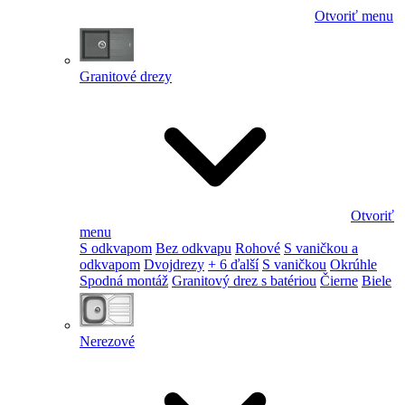
Otvoriť menu
Granitové drezy
Otvoriť
menu
S odkvapom
Bez odkvapu
Rohové
S vaničkou a
odkvapom
Dvojdrezy
+ 6 ďalší
S vaničkou
Okrúhle
Spodná montáž
Granitový drez s batériou
Čierne
Biele
Nerezové