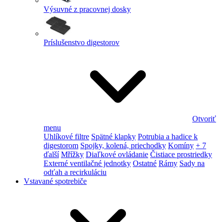
Výsuvné z pracovnej dosky
Príslušenstvo digestorov
Otvoriť
menu
Uhlíkové filtre
Spätné klapky
Potrubia a hadice k
digestorom
Spojky, kolená, priechodky
Komíny
+ 7
ďalší
Mřížky
Diaľkové ovládanie
Čistiace prostriedky
Externé ventilačné jednotky
Ostatné
Rámy
Sady na
odťah a recirkuláciu
Vstavané spotrebiče