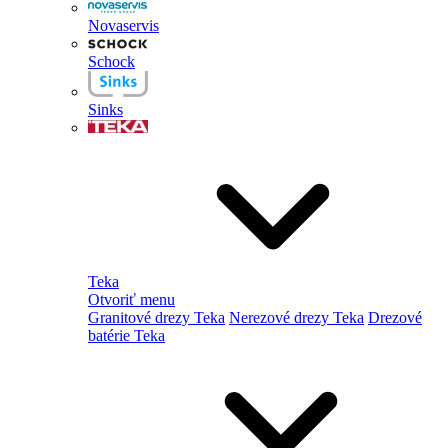
Novaservis
Schock
Sinks
Teka
Otvoriť menu
Granitové drezy Teka
Nerezové drezy Teka
Drezové
batérie Teka