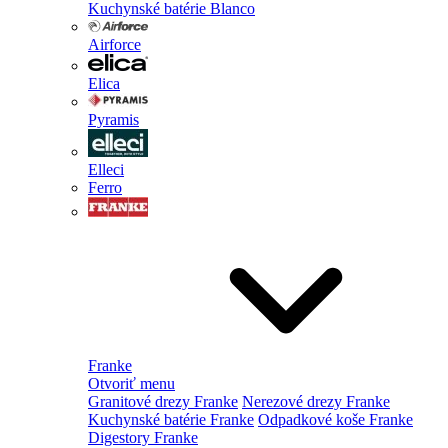
Kuchynské batérie Blanco
Airforce
Elica
Pyramis
Elleci
Ferro
Franke
Otvoriť menu
Granitové drezy Franke
Nerezové drezy Franke
Kuchynské batérie Franke
Odpadkové koše Franke
Digestory Franke