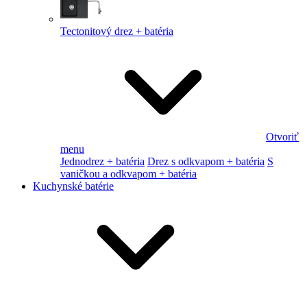
Tectonitový drez + batéria
Otvoriť
menu
Jednodrez + batéria
Drez s odkvapom + batéria
S
vaničkou a odkvapom + batéria
Kuchynské batérie