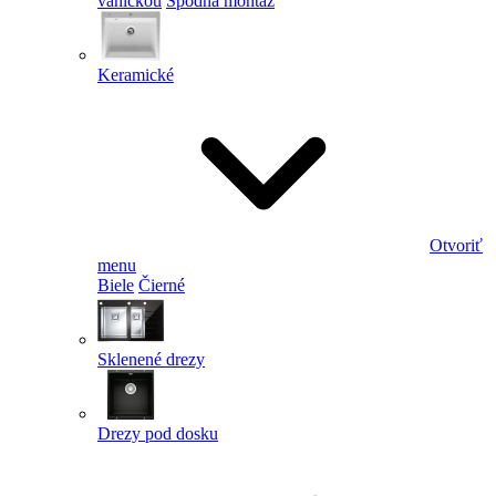
vaničkou
Spodná montáž
Keramické
Otvoriť
menu
Biele
Čierné
Sklenené drezy
Drezy pod dosku