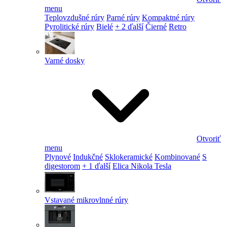
menu
Teplovzdušné rúry
Parné rúry
Kompaktné rúry
Pyrolitické rúry
Bielé
+ 2 ďalší
Čierné
Retro
Varné dosky
Otvoriť
menu
Plynové
Indukčné
Sklokeramické
Kombinované
S
digestorom
+ 1 ďalší
Elica Nikola Tesla
Vstavané mikrovlnné rúry