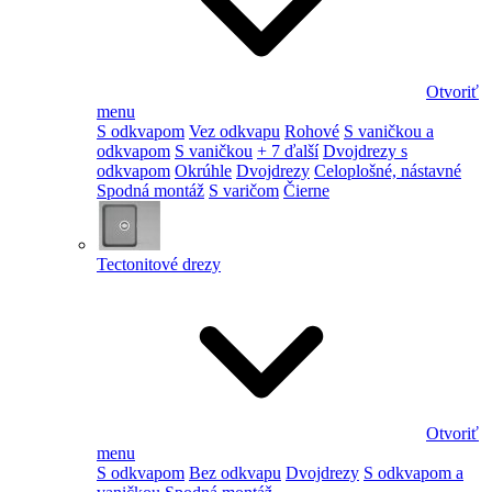
Otvoriť
menu
S odkvapom
Vez odkvapu
Rohové
S vaničkou a
odkvapom
S vaničkou
+ 7 ďalší
Dvojdrezy s
odkvapom
Okrúhle
Dvojdrezy
Celoplošné, nástavné
Spodná montáž
S varičom
Čierne
Tectonitové drezy
Otvoriť
menu
S odkvapom
Bez odkvapu
Dvojdrezy
S odkvapom a