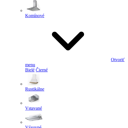
Komínové
Otvoriť
menu
Bielé
Čierné
Rustikálne
Vstavané
Výsuvné