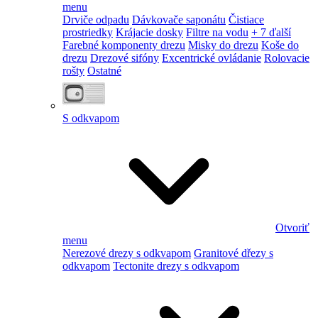
menu
Drviče odpadu
Dávkovače saponátu
Čistiace
prostriedky
Krájacie dosky
Filtre na vodu
+ 7 ďalší
Farebné komponenty drezu
Misky do drezu
Koše do
drezu
Drezové sifóny
Excentrické ovládanie
Rolovacie
rošty
Ostatné
S odkvapom
Otvoriť
menu
Nerezové drezy s odkvapom
Granitové dřezy s
odkvapom
Tectonite drezy s odkvapom