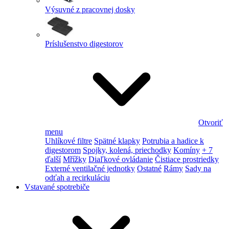
Výsuvné z pracovnej dosky
Príslušenstvo digestorov
Otvoriť
menu
Uhlíkové filtre
Spätné klapky
Potrubia a hadice k
digestorom
Spojky, kolená, priechodky
Komíny
+ 7
ďalší
Mřížky
Diaľkové ovládanie
Čistiace prostriedky
Externé ventilačné jednotky
Ostatné
Rámy
Sady na
odťah a recirkuláciu
Vstavané spotrebiče