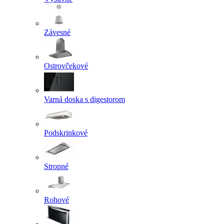
Závesné
Ostrovčekové
Varná doska s digestorom
Podskrinkové
Stropné
Rohové