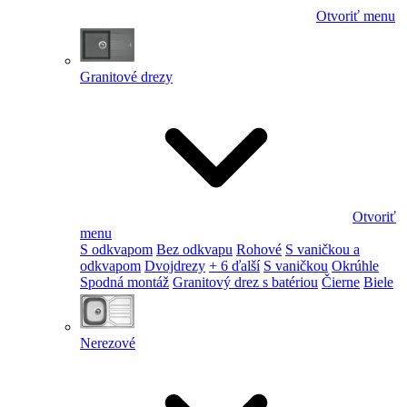
Otvoriť menu
Granitové drezy
Otvoriť
menu
S odkvapom
Bez odkvapu
Rohové
S vaničkou a
odkvapom
Dvojdrezy
+ 6 ďalší
S vaničkou
Okrúhle
Spodná montáž
Granitový drez s batériou
Čierne
Biele
Nerezové