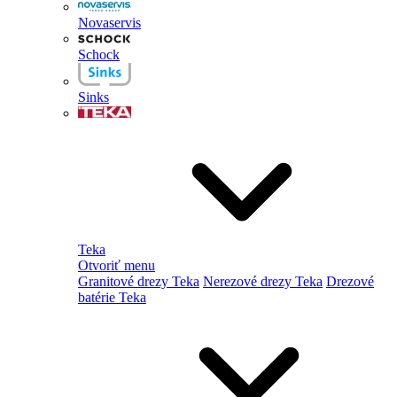
Novaservis
Schock
Sinks
Teka
Otvoriť menu
Granitové drezy Teka
Nerezové drezy Teka
Drezové
batérie Teka