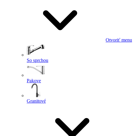
Otvoriť menu
So sprchou
Pakove
Granitové