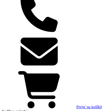
Prejsť na košík
0