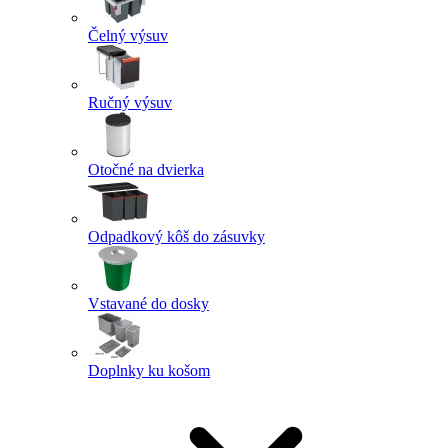
Čelný výsuv
Ručný výsuv
Otočné na dvierka
Odpadkový kôš do zásuvky
Vstavané do dosky
Doplnky ku košom