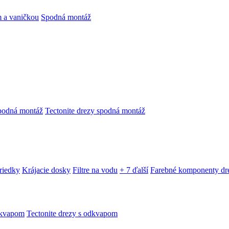
 a vaničkou
Spodná montáž
podná montáž
Tectonite drezy spodná montáž
triedky
Krájacie dosky
Filtre na vodu
+ 7 ďalší
Farebné komponenty dr
dkvapom
Tectonite drezy s odkvapom