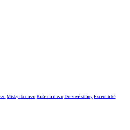
ezu
Misky do drezu
Koše do drezu
Drezové sifóny
Excentrické