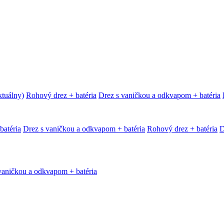
ktuálny)
Rohový drez + batéria
Drez s vaničkou a odkvapom + batéria
batéria
Drez s vaničkou a odkvapom + batéria
Rohový drez + batéria
D
vaničkou a odkvapom + batéria