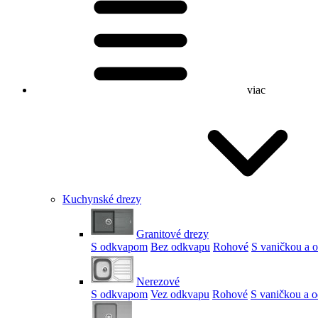
viac
Kuchynské drezy
Granitové drezy
S odkvapom
Bez odkvapu
Rohové
S vaničkou a
Nerezové
S odkvapom
Vez odkvapu
Rohové
S vaničkou a 