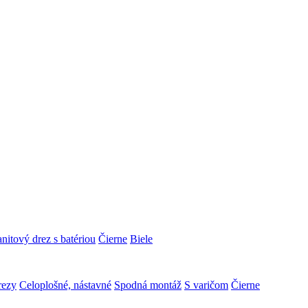
nitový drez s batériou
Čierne
Biele
rezy
Celoplošné, nástavné
Spodná montáž
S varičom
Čierne