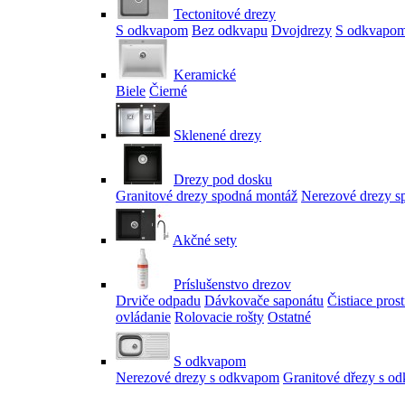
Tectonitové drezy
S odkvapom
Bez odkvapu
Dvojdrezy
S odkvapom
Keramické
Biele
Čierné
Sklenené drezy
Drezy pod dosku
Granitové drezy spodná montáž
Nerezové drezy s
Akčné sety
Príslušenstvo drezov
Drviče odpadu
Dávkovače saponátu
Čistiace pros
ovládanie
Rolovacie rošty
Ostatné
S odkvapom
Nerezové drezy s odkvapom
Granitové dřezy s o