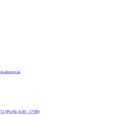
et-drezov.sk
72 (Po-Pá: 8:30 - 17:00)