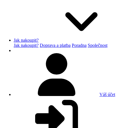
Jak nakoupit?
Jak nakoupit?
Doprava a platba
Poradna
Společnost
Váš účet