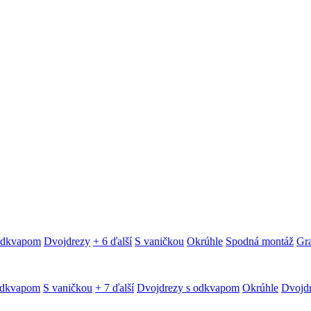
 odkvapom
Dvojdrezy
+ 6 ďalší
S vaničkou
Okrúhle
Spodná montáž
Gra
odkvapom
S vaničkou
+ 7 ďalší
Dvojdrezy s odkvapom
Okrúhle
Dvojd