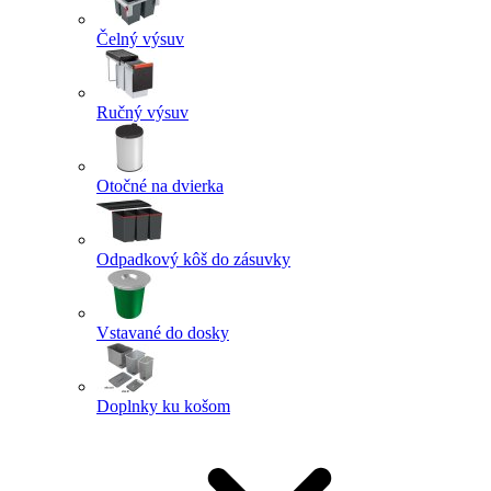
Čelný výsuv
Ručný výsuv
Otočné na dvierka
Odpadkový kôš do zásuvky
Vstavané do dosky
Doplnky ku košom