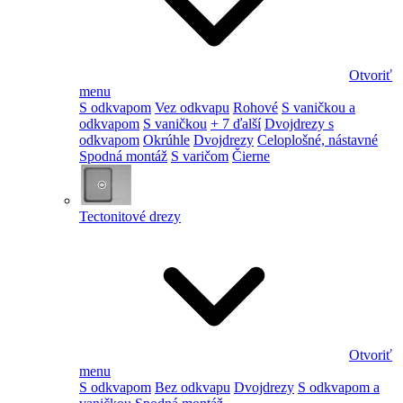
Otvoriť
menu
S odkvapom
Vez odkvapu
Rohové
S vaničkou a
odkvapom
S vaničkou
+ 7 ďalší
Dvojdrezy s
odkvapom
Okrúhle
Dvojdrezy
Celoplošné, nástavné
Spodná montáž
S varičom
Čierne
Tectonitové drezy
Otvoriť
menu
S odkvapom
Bez odkvapu
Dvojdrezy
S odkvapom a