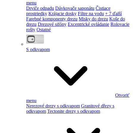
menu
Drviče odpadu
Dávkovače saponátu
Čistiace
prostriedky
Krájacie dosky
Filtre na vodu
+ 7 ďalší
Farebné komponenty drezu
Misky do drezu
Koše do
drezu
Drezové sifóny
Excentrické ovládanie
Rolovacie
rošty
Ostatné
S odkvapom
Otvoriť
menu
Nerezové drezy s odkvapom
Granitové dřezy s
odkvapom
Tectonite drezy s odkvapom