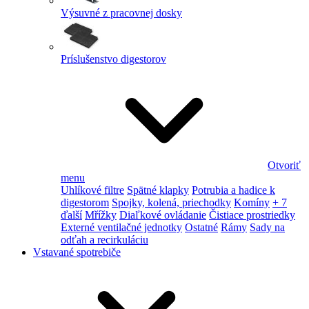
Výsuvné z pracovnej dosky
Príslušenstvo digestorov
Otvoriť
menu
Uhlíkové filtre
Spätné klapky
Potrubia a hadice k
digestorom
Spojky, kolená, priechodky
Komíny
+ 7
ďalší
Mřížky
Diaľkové ovládanie
Čistiace prostriedky
Externé ventilačné jednotky
Ostatné
Rámy
Sady na
odťah a recirkuláciu
Vstavané spotrebiče