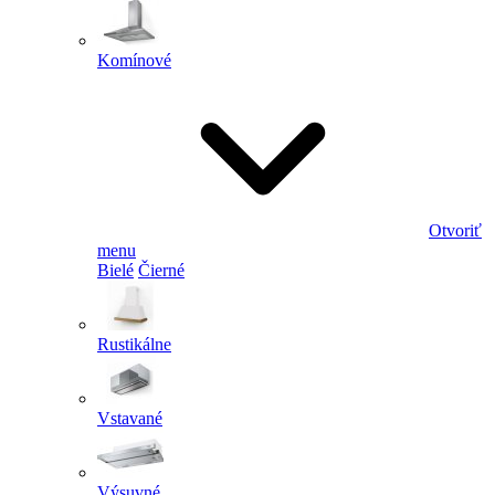
Komínové
Otvoriť
menu
Bielé
Čierné
Rustikálne
Vstavané
Výsuvné