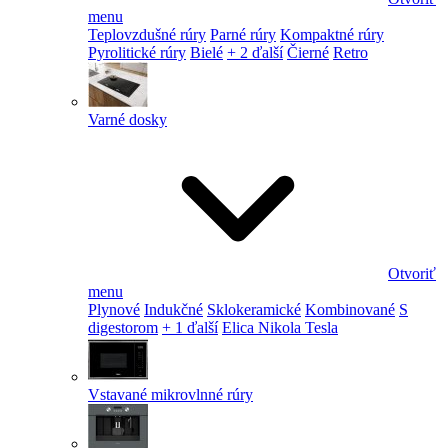
menu
Teplovzdušné rúry
Parné rúry
Kompaktné rúry
Pyrolitické rúry
Bielé
+ 2 ďalší
Čierné
Retro
Varné dosky
Otvoriť
menu
Plynové
Indukčné
Sklokeramické
Kombinované
S
digestorom
+ 1 ďalší
Elica Nikola Tesla
Vstavané mikrovlnné rúry