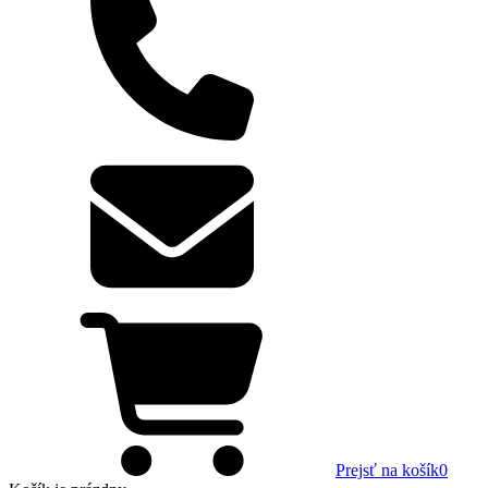
Prejsť na košík
0