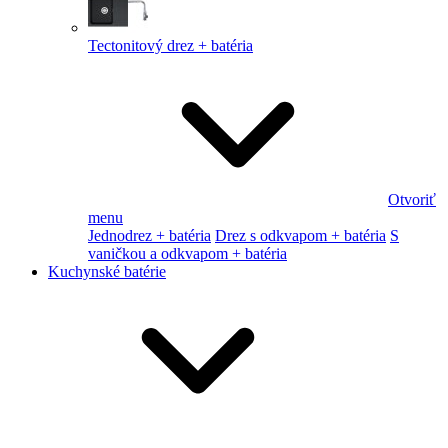
Tectonitový drez + batéria
Otvoriť
menu
Jednodrez + batéria
Drez s odkvapom + batéria
S
vaničkou a odkvapom + batéria
Kuchynské batérie