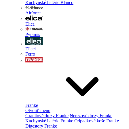
Kuchynské batérie Blanco
Airforce
Elica
Pyramis
Elleci
Ferro
Franke
Otvoriť menu
Granitové drezy Franke
Nerezové drezy Franke
Kuchynské batérie Franke
Odpadkové koše Franke
Digestory Franke