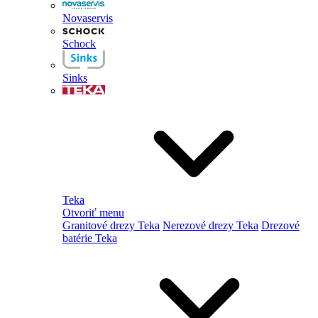
Novaservis
Schock
Sinks
Teka
Otvoriť menu
Granitové drezy Teka
Nerezové drezy Teka
Drezové
batérie Teka