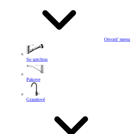
Otvoriť menu
So sprchou
Pakove
Granitové