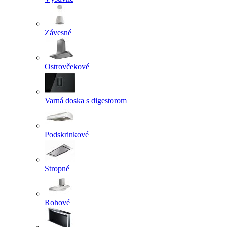
Závesné
Ostrovčekové
Varná doska s digestorom
Podskrinkové
Stropné
Rohové