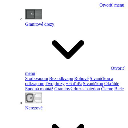
Otvoriť menu
Granitové drezy
Otvoriť
menu
S odkvapom
Bez odkvapu
Rohové
S vaničkou a
odkvapom
Dvojdrezy
+ 6 ďalší
S vaničkou
Okrúhle
Spodná montáž
Granitový drez s batériou
Čierne
Biele
Nerezové