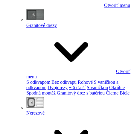
Otvoriť menu
Granitové drezy
Otvoriť
menu
S odkvapom
Bez odkvapu
Rohové
S vaničkou a
odkvapom
Dvojdrezy
+ 6 ďalší
S vaničkou
Okrúhle
Spodná montáž
Granitový drez s batériou
Čierne
Biele
Nerezové