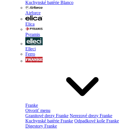
Kuchynské batérie Blanco
Airforce
Elica
Pyramis
Elleci
Ferro
Franke
Otvoriť menu
Granitové drezy Franke
Nerezové drezy Franke
Kuchynské batérie Franke
Odpadkové koše Franke
Digestory Franke