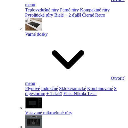
menu
Teplovzdušné rúry
Parné rúry
Kompaktné rúry
Pyrolitické rúry
Bielé
+ 2 ďalší
Čierné
Retro
Varné dosky
Otvoriť
menu
Plynové
Indukčné
Sklokeramické
Kombinované
S
digestorom
+ 1 ďalší
Elica Nikola Tesla
Vstavané mikrovlnné rúry