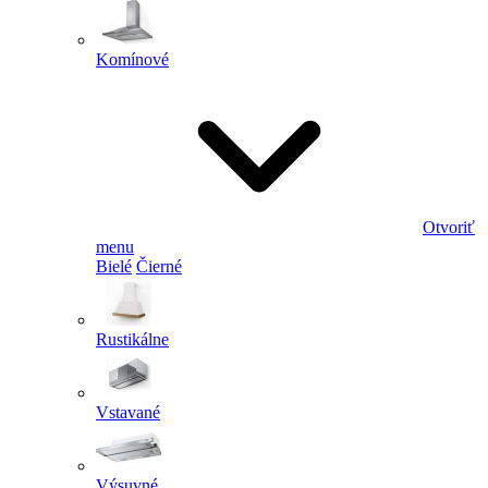
Komínové
Otvoriť
menu
Bielé
Čierné
Rustikálne
Vstavané
Výsuvné