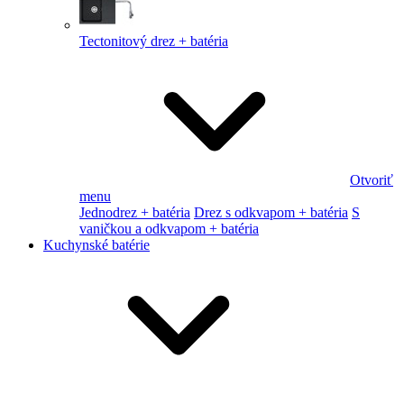
Tectonitový drez + batéria
Otvoriť
menu
Jednodrez + batéria
Drez s odkvapom + batéria
S
vaničkou a odkvapom + batéria
Kuchynské batérie