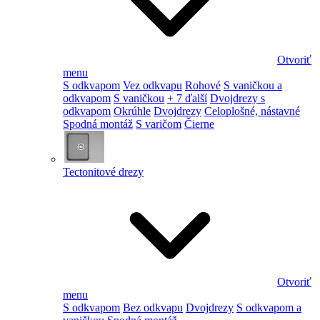
Otvoriť
menu
S odkvapom
Vez odkvapu
Rohové
S vaničkou a
odkvapom
S vaničkou
+ 7 ďalší
Dvojdrezy s
odkvapom
Okrúhle
Dvojdrezy
Celoplošné, nástavné
Spodná montáž
S varičom
Čierne
Tectonitové drezy
Otvoriť
menu
S odkvapom
Bez odkvapu
Dvojdrezy
S odkvapom a