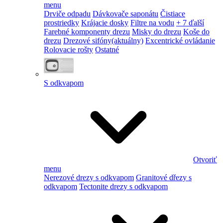
menu
Drviče odpadu
Dávkovače saponátu
Čistiace
prostriedky
Krájacie dosky
Filtre na vodu
+ 7 ďalší
Farebné komponenty drezu
Misky do drezu
Koše do
drezu
Drezové sifóny
(aktuálny)
Excentrické ovládanie
Rolovacie rošty
Ostatné
S odkvapom
Otvoriť
menu
Nerezové drezy s odkvapom
Granitové dřezy s
odkvapom
Tectonite drezy s odkvapom