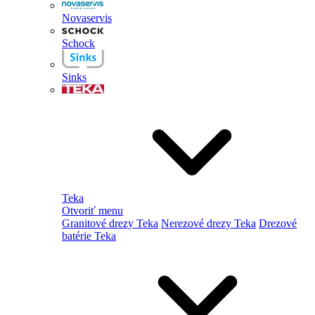
Novaservis
Schock
Sinks
Teka
Otvoriť menu
Granitové drezy Teka
Nerezové drezy Teka
Drezové
batérie Teka