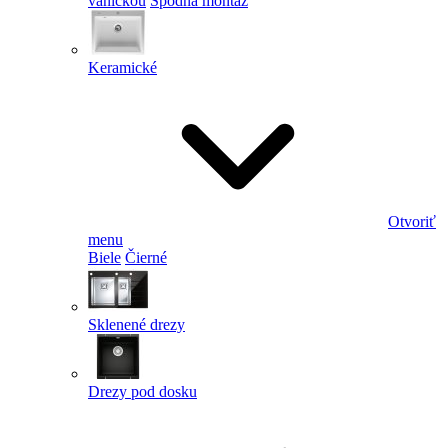
vaničkou
Spodná montáž
Keramické
Otvoriť
menu
Biele
Čierné
Sklenené drezy
Drezy pod dosku