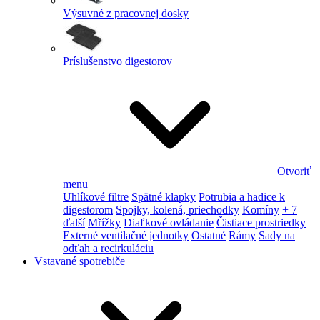
Výsuvné z pracovnej dosky
Príslušenstvo digestorov
Otvoriť
menu
Uhlíkové filtre
Spätné klapky
Potrubia a hadice k
digestorom
Spojky, kolená, priechodky
Komíny
+ 7
ďalší
Mřížky
Diaľkové ovládanie
Čistiace prostriedky
Externé ventilačné jednotky
Ostatné
Rámy
Sady na
odťah a recirkuláciu
Vstavané spotrebiče