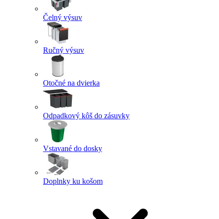
Čelný výsuv
Ručný výsuv
Otočné na dvierka
Odpadkový kôš do zásuvky
Vstavané do dosky
Doplnky ku košom