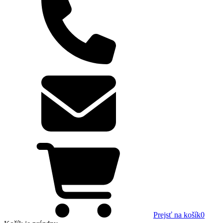
Prejsť na košík
0