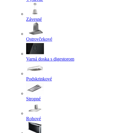
Závesné
Ostrovčekové
Varná doska s digestorom
Podskrinkové
Stropné
Rohové