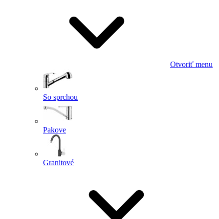
Otvoriť menu
So sprchou
Pakove
Granitové