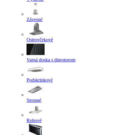
Závesné
Ostrovčekové
Varná doska s digestorom
Podskrinkové
Stropné
Rohové