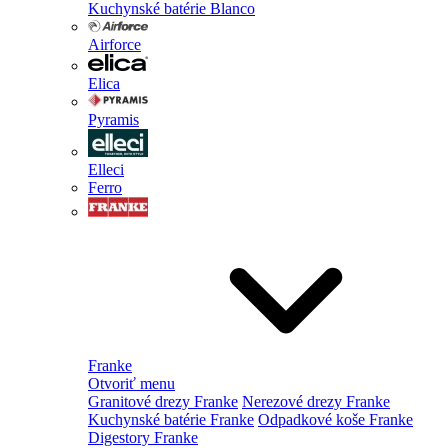
Kuchynské batérie Blanco
Airforce
Elica
Pyramis
Elleci
Ferro
Franke
Otvoriť menu
Granitové drezy Franke
Nerezové drezy Franke
Kuchynské batérie Franke
Odpadkové koše Franke
Digestory Franke