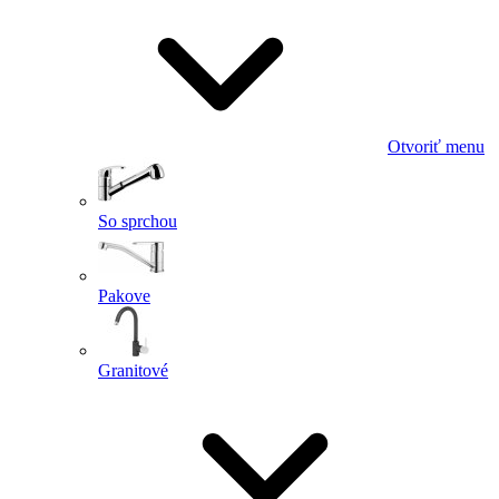
Otvoriť menu
So sprchou
Pakove
Granitové