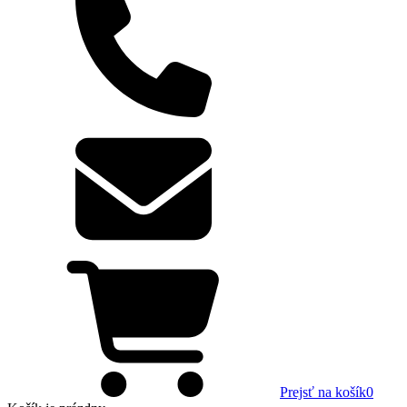
Prejsť na košík
0