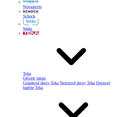
Novaservis
Schock
Sinks
Teka
Otvoriť menu
Granitové drezy Teka
Nerezové drezy Teka
Drezové
batérie Teka