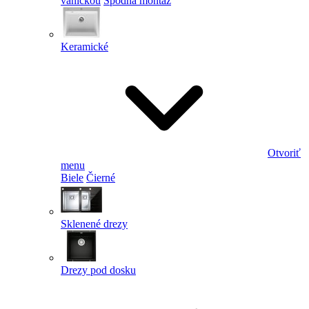
vaničkou
Spodná montáž
Keramické
Otvoriť
menu
Biele
Čierné
Sklenené drezy
Drezy pod dosku