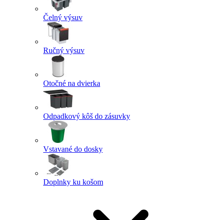
Čelný výsuv
Ručný výsuv
Otočné na dvierka
Odpadkový kôš do zásuvky
Vstavané do dosky
Doplnky ku košom