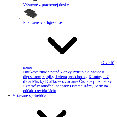
Výsuvné z pracovnej dosky
Príslušenstvo digestorov
Otvoriť
menu
Uhlíkové filtre
Spätné klapky
Potrubia a hadice k
digestorom
Spojky, kolená, priechodky
Komíny
+ 7
ďalší
Mřížky
Diaľkové ovládanie
Čistiace prostriedky
Externé ventilačné jednotky
Ostatné
Rámy
Sady na
odťah a recirkuláciu
Vstavané spotrebiče