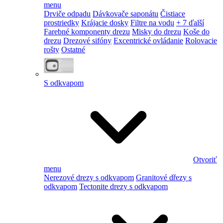
menu
Drviče odpadu
Dávkovače saponátu
Čistiace
prostriedky
Krájacie dosky
Filtre na vodu
+ 7 ďalší
Farebné komponenty drezu
Misky do drezu
Koše do
drezu
Drezové sifóny
Excentrické ovládanie
Rolovacie
rošty
Ostatné
S odkvapom
Otvoriť
menu
Nerezové drezy s odkvapom
Granitové dřezy s
odkvapom
Tectonite drezy s odkvapom