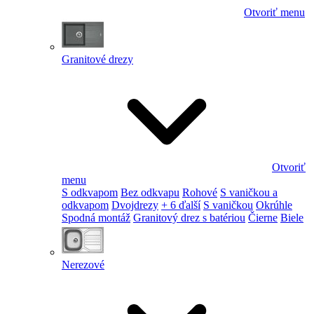
Otvoriť menu
Granitové drezy
Otvoriť
menu
S odkvapom
Bez odkvapu
Rohové
S vaničkou a
odkvapom
Dvojdrezy
+ 6 ďalší
S vaničkou
Okrúhle
Spodná montáž
Granitový drez s batériou
Čierne
Biele
Nerezové