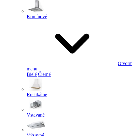
Komínové
Otvoriť
menu
Bielé
Čierné
Rustikálne
Vstavané
Výsuvné