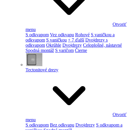
Otvoriť
menu
S odkvapom
Vez odkvapu
Rohové
S vaničkou a
odkvapom
S vaničkou
+ 7 ďalší
Dvojdrezy s
odkvapom
Okrúhle
Dvojdrezy
Celoplošné, nástavné
Spodná montáž
S varičom
Čierne
Tectonitové drezy
Otvoriť
menu
S odkvapom
Bez odkvapu
Dvojdrezy
S odkvapom a