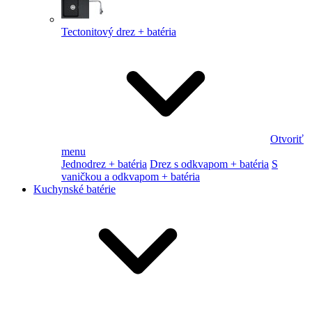
Tectonitový drez + batéria
Otvoriť
menu
Jednodrez + batéria
Drez s odkvapom + batéria
S
vaničkou a odkvapom + batéria
Kuchynské batérie