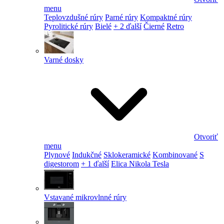
menu
Teplovzdušné rúry
Parné rúry
Kompaktné rúry
Pyrolitické rúry
Bielé
+ 2 ďalší
Čierné
Retro
Varné dosky
Otvoriť
menu
Plynové
Indukčné
Sklokeramické
Kombinované
S
digestorom
+ 1 ďalší
Elica Nikola Tesla
Vstavané mikrovlnné rúry