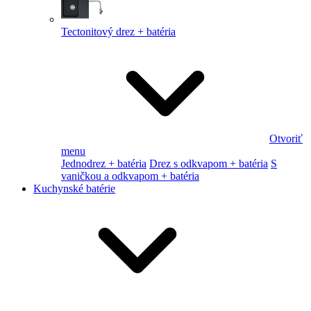
Tectonitový drez + batéria
Otvoriť
menu
Jednodrez + batéria
Drez s odkvapom + batéria
S
vaničkou a odkvapom + batéria
Kuchynské batérie