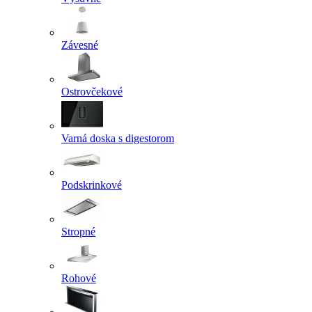
Závesné
Ostrovčekové
Varná doska s digestorom
Podskrinkové
Stropné
Rohové