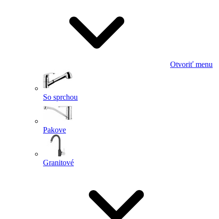
Otvoriť menu
So sprchou
Pakove
Granitové