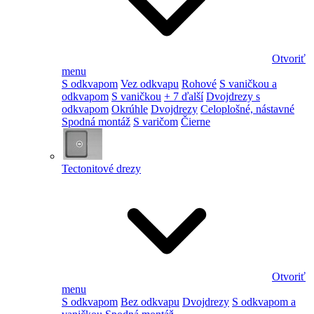
Otvoriť
menu
S odkvapom
Vez odkvapu
Rohové
S vaničkou a
odkvapom
S vaničkou
+ 7 ďalší
Dvojdrezy s
odkvapom
Okrúhle
Dvojdrezy
Celoplošné, nástavné
Spodná montáž
S varičom
Čierne
Tectonitové drezy
Otvoriť
menu
S odkvapom
Bez odkvapu
Dvojdrezy
S odkvapom a