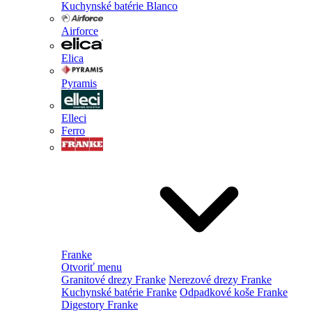
Kuchynské batérie Blanco
Airforce
Elica
Pyramis
Elleci
Ferro
Franke
Otvoriť menu
Granitové drezy Franke
Nerezové drezy Franke
Kuchynské batérie Franke
Odpadkové koše Franke
Digestory Franke