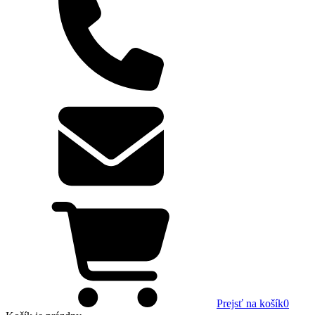
Prejsť na košík
0