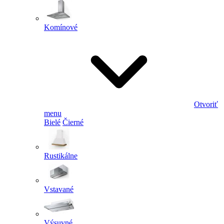
Komínové
Otvoriť
menu
Bielé
Čierné
Rustikálne
Vstavané
Výsuvné