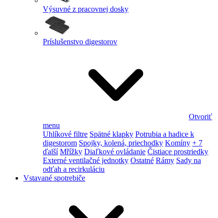
Výsuvné z pracovnej dosky
Príslušenstvo digestorov
Otvoriť
menu
Uhlíkové filtre
Spätné klapky
Potrubia a hadice k
digestorom
Spojky, kolená, priechodky
Komíny
+ 7
ďalší
Mřížky
Diaľkové ovládanie
Čistiace prostriedky
Externé ventilačné jednotky
Ostatné
Rámy
Sady na
odťah a recirkuláciu
Vstavané spotrebiče