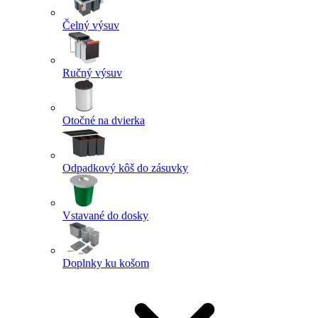
Čelný výsuv
Ručný výsuv
Otočné na dvierka
Odpadkový kôš do zásuvky
Vstavané do dosky
Doplnky ku košom