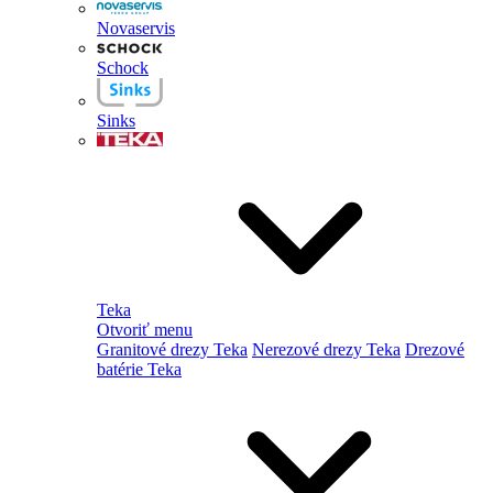
Novaservis
Schock
Sinks
Teka
Otvoriť menu
Granitové drezy Teka
Nerezové drezy Teka
Drezové
batérie Teka