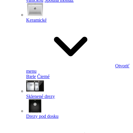
vaničkou
Spodná montáž
Keramické
Otvoriť
menu
Biele
Čierné
Sklenené drezy
Drezy pod dosku