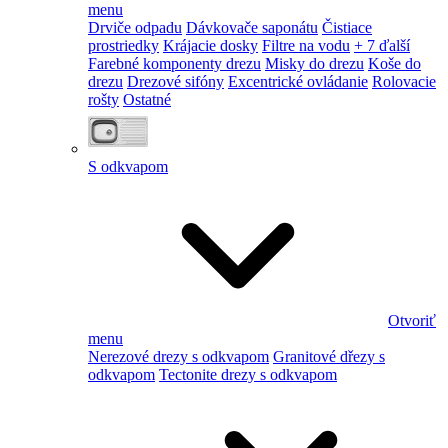
menu
Drviče odpadu
Dávkovače saponátu
Čistiace
prostriedky
Krájacie dosky
Filtre na vodu
+ 7 ďalší
Farebné komponenty drezu
Misky do drezu
Koše do
drezu
Drezové sifóny
Excentrické ovládanie
Rolovacie
rošty
Ostatné
S odkvapom
Otvoriť
menu
Nerezové drezy s odkvapom
Granitové dřezy s
odkvapom
Tectonite drezy s odkvapom