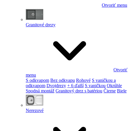
Otvoriť menu
Granitové drezy
Otvoriť
menu
S odkvapom
Bez odkvapu
Rohové
S vaničkou a
odkvapom
Dvojdrezy
+ 6 ďalší
S vaničkou
Okrúhle
Spodná montáž
Granitový drez s batériou
Čierne
Biele
Nerezové