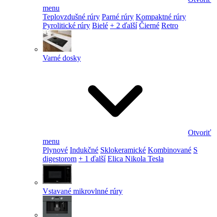
menu
Teplovzdušné rúry
Parné rúry
Kompaktné rúry
Pyrolitické rúry
Bielé
+ 2 ďalší
Čierné
Retro
Varné dosky
Otvoriť
menu
Plynové
Indukčné
Sklokeramické
Kombinované
S
digestorom
+ 1 ďalší
Elica Nikola Tesla
Vstavané mikrovlnné rúry