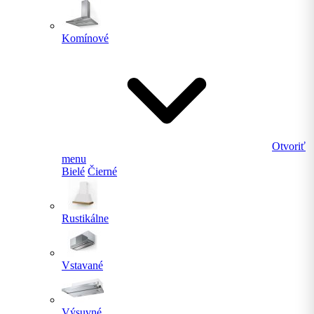
Komínové
Otvoriť
menu
Bielé
Čierné
Rustikálne
Vstavané
Výsuvné