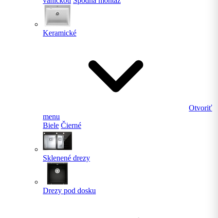
vaničkou
Spodná montáž
Keramické
Otvoriť
menu
Biele
Čierné
Sklenené drezy
Drezy pod dosku