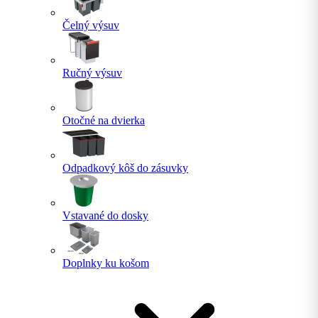
Čelný výsuv
Ručný výsuv
Otočné na dvierka
Odpadkový kôš do zásuvky
Vstavané do dosky
Doplnky ku košom