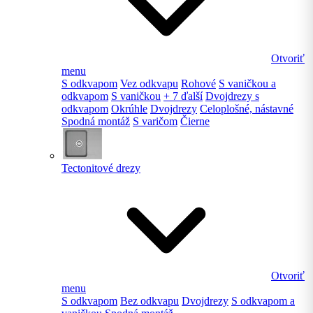
Otvoriť
menu
S odkvapom
Vez odkvapu
Rohové
S vaničkou a
odkvapom
S vaničkou
+ 7 ďalší
Dvojdrezy s
odkvapom
Okrúhle
Dvojdrezy
Celoplošné, nástavné
Spodná montáž
S varičom
Čierne
Tectonitové drezy
Otvoriť
menu
S odkvapom
Bez odkvapu
Dvojdrezy
S odkvapom a