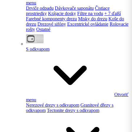
menu
Drviče odpadu
Dávkovače saponátu
Čistiace
prostriedky
Krájacie dosky
Filtre na vodu
+ 7 ďalší
Farebné komponenty drezu
Misky do drezu
Koše do
drezu
Drezové sifóny
Excentrické ovládanie
Rolovacie
rošty
Ostatné
S odkvapom
Otvoriť
menu
Nerezové drezy s odkvapom
Granitové dřezy s
odkvapom
Tectonite drezy s odkvapom