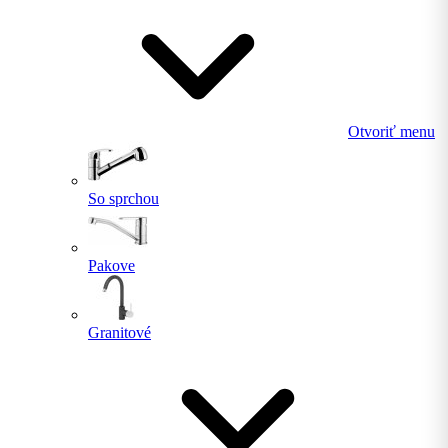
Otvoriť menu
So sprchou
Pakove
Granitové