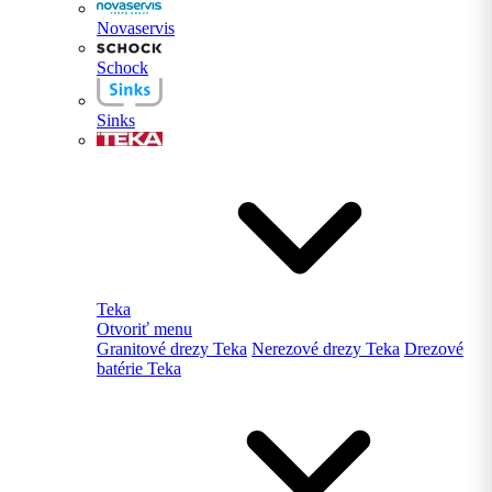
Novaservis
Schock
Sinks
Teka
Otvoriť menu
Granitové drezy Teka
Nerezové drezy Teka
Drezové
batérie Teka