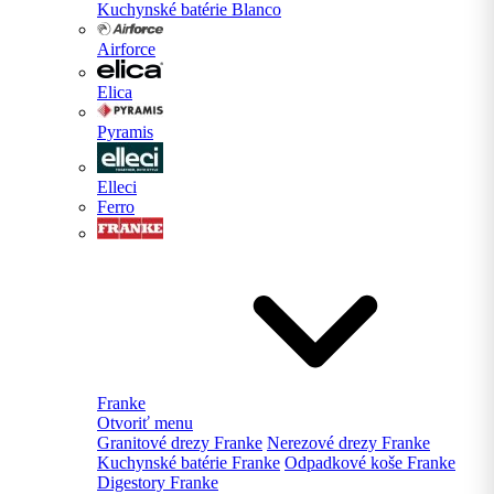
Kuchynské batérie Blanco
Airforce
Elica
Pyramis
Elleci
Ferro
Franke
Otvoriť menu
Granitové drezy Franke
Nerezové drezy Franke
Kuchynské batérie Franke
Odpadkové koše Franke
Digestory Franke