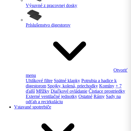
Výsuvné z pracovnej dosky
Príslušenstvo digestorov
Otvoriť
menu
Uhlíkové filtre
Spätné klapky
Potrubia a hadice k
digestorom
Spojky, kolená, priechodky
Komíny
+ 7
ďalší
Mřížky
Diaľkové ovládanie
Čistiace prostriedky
Externé ventilačné jednotky
Ostatné
Rámy
Sady na
odťah a recirkuláciu
Vstavané spotrebiče