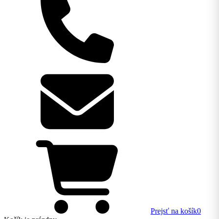
Prejsť na košík
0