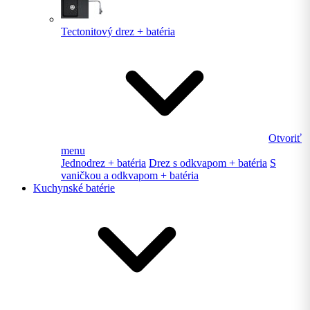
Tectonitový drez + batéria
Otvoriť
menu
Jednodrez + batéria
Drez s odkvapom + batéria
S
vaničkou a odkvapom + batéria
Kuchynské batérie