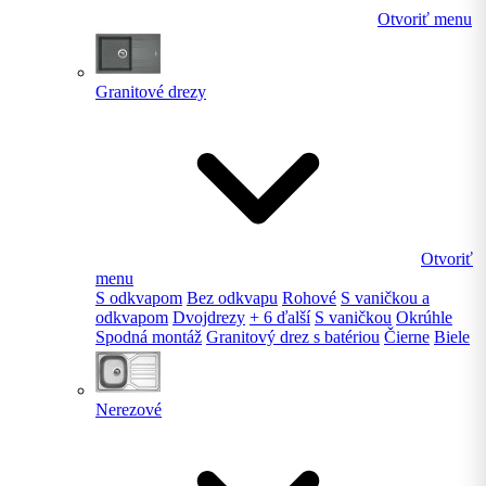
Otvoriť menu
Granitové drezy
Otvoriť
menu
S odkvapom
Bez odkvapu
Rohové
S vaničkou a
odkvapom
Dvojdrezy
+ 6 ďalší
S vaničkou
Okrúhle
Spodná montáž
Granitový drez s batériou
Čierne
Biele
Nerezové