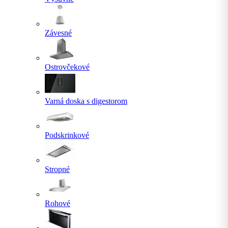
Závesné
Ostrovčekové
Varná doska s digestorom
Podskrinkové
Stropné
Rohové