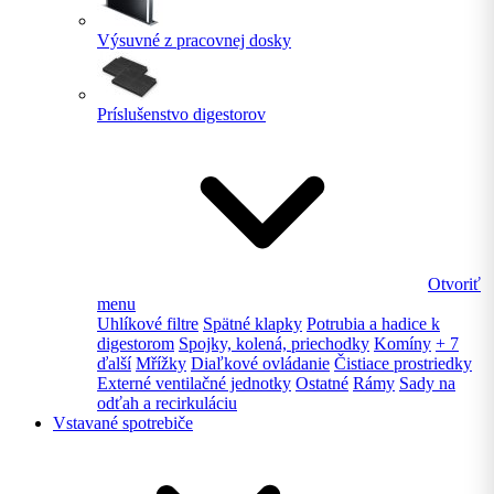
Výsuvné z pracovnej dosky
Príslušenstvo digestorov
Otvoriť
menu
Uhlíkové filtre
Spätné klapky
Potrubia a hadice k
digestorom
Spojky, kolená, priechodky
Komíny
+ 7
ďalší
Mřížky
Diaľkové ovládanie
Čistiace prostriedky
Externé ventilačné jednotky
Ostatné
Rámy
Sady na
odťah a recirkuláciu
Vstavané spotrebiče