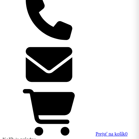
Prejsť na košík
0