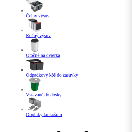
Čelný výsuv
Ručný výsuv
Otočné na dvierka
Odpadkový kôš do zásuvky
Vstavané do dosky
Doplnky ku košom