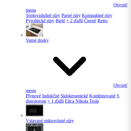
Otvoriť
menu
Teplovzdušné rúry
Parné rúry
Kompaktné rúry
Pyrolitické rúry
Bielé
+ 2 ďalší
Čierné
Retro
Varné dosky
Otvoriť
menu
Plynové
Indukčné
Sklokeramické
Kombinované
S
digestorom
+ 1 ďalší
Elica Nikola Tesla
Vstavané mikrovlnné rúry