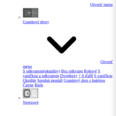
Otvoriť menu
Granitové drezy
Otvoriť
menu
S odkvapom
(aktuálny)
Bez odkvapu
Rohové
S
vaničkou a odkvapom
Dvojdrezy
+ 6 ďalší
S vaničkou
Okrúhle
Spodná montáž
Granitový drez s batériou
Čierne
Biele
Nerezové