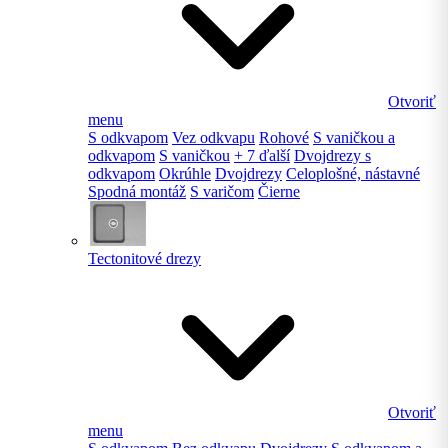
Otvoriť
menu
S odkvapom
Vez odkvapu
Rohové
S vaničkou a
odkvapom
S vaničkou
+ 7 ďalší
Dvojdrezy s
odkvapom
Okrúhle
Dvojdrezy
Celoplošné, nástavné
Spodná montáž
S varičom
Čierne
Tectonitové drezy
Otvoriť
menu