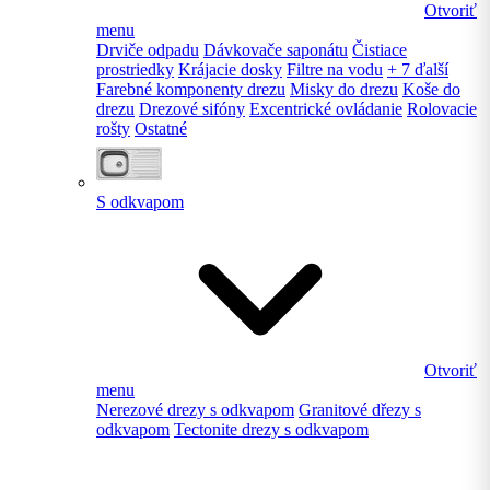
Otvoriť
menu
Drviče odpadu
Dávkovače saponátu
Čistiace
prostriedky
Krájacie dosky
Filtre na vodu
+ 7 ďalší
Farebné komponenty drezu
Misky do drezu
Koše do
drezu
Drezové sifóny
Excentrické ovládanie
Rolovacie
rošty
Ostatné
S odkvapom
Otvoriť
menu
Nerezové drezy s odkvapom
Granitové dřezy s
odkvapom
Tectonite drezy s odkvapom