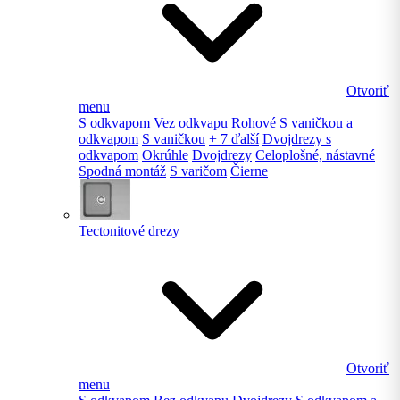
Otvoriť
menu
S odkvapom
Vez odkvapu
Rohové
S vaničkou a
odkvapom
S vaničkou
+ 7 ďalší
Dvojdrezy s
odkvapom
Okrúhle
Dvojdrezy
Celoplošné, nástavné
Spodná montáž
S varičom
Čierne
Tectonitové drezy
Otvoriť
menu