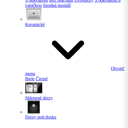
S odkvapom
Bez odkvapu
Dvojdrezy
S odkvapom a
vaničkou
Spodná montáž
Keramické
Otvoriť
menu
Biele
Čierné
Sklenené drezy
Drezy pod dosku