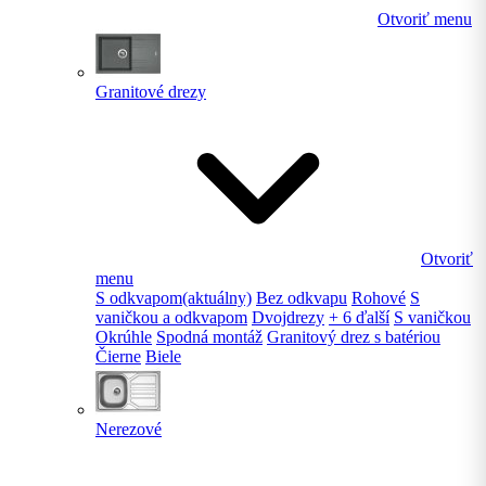
Otvoriť menu
Granitové drezy
Otvoriť
menu
S odkvapom
(aktuálny)
Bez odkvapu
Rohové
S
vaničkou a odkvapom
Dvojdrezy
+ 6 ďalší
S vaničkou
Okrúhle
Spodná montáž
Granitový drez s batériou
Čierne
Biele
Nerezové