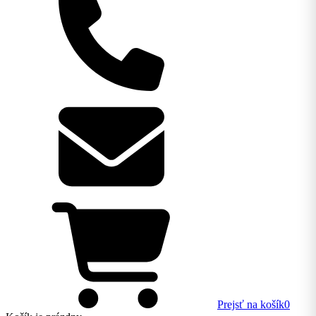
Prejsť na košík
0