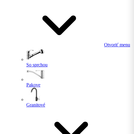
Otvoriť menu
So sprchou
Pakove
Granitové