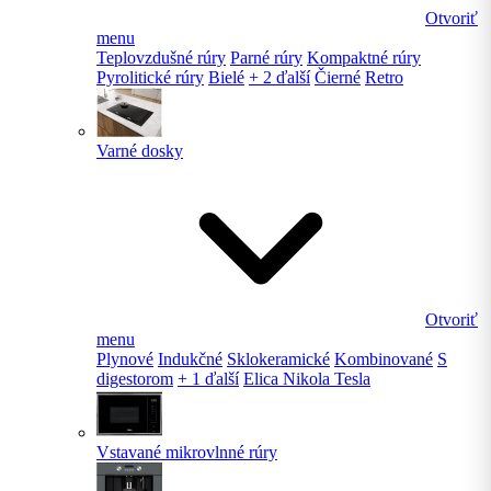
Otvoriť
menu
Teplovzdušné rúry
Parné rúry
Kompaktné rúry
Pyrolitické rúry
Bielé
+ 2 ďalší
Čierné
Retro
Varné dosky
Otvoriť
menu
Plynové
Indukčné
Sklokeramické
Kombinované
S
digestorom
+ 1 ďalší
Elica Nikola Tesla
Vstavané mikrovlnné rúry