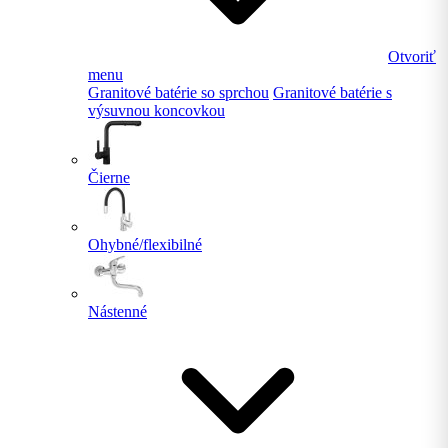
Otvoriť
menu
Granitové batérie so sprchou
Granitové batérie s
výsuvnou koncovkou
Čierne
Ohybné/flexibilné
Nástenné