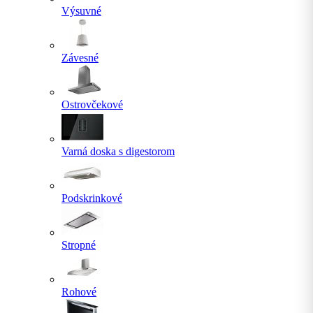
Výsuvné
Závesné
Ostrovčekové
Varná doska s digestorom
Podskrinkové
Stropné
Rohové