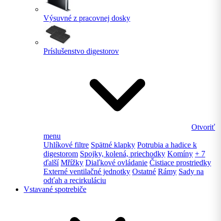
Výsuvné z pracovnej dosky
Príslušenstvo digestorov
Otvoriť
menu
Uhlíkové filtre
Spätné klapky
Potrubia a hadice k
digestorom
Spojky, kolená, priechodky
Komíny
+ 7
ďalší
Mřížky
Diaľkové ovládanie
Čistiace prostriedky
Externé ventilačné jednotky
Ostatné
Rámy
Sady na
odťah a recirkuláciu
Vstavané spotrebiče