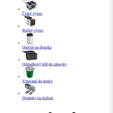
Čelný výsuv
Ručný výsuv
Otočné na dvierka
Odpadkový kôš do zásuvky
Vstavané do dosky
Doplnky ku košom