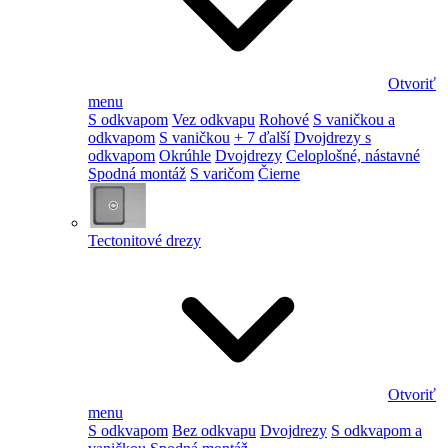
Otvoriť
menu
S odkvapom
Vez odkvapu
Rohové
S vaničkou a
odkvapom
S vaničkou
+ 7 ďalší
Dvojdrezy s
odkvapom
Okrúhle
Dvojdrezy
Celoplošné, nástavné
Spodná montáž
S varičom
Čierne
Tectonitové drezy
Otvoriť
menu
S odkvapom
Bez odkvapu
Dvojdrezy
S odkvapom a