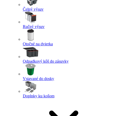
Čelný výsuv
Ručný výsuv
Otočné na dvierka
Odpadkový kôš do zásuvky
Vstavané do dosky
Doplnky ku košom