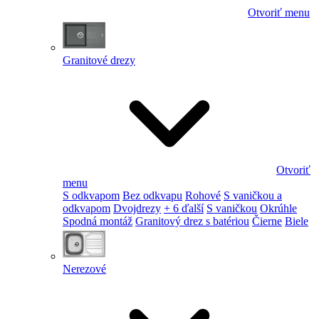
Otvoriť menu
Granitové drezy
Otvoriť
menu
S odkvapom
Bez odkvapu
Rohové
S vaničkou a
odkvapom
Dvojdrezy
+ 6 ďalší
S vaničkou
Okrúhle
Spodná montáž
Granitový drez s batériou
Čierne
Biele
Nerezové