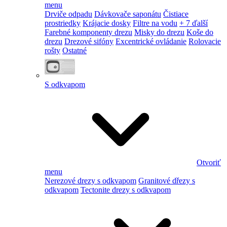
menu
Drviče odpadu
Dávkovače saponátu
Čistiace
prostriedky
Krájacie dosky
Filtre na vodu
+ 7 ďalší
Farebné komponenty drezu
Misky do drezu
Koše do
drezu
Drezové sifóny
Excentrické ovládanie
Rolovacie
rošty
Ostatné
S odkvapom
Otvoriť
menu
Nerezové drezy s odkvapom
Granitové dřezy s
odkvapom
Tectonite drezy s odkvapom