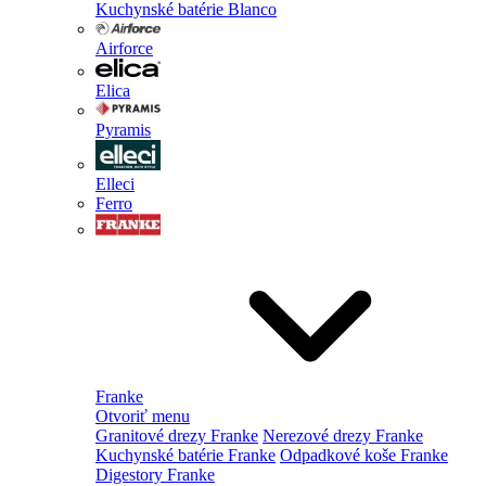
Kuchynské batérie Blanco
Airforce
Elica
Pyramis
Elleci
Ferro
Franke
Otvoriť menu
Granitové drezy Franke
Nerezové drezy Franke
Kuchynské batérie Franke
Odpadkové koše Franke
Digestory Franke