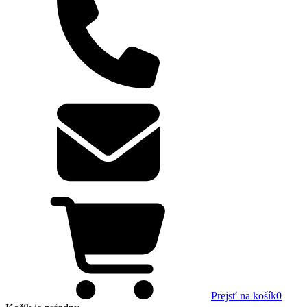
Prejsť na košík
0