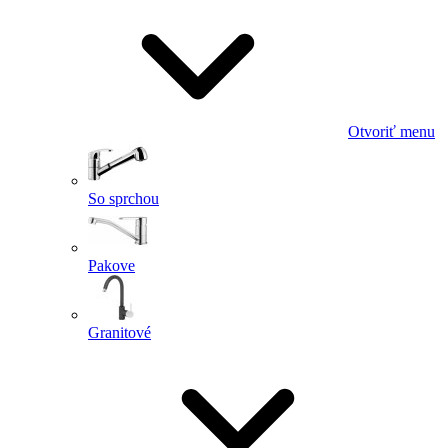
Otvoriť menu
So sprchou
Pakove
Granitové