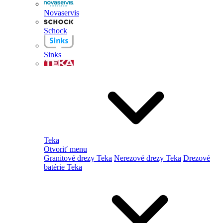
Novaservis
Schock
Sinks
Teka
Otvoriť menu
Granitové drezy Teka
Nerezové drezy Teka
Drezové
batérie Teka