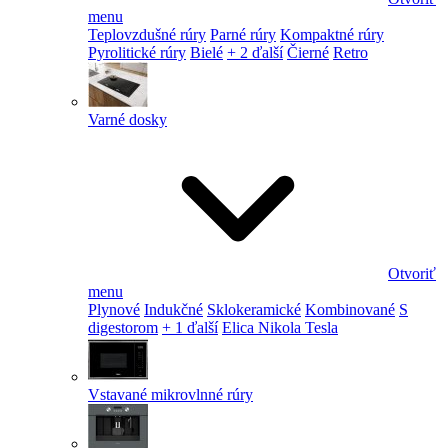
menu
Teplovzdušné rúry
Parné rúry
Kompaktné rúry
Pyrolitické rúry
Bielé
+ 2 ďalší
Čierné
Retro
Varné dosky
Otvoriť
menu
Plynové
Indukčné
Sklokeramické
Kombinované
S
digestorom
+ 1 ďalší
Elica Nikola Tesla
Vstavané mikrovlnné rúry