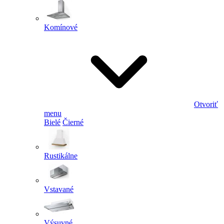
Komínové
Otvoriť
menu
Bielé
Čierné
Rustikálne
Vstavané
Výsuvné