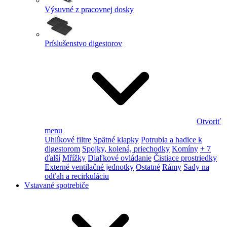
Výsuvné z pracovnej dosky
Príslušenstvo digestorov
Otvoriť
menu
Uhlíkové filtre
Spätné klapky
Potrubia a hadice k
digestorom
Spojky, kolená, priechodky
Komíny
+ 7
ďalší
Mřížky
Diaľkové ovládanie
Čistiace prostriedky
Externé ventilačné jednotky
Ostatné
Rámy
Sady na
odťah a recirkuláciu
Vstavané spotrebiče