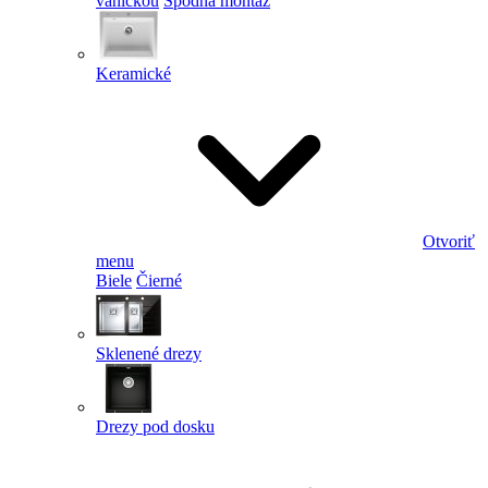
vaničkou
Spodná montáž
Keramické
Otvoriť
menu
Biele
Čierné
Sklenené drezy
Drezy pod dosku