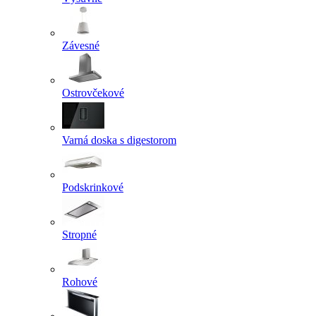
Závesné
Ostrovčekové
Varná doska s digestorom
Podskrinkové
Stropné
Rohové