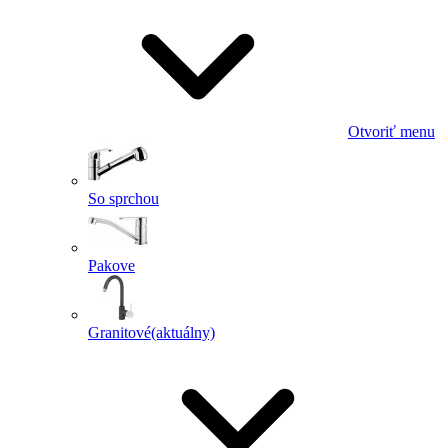
Otvoriť menu
So sprchou
Pakove
Granitové
(aktuálny)