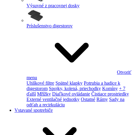
Výsuvné z pracovnej dosky
Príslušenstvo digestorov
Otvoriť
menu
Uhlíkové filtre
Spätné klapky
Potrubia a hadice k
digestorom
Spojky, kolená, priechodky
Komíny
+ 7
ďalší
Mřížky
Diaľkové ovládanie
Čistiace prostriedky
Externé ventilačné jednotky
Ostatné
Rámy
Sady na
odťah a recirkuláciu
Vstavané spotrebiče