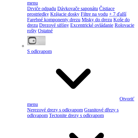
menu
Drviče odpadu
Dávkovače saponátu
Čistiace
prostriedky
Krájacie dosky
Filtre na vodu
+ 7 ďalší
Farebné komponenty drezu
Misky do drezu
Koše do
drezu
Drezové sifóny
Excentrické ovládanie
Rolovacie
rošty
Ostatné
S odkvapom
Otvoriť
menu
Nerezové drezy s odkvapom
Granitové dřezy s
odkvapom
Tectonite drezy s odkvapom