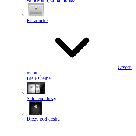
vaničkou
Spodná montáž
Keramické
Otvoriť
menu
Biele
Čierné
Sklenené drezy
Drezy pod dosku