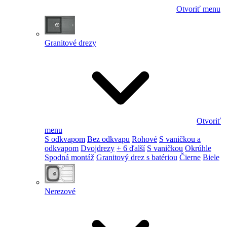
Otvoriť menu
Granitové drezy
Otvoriť
menu
S odkvapom
Bez odkvapu
Rohové
S vaničkou a
odkvapom
Dvojdrezy
+ 6 ďalší
S vaničkou
Okrúhle
Spodná montáž
Granitový drez s batériou
Čierne
Biele
Nerezové