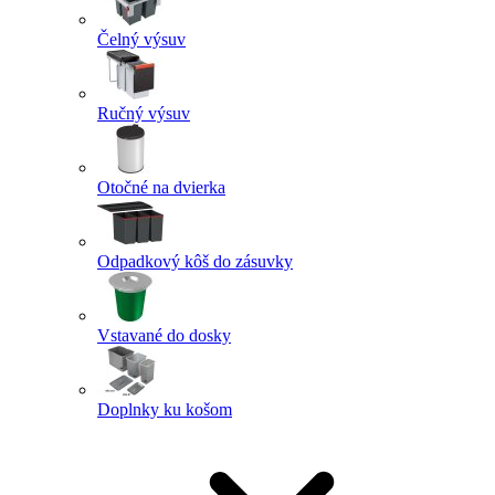
Čelný výsuv
Ručný výsuv
Otočné na dvierka
Odpadkový kôš do zásuvky
Vstavané do dosky
Doplnky ku košom