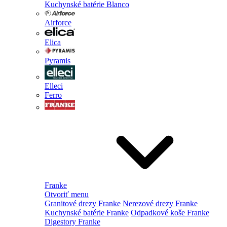
Kuchynské batérie Blanco
Airforce
Elica
Pyramis
Elleci
Ferro
Franke
Otvoriť menu
Granitové drezy Franke
Nerezové drezy Franke
Kuchynské batérie Franke
Odpadkové koše Franke
Digestory Franke