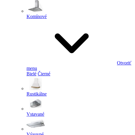
Komínové
Otvoriť
menu
Bielé
Čierné
Rustikálne
Vstavané
Výsuvné