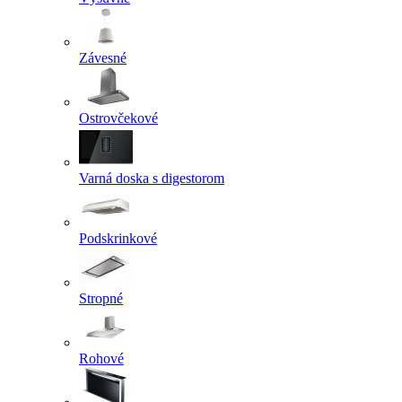
Závesné
Ostrovčekové
Varná doska s digestorom
Podskrinkové
Stropné
Rohové