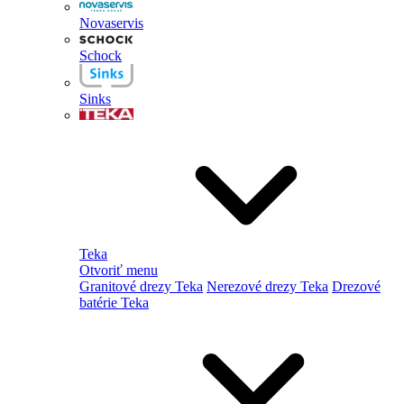
Novaservis
Schock
Sinks
Teka
Otvoriť menu
Granitové drezy Teka
Nerezové drezy Teka
Drezové
batérie Teka