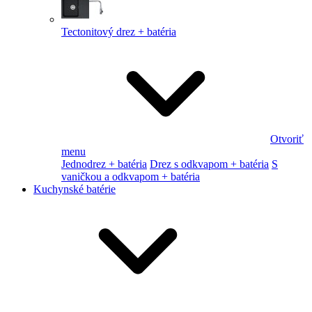
Tectonitový drez + batéria
Otvoriť
menu
Jednodrez + batéria
Drez s odkvapom + batéria
S
vaničkou a odkvapom + batéria
Kuchynské batérie