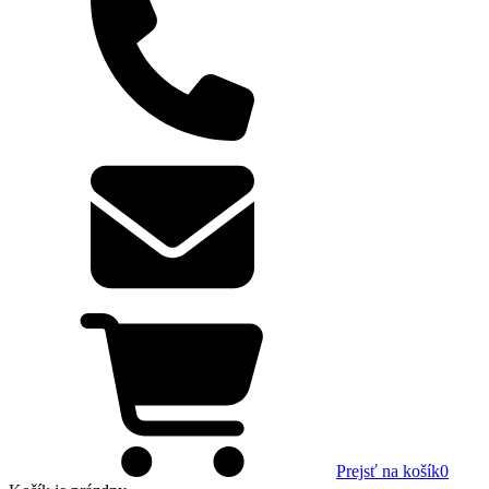
Prejsť na košík
0