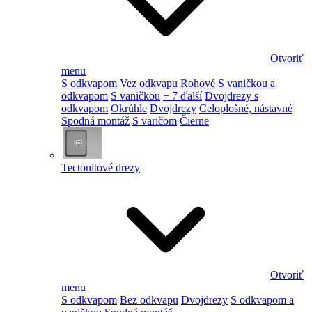
Otvoriť
menu
S odkvapom
Vez odkvapu
Rohové
S vaničkou a
odkvapom
S vaničkou
+ 7 ďalší
Dvojdrezy s
odkvapom
Okrúhle
Dvojdrezy
Celoplošné, nástavné
Spodná montáž
S varičom
Čierne
Tectonitové drezy
Otvoriť
menu
S odkvapom
Bez odkvapu
Dvojdrezy
S odkvapom a