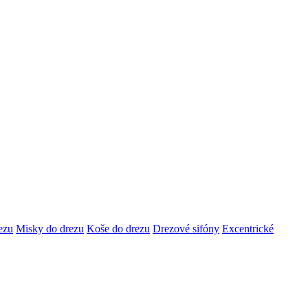
ezu
Misky do drezu
Koše do drezu
Drezové sifóny
Excentrické