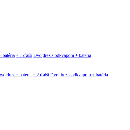
 batéria
+ 1 ďalší
Dvojdrez s odkvapom + batéria
vojdrez + batéria
+ 2 ďalší
Dvojdrez s odkvapom + batéria