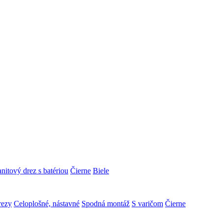
nitový drez s batériou
Čierne
Biele
rezy
Celoplošné, nástavné
Spodná montáž
S varičom
Čierne