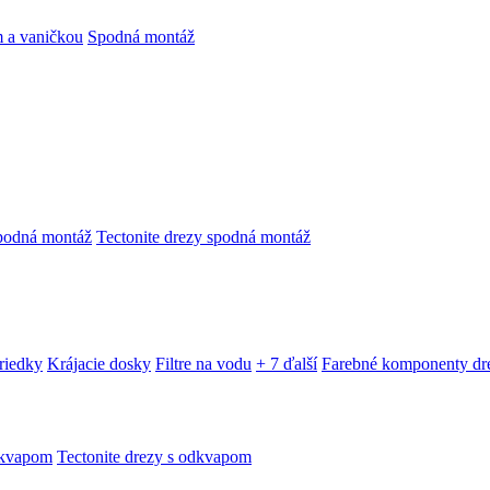
 a vaničkou
Spodná montáž
podná montáž
Tectonite drezy spodná montáž
triedky
Krájacie dosky
Filtre na vodu
+ 7 ďalší
Farebné komponenty dr
dkvapom
Tectonite drezy s odkvapom