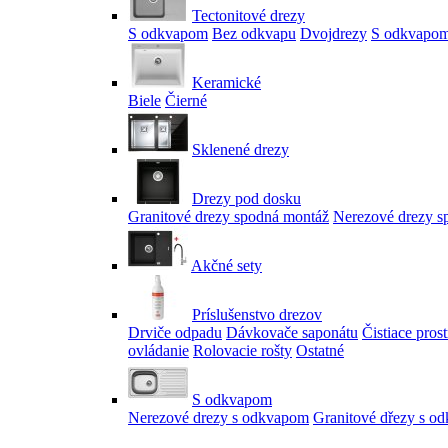
Tectonitové drezy
S odkvapom
Bez odkvapu
Dvojdrezy
S odkvapom
Keramické
Biele
Čierné
Sklenené drezy
Drezy pod dosku
Granitové drezy spodná montáž
Nerezové drezy s
Akčné sety
Príslušenstvo drezov
Drviče odpadu
Dávkovače saponátu
Čistiace pros
ovládanie
Rolovacie rošty
Ostatné
S odkvapom
Nerezové drezy s odkvapom
Granitové dřezy s o