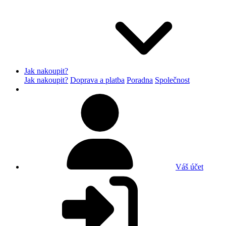
Jak nakoupit?
Jak nakoupit?
Doprava a platba
Poradna
Společnost
Váš účet