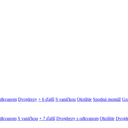
 odkvapom
Dvojdrezy
+ 6 ďalší
S vaničkou
Okrúhle
Spodná montáž
Gra
odkvapom
S vaničkou
+ 7 ďalší
Dvojdrezy s odkvapom
Okrúhle
Dvojd