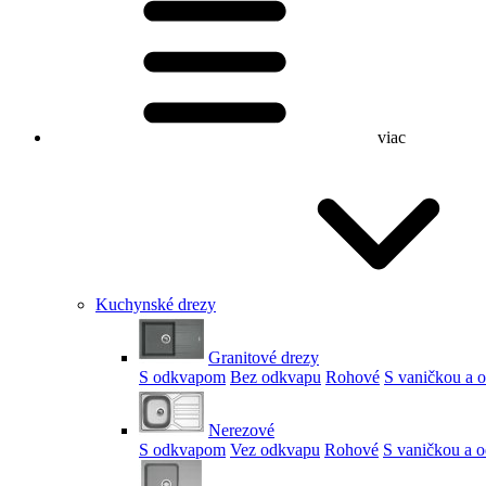
viac
Kuchynské drezy
Granitové drezy
S odkvapom
Bez odkvapu
Rohové
S vaničkou a
Nerezové
S odkvapom
Vez odkvapu
Rohové
S vaničkou a 