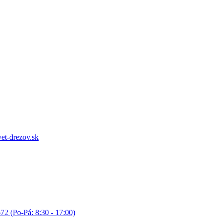
et-drezov.sk
72 (Po-Pá: 8:30 - 17:00)