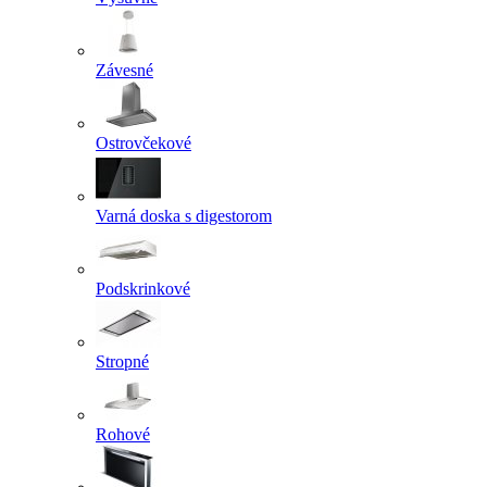
Závesné
Ostrovčekové
Varná doska s digestorom
Podskrinkové
Stropné
Rohové