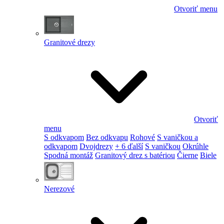
Otvoriť menu
Granitové drezy
Otvoriť
menu
S odkvapom
Bez odkvapu
Rohové
S vaničkou a
odkvapom
Dvojdrezy
+ 6 ďalší
S vaničkou
Okrúhle
Spodná montáž
Granitový drez s batériou
Čierne
Biele
Nerezové