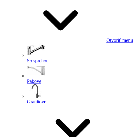
Otvoriť menu
So sprchou
Pakove
Granitové