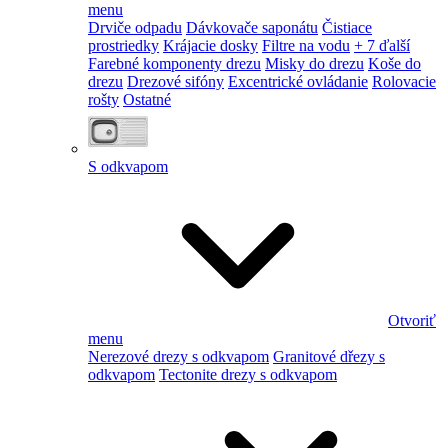
menu
Drviče odpadu
Dávkovače saponátu
Čistiace
prostriedky
Krájacie dosky
Filtre na vodu
+ 7 ďalší
Farebné komponenty drezu
Misky do drezu
Koše do
drezu
Drezové sifóny
Excentrické ovládanie
Rolovacie
rošty
Ostatné
S odkvapom
Otvoriť
menu
Nerezové drezy s odkvapom
Granitové dřezy s
odkvapom
Tectonite drezy s odkvapom