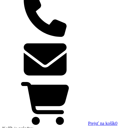
Prejsť na košík
0