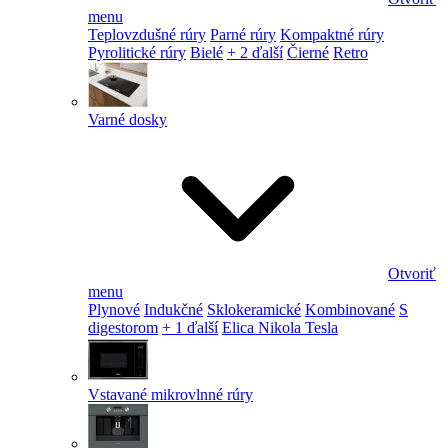
menu
Teplovzdušné rúry
Parné rúry
Kompaktné rúry
Pyrolitické rúry
Bielé
+ 2 ďalší
Čierné
Retro
Varné dosky
Otvoriť
menu
Plynové
Indukčné
Sklokeramické
Kombinované
S
digestorom
+ 1 ďalší
Elica Nikola Tesla
Vstavané mikrovlnné rúry