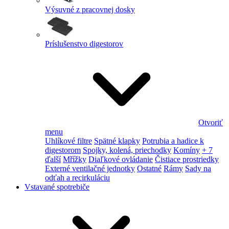
Výsuvné z pracovnej dosky
Príslušenstvo digestorov
Otvoriť
menu
Uhlíkové filtre
Spätné klapky
Potrubia a hadice k
digestorom
Spojky, kolená, priechodky
Komíny
+ 7
ďalší
Mřížky
Diaľkové ovládanie
Čistiace prostriedky
Externé ventilačné jednotky
Ostatné
Rámy
Sady na
odťah a recirkuláciu
Vstavané spotrebiče