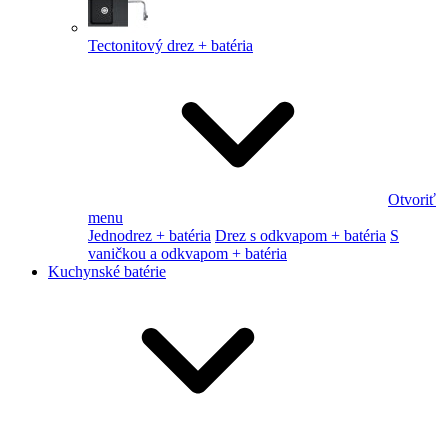
Tectonitový drez + batéria
Otvoriť
menu
Jednodrez + batéria
Drez s odkvapom + batéria
S
vaničkou a odkvapom + batéria
Kuchynské batérie