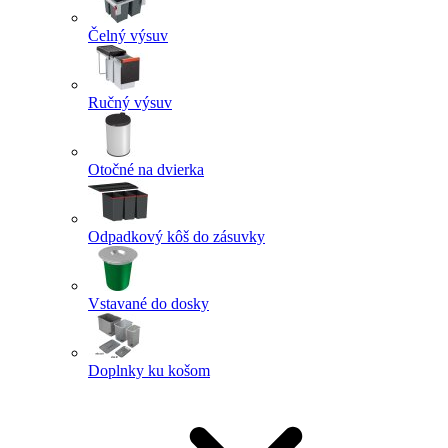
Čelný výsuv
Ručný výsuv
Otočné na dvierka
Odpadkový kôš do zásuvky
Vstavané do dosky
Doplnky ku košom