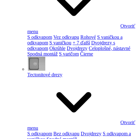
Otvoriť
menu
S odkvapom
Vez odkvapu
Rohové
S vaničkou a
odkvapom
S vaničkou
+ 7 ďalší
Dvojdrezy s
odkvapom
Okrúhle
Dvojdrezy
Celoplošné, nástavné
Spodná montáž
S varičom
Čierne
Tectonitové drezy
Otvoriť
menu
S odkvapom
Bez odkvapu
Dvojdrezy
S odkvapom a