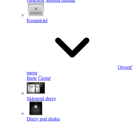
vaničkou
Spodná montáž
Keramické
Otvoriť
menu
Biele
Čierné
Sklenené drezy
Drezy pod dosku