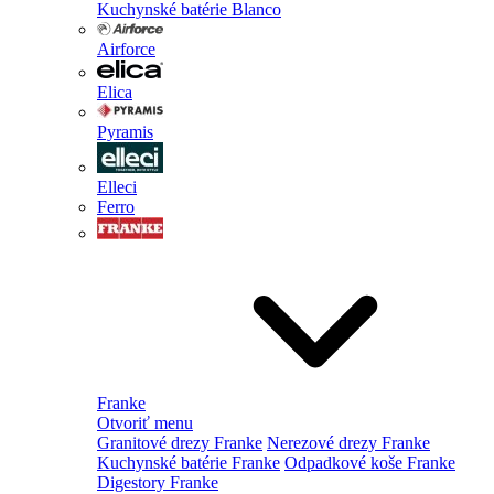
Kuchynské batérie Blanco
Airforce
Elica
Pyramis
Elleci
Ferro
Franke
Otvoriť menu
Granitové drezy Franke
Nerezové drezy Franke
Kuchynské batérie Franke
Odpadkové koše Franke
Digestory Franke