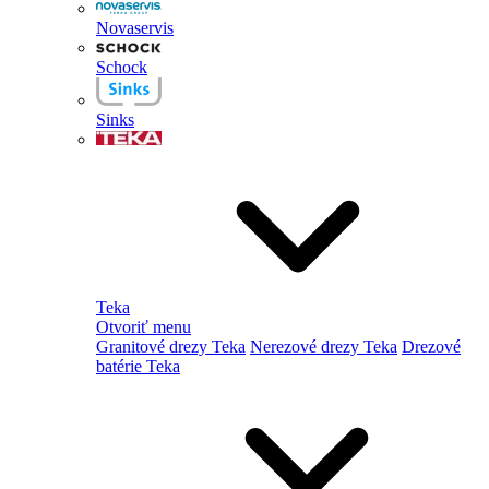
Novaservis
Schock
Sinks
Teka
Otvoriť menu
Granitové drezy Teka
Nerezové drezy Teka
Drezové
batérie Teka