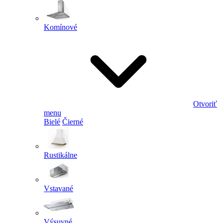
Komínové
Otvoriť
menu
Bielé
Čierné
Rustikálne
Vstavané
Výsuvné