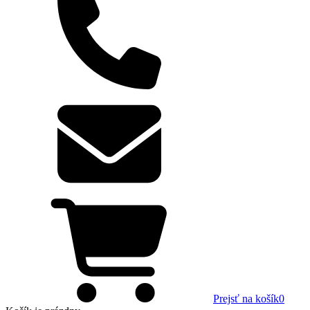
Prejsť na košík
0