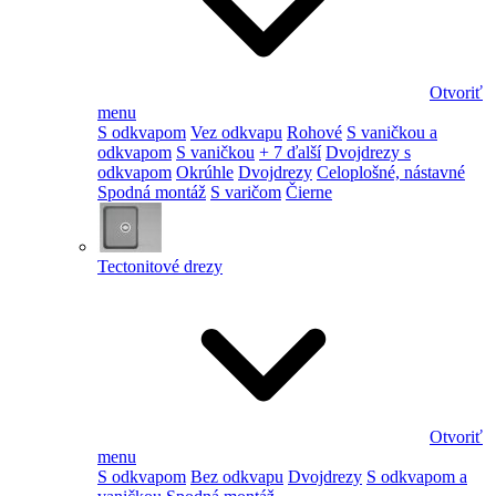
Otvoriť
menu
S odkvapom
Vez odkvapu
Rohové
S vaničkou a
odkvapom
S vaničkou
+ 7 ďalší
Dvojdrezy s
odkvapom
Okrúhle
Dvojdrezy
Celoplošné, nástavné
Spodná montáž
S varičom
Čierne
Tectonitové drezy
Otvoriť
menu
S odkvapom
Bez odkvapu
Dvojdrezy
S odkvapom a