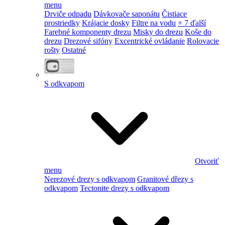
menu
Drviče odpadu
Dávkovače saponátu
Čistiace
prostriedky
Krájacie dosky
Filtre na vodu
+ 7 ďalší
Farebné komponenty drezu
Misky do drezu
Koše do
drezu
Drezové sifóny
Excentrické ovládanie
Rolovacie
rošty
Ostatné
S odkvapom
Otvoriť
menu
Nerezové drezy s odkvapom
Granitové dřezy s
odkvapom
Tectonite drezy s odkvapom