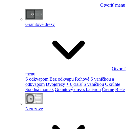
Otvoriť menu
Granitové drezy
Otvoriť
menu
S odkvapom
Bez odkvapu
Rohové
S vaničkou a
odkvapom
Dvojdrezy
+ 6 ďalší
S vaničkou
Okrúhle
Spodná montáž
Granitový drez s batériou
Čierne
Biele
Nerezové