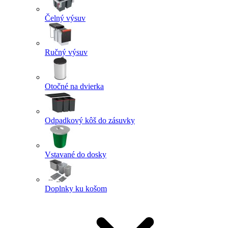
Čelný výsuv
Ručný výsuv
Otočné na dvierka
Odpadkový kôš do zásuvky
Vstavané do dosky
Doplnky ku košom