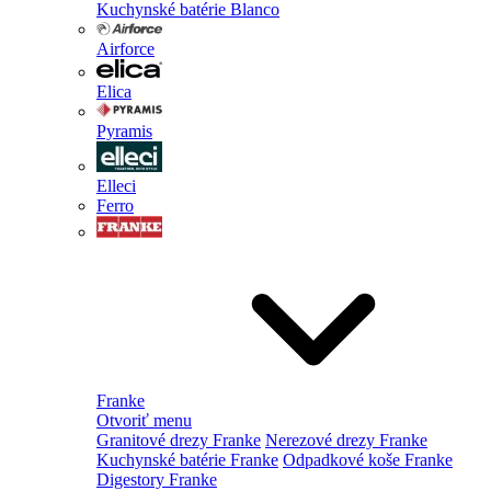
Kuchynské batérie Blanco
Airforce
Elica
Pyramis
Elleci
Ferro
Franke
Otvoriť menu
Granitové drezy Franke
Nerezové drezy Franke
Kuchynské batérie Franke
Odpadkové koše Franke
Digestory Franke