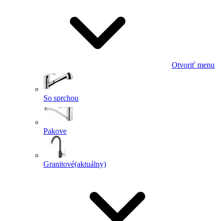
Otvoriť menu
So sprchou
Pakove
Granitové
(aktuálny)