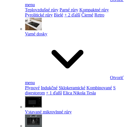
menu
Teplovzdušné rúry
Parné rúry
Kompaktné rúry
Pyrolitické rúry
Bielé
+ 2 ďalší
Čierné
Retro
Varné dosky
Otvoriť
menu
Plynové
Indukčné
Sklokeramické
Kombinované
S
digestorom
+ 1 ďalší
Elica Nikola Tesla
Vstavané mikrovlnné rúry