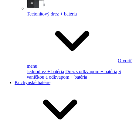
Tectonitový drez + batéria
Otvoriť
menu
Jednodrez + batéria
Drez s odkvapom + batéria
S
vaničkou a odkvapom + batéria
Kuchynské batérie