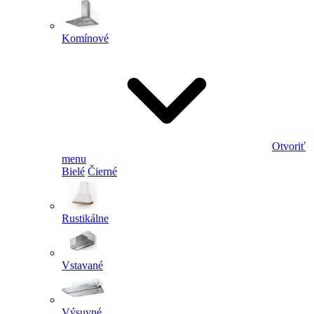
Komínové
Otvoriť
menu
Bielé
Čierné
Rustikálne
Vstavané
Výsuvné