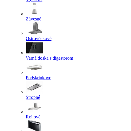
Závesné
Ostrovčekové
Varná doska s digestorom
Podskrinkové
Stropné
Rohové