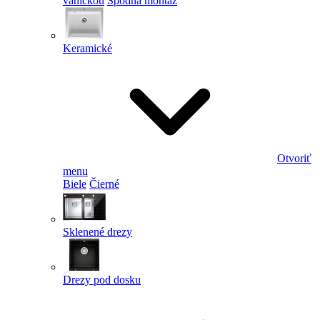
vaničkou
Spodná montáž
Keramické
Otvoriť
menu
Biele
Čierné
Sklenené drezy
Drezy pod dosku