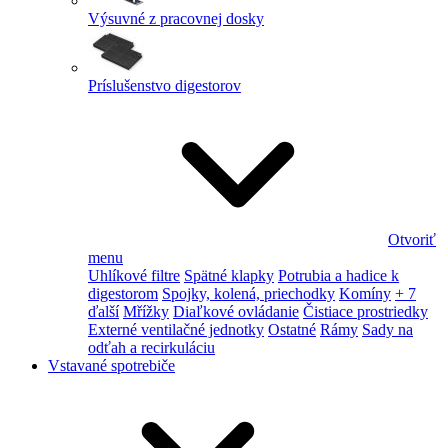
Výsuvné z pracovnej dosky
Príslušenstvo digestorov
Otvoriť
menu
Uhlíkové filtre
Spätné klapky
Potrubia a hadice k
digestorom
Spojky, kolená, priechodky
Komíny
+ 7
ďalší
Mřížky
Diaľkové ovládanie
Čistiace prostriedky
Externé ventilačné jednotky
Ostatné
Rámy
Sady na
odťah a recirkuláciu
Vstavané spotrebiče