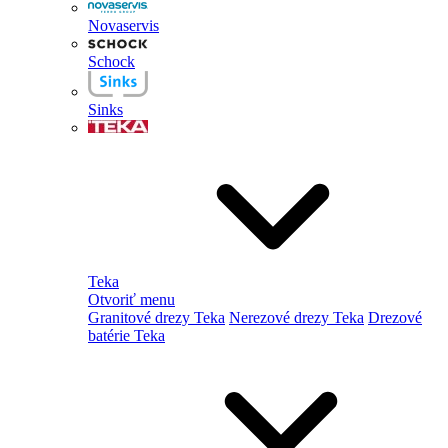
Novaservis
Schock
Sinks
Teka
Otvoriť menu
Granitové drezy Teka
Nerezové drezy Teka
Drezové
batérie Teka