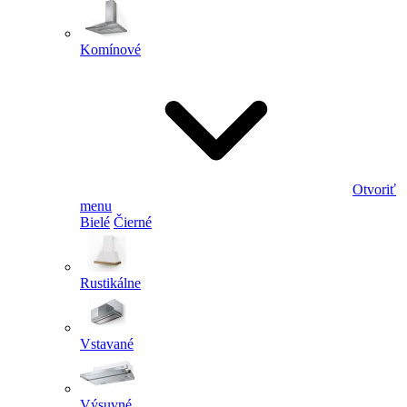
Komínové
Otvoriť
menu
Bielé
Čierné
Rustikálne
Vstavané
Výsuvné