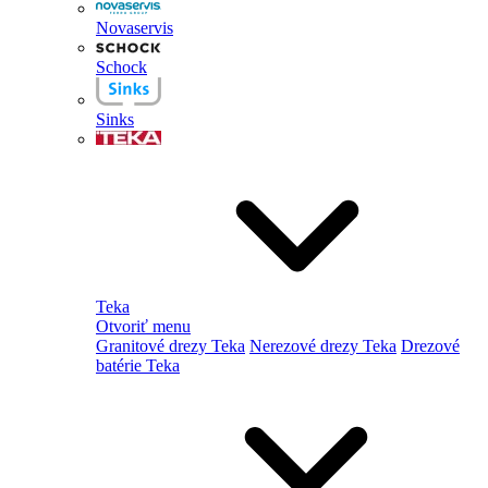
Novaservis
Schock
Sinks
Teka
Otvoriť menu
Granitové drezy Teka
Nerezové drezy Teka
Drezové
batérie Teka