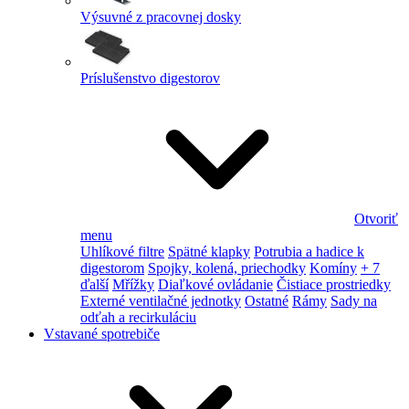
Výsuvné z pracovnej dosky
Príslušenstvo digestorov
Otvoriť
menu
Uhlíkové filtre
Spätné klapky
Potrubia a hadice k
digestorom
Spojky, kolená, priechodky
Komíny
+ 7
ďalší
Mřížky
Diaľkové ovládanie
Čistiace prostriedky
Externé ventilačné jednotky
Ostatné
Rámy
Sady na
odťah a recirkuláciu
Vstavané spotrebiče