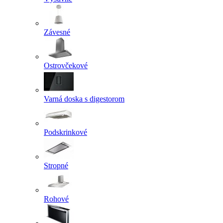
Závesné
Ostrovčekové
Varná doska s digestorom
Podskrinkové
Stropné
Rohové