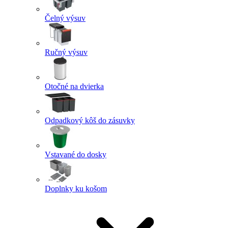
Čelný výsuv
Ručný výsuv
Otočné na dvierka
Odpadkový kôš do zásuvky
Vstavané do dosky
Doplnky ku košom