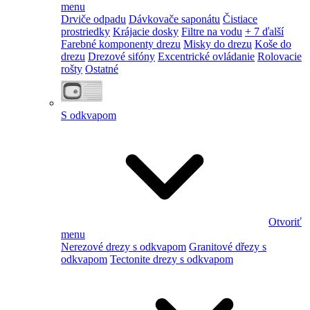
menu
Drviče odpadu
Dávkovače saponátu
Čistiace
prostriedky
Krájacie dosky
Filtre na vodu
+ 7 ďalší
Farebné komponenty drezu
Misky do drezu
Koše do
drezu
Drezové sifóny
Excentrické ovládanie
Rolovacie
rošty
Ostatné
S odkvapom
Otvoriť
menu
Nerezové drezy s odkvapom
Granitové dřezy s
odkvapom
Tectonite drezy s odkvapom