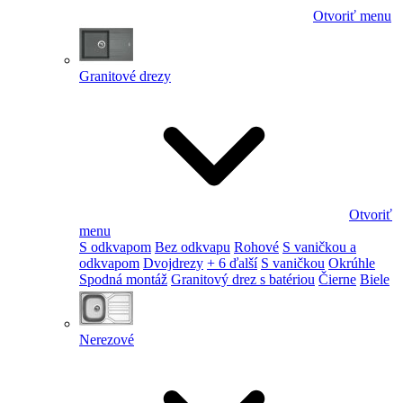
Otvoriť menu
Granitové drezy
Otvoriť
menu
S odkvapom
Bez odkvapu
Rohové
S vaničkou a
odkvapom
Dvojdrezy
+ 6 ďalší
S vaničkou
Okrúhle
Spodná montáž
Granitový drez s batériou
Čierne
Biele
Nerezové