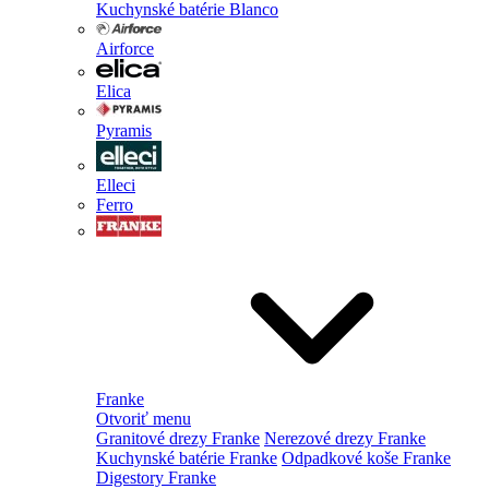
Kuchynské batérie Blanco
Airforce
Elica
Pyramis
Elleci
Ferro
Franke
Otvoriť menu
Granitové drezy Franke
Nerezové drezy Franke
Kuchynské batérie Franke
Odpadkové koše Franke
Digestory Franke