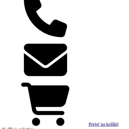
Prejsť na košík
0