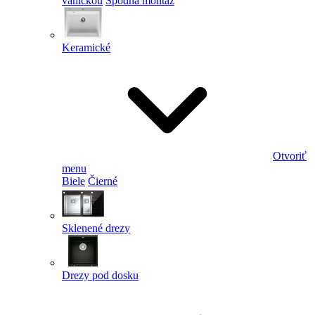
vaničkou
Spodná montáž
Keramické
Otvoriť
menu
Biele
Čierné
Sklenené drezy
Drezy pod dosku