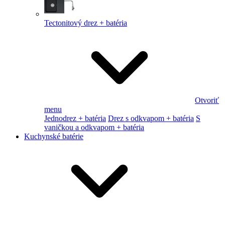
Tectonitový drez + batéria
Otvoriť
menu
Jednodrez + batéria
Drez s odkvapom + batéria
S
vaničkou a odkvapom + batéria
Kuchynské batérie