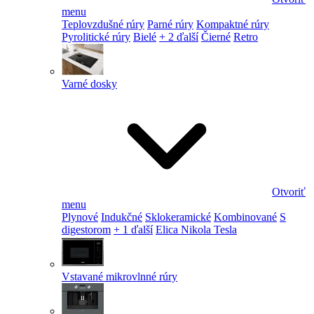
menu
Teplovzdušné rúry
Parné rúry
Kompaktné rúry
Pyrolitické rúry
Bielé
+ 2 ďalší
Čierné
Retro
Varné dosky
Otvoriť
menu
Plynové
Indukčné
Sklokeramické
Kombinované
S
digestorom
+ 1 ďalší
Elica Nikola Tesla
Vstavané mikrovlnné rúry