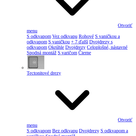
Otvoriť
menu
S odkvapom
Vez odkvapu
Rohové
S vaničkou a
odkvapom
S vaničkou
+ 7 ďalší
Dvojdrezy s
odkvapom
Okrúhle
Dvojdrezy
Celoplošné, nástavné
Spodná montáž
S varičom
Čierne
Tectonitové drezy
Otvoriť
menu
S odkvapom
Bez odkvapu
Dvojdrezy
S odkvapom a