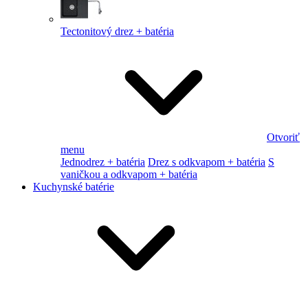
Tectonitový drez + batéria
Otvoriť
menu
Jednodrez + batéria
Drez s odkvapom + batéria
S
vaničkou a odkvapom + batéria
Kuchynské batérie