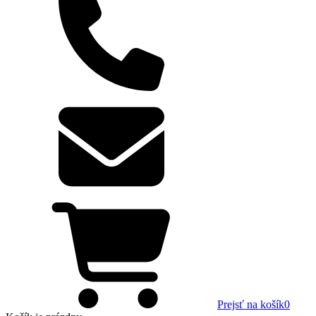
Prejsť na košík
0