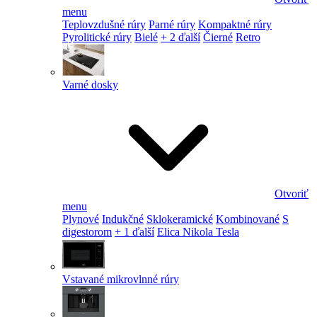
menu
Teplovzdušné rúry
Parné rúry
Kompaktné rúry
Pyrolitické rúry
Bielé
+ 2 ďalší
Čierné
Retro
Varné dosky
Otvoriť
menu
Plynové
Indukčné
Sklokeramické
Kombinované
S
digestorom
+ 1 ďalší
Elica Nikola Tesla
Vstavané mikrovlnné rúry