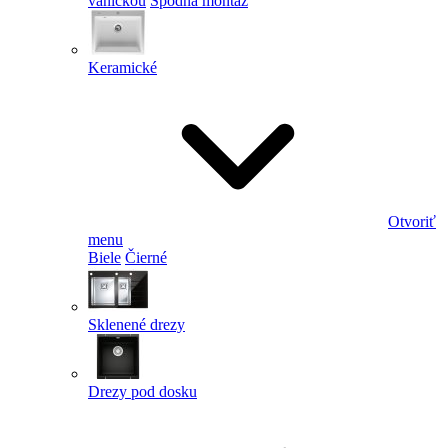
vaničkou
Spodná montáž
Keramické
Otvoriť
menu
Biele
Čierné
Sklenené drezy
Drezy pod dosku