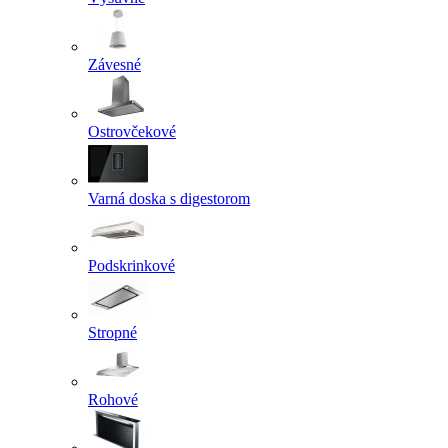
Závesné
Ostrovčekové
Varná doska s digestorom
Podskrinkové
Stropné
Rohové