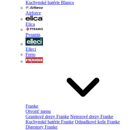
Kuchynské batérie Blanco
Airforce
Elica
Pyramis
Elleci
Ferro
Franke
Otvoriť menu
Granitové drezy Franke
Nerezové drezy Franke
Kuchynské batérie Franke
Odpadkové koše Franke
Digestory Franke