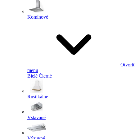
Komínové
Otvoriť
menu
Bielé
Čierné
Rustikálne
Vstavané
Výsuvné