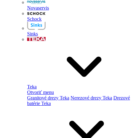
Novaservis
Schock
Sinks
Teka
Otvoriť menu
Granitové drezy Teka
Nerezové drezy Teka
Drezové
batérie Teka