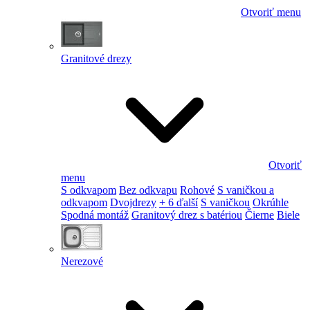
Otvoriť menu
Granitové drezy
Otvoriť
menu
S odkvapom
Bez odkvapu
Rohové
S vaničkou a
odkvapom
Dvojdrezy
+ 6 ďalší
S vaničkou
Okrúhle
Spodná montáž
Granitový drez s batériou
Čierne
Biele
Nerezové