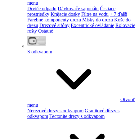
menu
Drviče odpadu
Dávkovače saponátu
Čistiace
prostriedky
Krájacie dosky
Filtre na vodu
+ 7 ďalší
Farebné komponenty drezu
Misky do drezu
Koše do
drezu
Drezové sifóny
Excentrické ovládanie
Rolovacie
rošty
Ostatné
S odkvapom
Otvoriť
menu
Nerezové drezy s odkvapom
Granitové dřezy s
odkvapom
Tectonite drezy s odkvapom