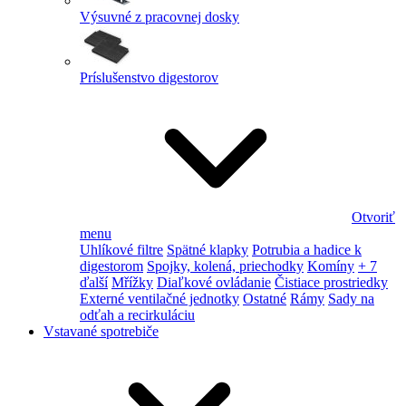
Výsuvné z pracovnej dosky
Príslušenstvo digestorov
Otvoriť
menu
Uhlíkové filtre
Spätné klapky
Potrubia a hadice k
digestorom
Spojky, kolená, priechodky
Komíny
+ 7
ďalší
Mřížky
Diaľkové ovládanie
Čistiace prostriedky
Externé ventilačné jednotky
Ostatné
Rámy
Sady na
odťah a recirkuláciu
Vstavané spotrebiče