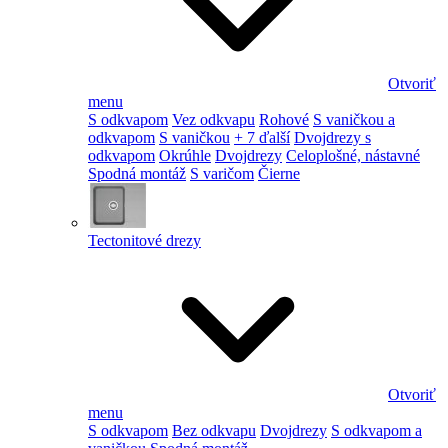
Otvoriť
menu
S odkvapom
Vez odkvapu
Rohové
S vaničkou a
odkvapom
S vaničkou
+ 7 ďalší
Dvojdrezy s
odkvapom
Okrúhle
Dvojdrezy
Celoplošné, nástavné
Spodná montáž
S varičom
Čierne
Tectonitové drezy
Otvoriť
menu
S odkvapom
Bez odkvapu
Dvojdrezy
S odkvapom a