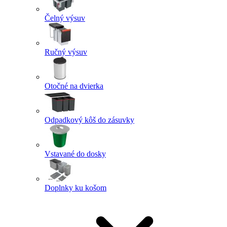
Čelný výsuv
Ručný výsuv
Otočné na dvierka
Odpadkový kôš do zásuvky
Vstavané do dosky
Doplnky ku košom