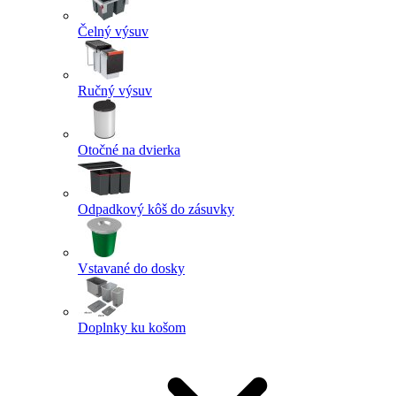
Čelný výsuv
Ručný výsuv
Otočné na dvierka
Odpadkový kôš do zásuvky
Vstavané do dosky
Doplnky ku košom