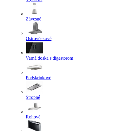
Závesné
Ostrovčekové
Varná doska s digestorom
Podskrinkové
Stropné
Rohové