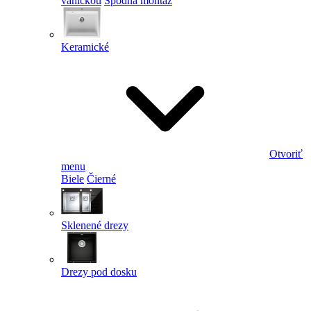
vaničkou
Spodná montáž
Keramické
Otvoriť
menu
Biele
Čierné
Sklenené drezy
Drezy pod dosku