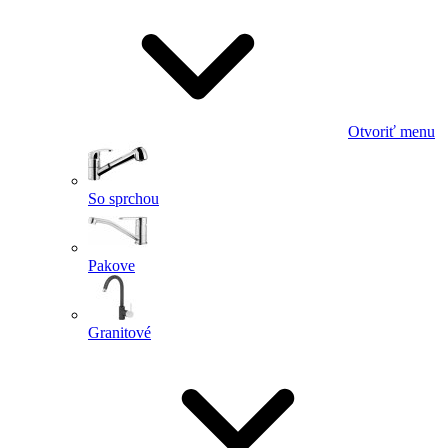
Otvoriť menu
So sprchou
Pakove
Granitové