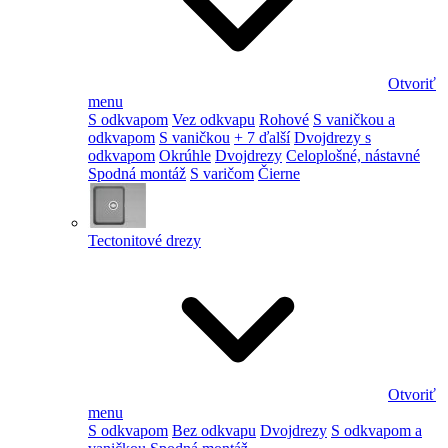
Otvoriť
menu
S odkvapom
Vez odkvapu
Rohové
S vaničkou a
odkvapom
S vaničkou
+ 7 ďalší
Dvojdrezy s
odkvapom
Okrúhle
Dvojdrezy
Celoplošné, nástavné
Spodná montáž
S varičom
Čierne
Tectonitové drezy
Otvoriť
menu
S odkvapom
Bez odkvapu
Dvojdrezy
S odkvapom a