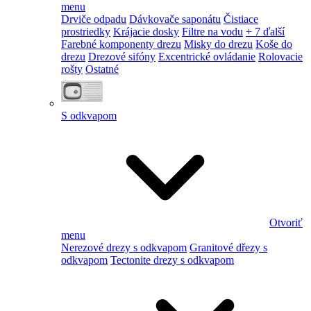
menu
Drviče odpadu
Dávkovače saponátu
Čistiace
prostriedky
Krájacie dosky
Filtre na vodu
+ 7 ďalší
Farebné komponenty drezu
Misky do drezu
Koše do
drezu
Drezové sifóny
Excentrické ovládanie
Rolovacie
rošty
Ostatné
S odkvapom
Otvoriť
menu
Nerezové drezy s odkvapom
Granitové dřezy s
odkvapom
Tectonite drezy s odkvapom