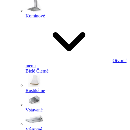
Komínové
Otvoriť
menu
Bielé
Čierné
Rustikálne
Vstavané
Výsuvné