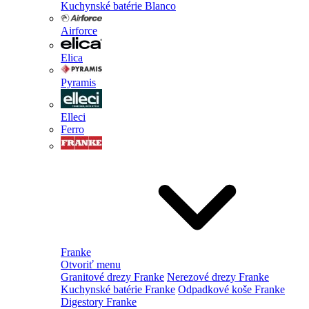
Kuchynské batérie Blanco
Airforce
Elica
Pyramis
Elleci
Ferro
Franke
Otvoriť menu
Granitové drezy Franke
Nerezové drezy Franke
Kuchynské batérie Franke
Odpadkové koše Franke
Digestory Franke