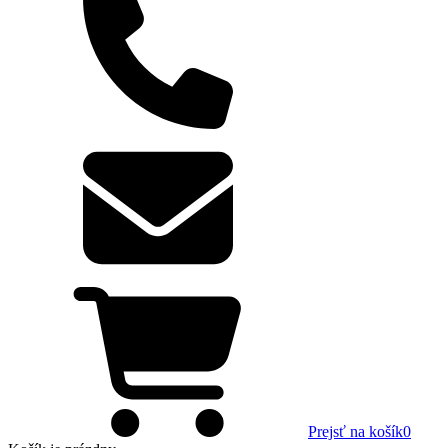
Prejsť na košík
0