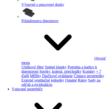
Výsuvné z pracovnej dosky
Príslušenstvo digestorov
Otvoriť
menu
Uhlíkové filtre
Spätné klapky
Potrubia a hadice k
digestorom
Spojky, kolená, priechodky
Komíny
+ 7
ďalší
Mřížky
Diaľkové ovládanie
Čistiace prostriedky
Externé ventilačné jednotky
Ostatné
Rámy
Sady na
odťah a recirkuláciu
Vstavané spotrebiče