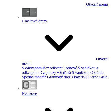
Otvoriť menu
Granitové drezy
Otvoriť
menu
S odkvapom
Bez odkvapu
Rohové
S vaničkou a
odkvapom
Dvojdrezy
+ 6 ďalší
S vaničkou
Okrúhle
Spodná montáž
Granitový drez s batériou
Čierne
Biele
Nerezové