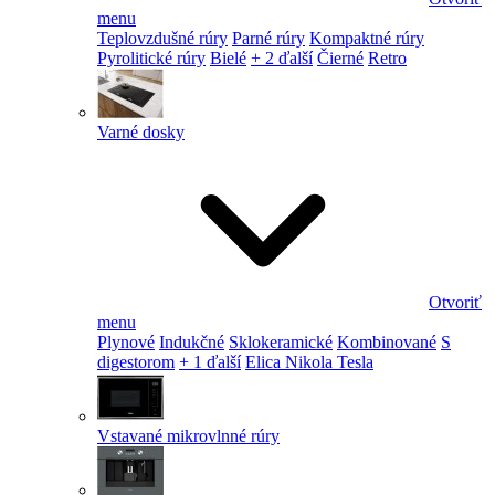
menu
Teplovzdušné rúry
Parné rúry
Kompaktné rúry
Pyrolitické rúry
Bielé
+ 2 ďalší
Čierné
Retro
Varné dosky
Otvoriť
menu
Plynové
Indukčné
Sklokeramické
Kombinované
S
digestorom
+ 1 ďalší
Elica Nikola Tesla
Vstavané mikrovlnné rúry