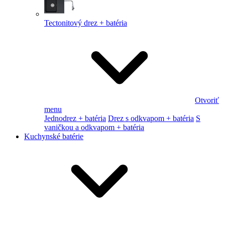
Tectonitový drez + batéria
Otvoriť
menu
Jednodrez + batéria
Drez s odkvapom + batéria
S
vaničkou a odkvapom + batéria
Kuchynské batérie