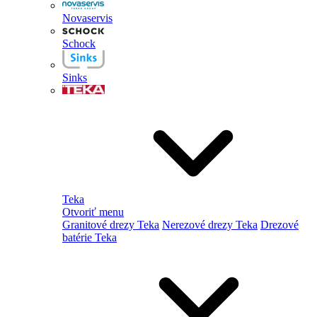
Novaservis
Schock
Sinks
Teka
Otvoriť menu
Granitové drezy Teka
Nerezové drezy Teka
Drezové
batérie Teka