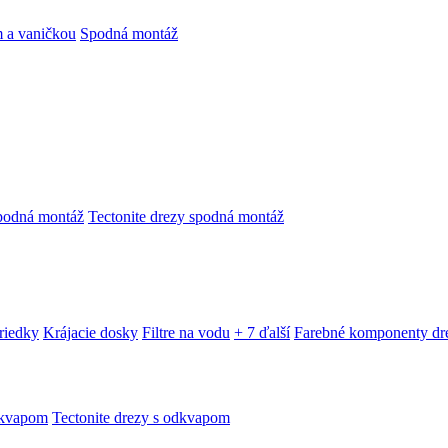
 a vaničkou
Spodná montáž
podná montáž
Tectonite drezy spodná montáž
triedky
Krájacie dosky
Filtre na vodu
+ 7 ďalší
Farebné komponenty dr
dkvapom
Tectonite drezy s odkvapom