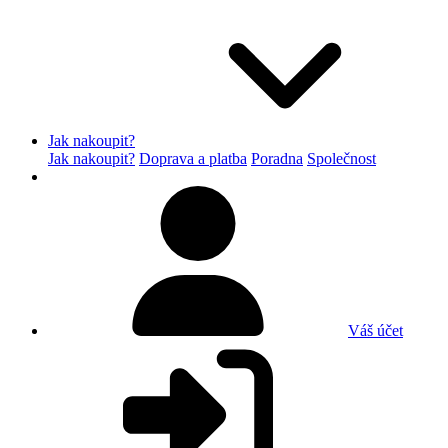
Jak nakoupit?
Jak nakoupit?
Doprava a platba
Poradna
Společnost
Váš účet