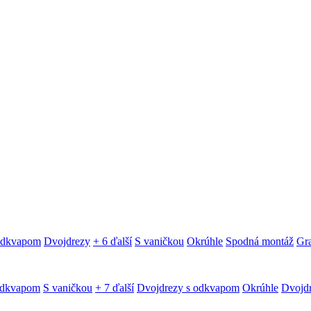
 odkvapom
Dvojdrezy
+ 6 ďalší
S vaničkou
Okrúhle
Spodná montáž
Gra
odkvapom
S vaničkou
+ 7 ďalší
Dvojdrezy s odkvapom
Okrúhle
Dvojd