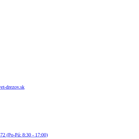
et-drezov.sk
72 (Po-Pá: 8:30 - 17:00)