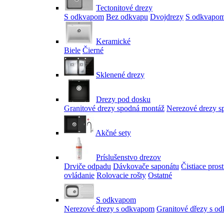
Tectonitové drezy
S odkvapom
Bez odkvapu
Dvojdrezy
S odkvapom
Keramické
Biele
Čierné
Sklenené drezy
Drezy pod dosku
Granitové drezy spodná montáž
Nerezové drezy s
Akčné sety
Príslušenstvo drezov
Drviče odpadu
Dávkovače saponátu
Čistiace pros
ovládanie
Rolovacie rošty
Ostatné
S odkvapom
Nerezové drezy s odkvapom
Granitové dřezy s o