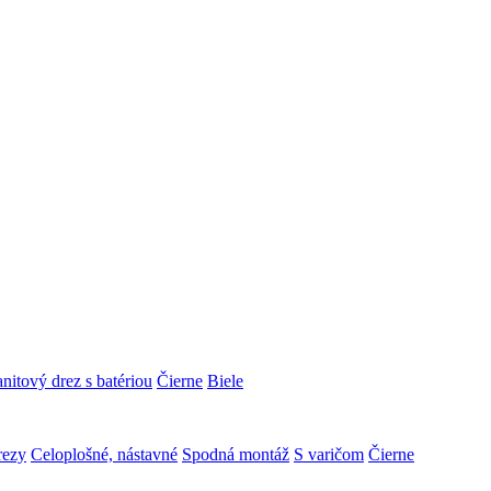
nitový drez s batériou
Čierne
Biele
rezy
Celoplošné, nástavné
Spodná montáž
S varičom
Čierne