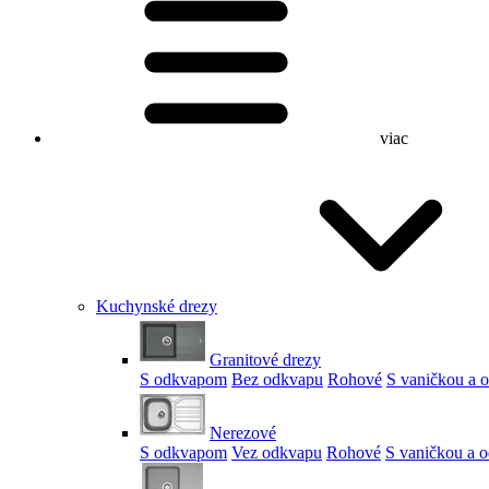
viac
Kuchynské drezy
Granitové drezy
S odkvapom
Bez odkvapu
Rohové
S vaničkou a
Nerezové
S odkvapom
Vez odkvapu
Rohové
S vaničkou a 