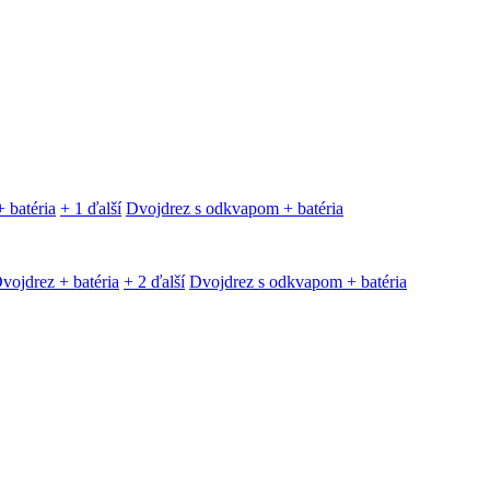
 batéria
+ 1 ďalší
Dvojdrez s odkvapom + batéria
vojdrez + batéria
+ 2 ďalší
Dvojdrez s odkvapom + batéria