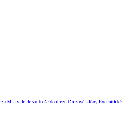
ezu
Misky do drezu
Koše do drezu
Drezové sifóny
Excentrické