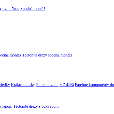
 a vaničkou
Spodná montáž
podná montáž
Tectonite drezy spodná montáž
triedky
Krájacie dosky
Filtre na vodu
+ 7 ďalší
Farebné komponenty dr
dkvapom
Tectonite drezy s odkvapom