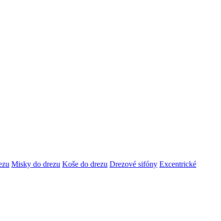
ezu
Misky do drezu
Koše do drezu
Drezové sifóny
Excentrické