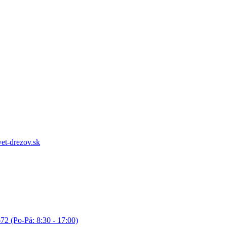
et-drezov.sk
72 (Po-Pá: 8:30 - 17:00)