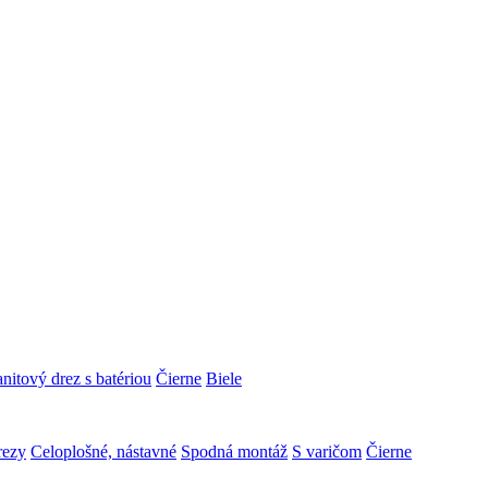
nitový drez s batériou
Čierne
Biele
rezy
Celoplošné, nástavné
Spodná montáž
S varičom
Čierne