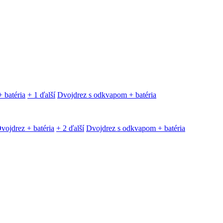
 batéria
+ 1 ďalší
Dvojdrez s odkvapom + batéria
vojdrez + batéria
+ 2 ďalší
Dvojdrez s odkvapom + batéria