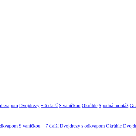
 odkvapom
Dvojdrezy
+ 6 ďalší
S vaničkou
Okrúhle
Spodná montáž
Gra
odkvapom
S vaničkou
+ 7 ďalší
Dvojdrezy s odkvapom
Okrúhle
Dvojd