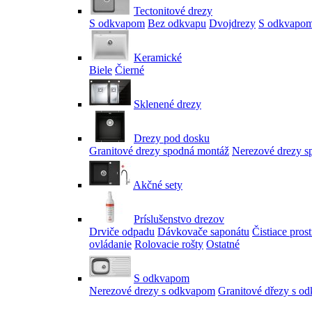
Tectonitové drezy
S odkvapom
Bez odkvapu
Dvojdrezy
S odkvapom
Keramické
Biele
Čierné
Sklenené drezy
Drezy pod dosku
Granitové drezy spodná montáž
Nerezové drezy s
Akčné sety
Príslušenstvo drezov
Drviče odpadu
Dávkovače saponátu
Čistiace pros
ovládanie
Rolovacie rošty
Ostatné
S odkvapom
Nerezové drezy s odkvapom
Granitové dřezy s o