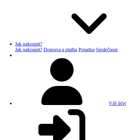
Jak nakoupit?
Jak nakoupit?
Doprava a platba
Poradna
Společnost
Váš účet