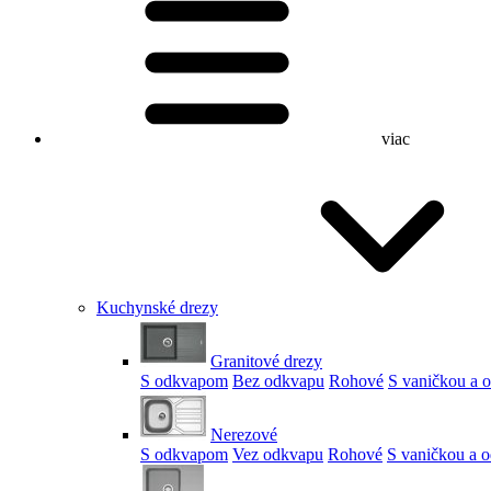
viac
Kuchynské drezy
Granitové drezy
S odkvapom
Bez odkvapu
Rohové
S vaničkou a
Nerezové
S odkvapom
Vez odkvapu
Rohové
S vaničkou a 