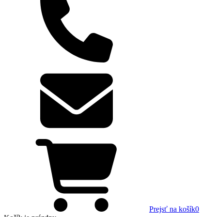
Prejsť na košík
0