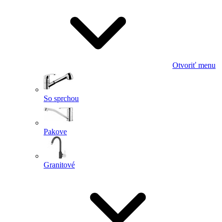
Otvoriť menu
So sprchou
Pakove
Granitové