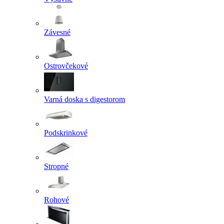
Závesné
Ostrovčekové
Varná doska s digestorom
Podskrinkové
Stropné
Rohové