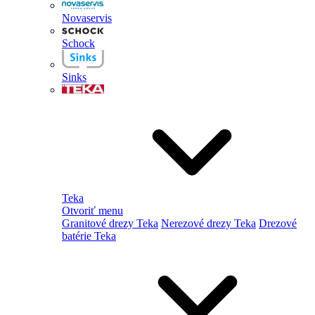
Novaservis
Schock
Sinks
Teka
Otvoriť menu
Granitové drezy Teka
Nerezové drezy Teka
Drezové
batérie Teka