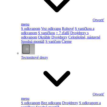
Otvoriť
menu
S odkvapom
Vez odkvapu
Rohové
S vaničkou a
odkvapom
S vaničkou
+ 7 ďalší
Dvojdrezy s
odkvapom
Okrúhle
Dvojdrezy
Celoplošné, nástavné
Spodná montáž
S varičom
Čierne
Tectonitové drezy
Otvoriť
menu
S odkvapom
Bez odkvapu
Dvojdrezy
S odkvapom a