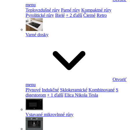
menu
Teplovzdušné rúry
Parné rúry
Kompaktné rúry
Pyrolitické rúry
Bielé
+ 2 ďalší
Čierné
Retro
Varné dosky
Otvoriť
menu
Plynové
Indukčné
Sklokeramické
Kombinované
S
digestorom
+ 1 ďalší
Elica Nikola Tesla
Vstavané mikrovlnné rúry