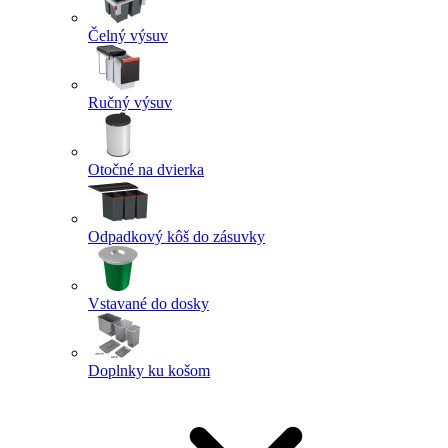
Čelný výsuv
Ručný výsuv
Otočné na dvierka
Odpadkový kôš do zásuvky
Vstavané do dosky
Doplnky ku košom