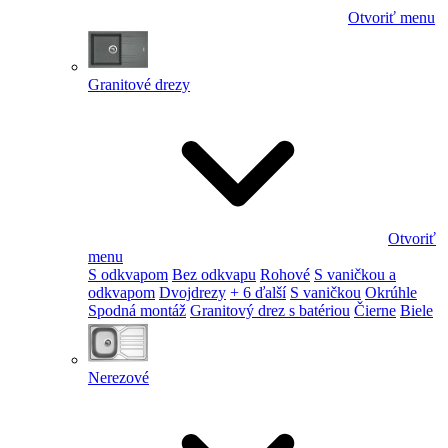
Otvoriť menu
Granitové drezy
Otvoriť
menu
S odkvapom
Bez odkvapu
Rohové
S vaničkou a
odkvapom
Dvojdrezy
+ 6 ďalší
S vaničkou
Okrúhle
Spodná montáž
Granitový drez s batériou
Čierne
Biele
Nerezové