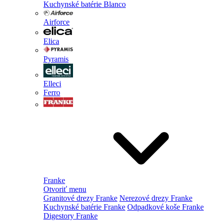
Kuchynské batérie Blanco
Airforce
Elica
Pyramis
Elleci
Ferro
Franke
Otvoriť menu
Granitové drezy Franke
Nerezové drezy Franke
Kuchynské batérie Franke
Odpadkové koše Franke
Digestory Franke