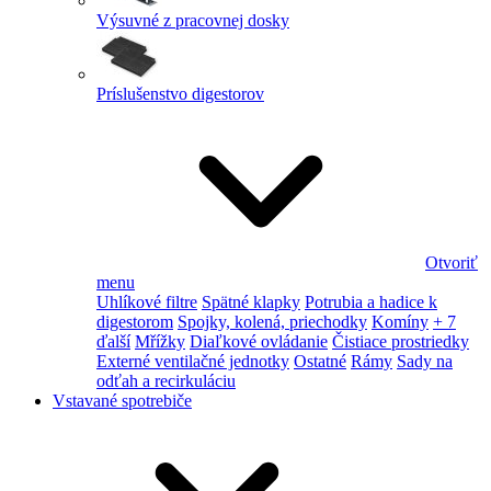
Výsuvné z pracovnej dosky
Príslušenstvo digestorov
Otvoriť
menu
Uhlíkové filtre
Spätné klapky
Potrubia a hadice k
digestorom
Spojky, kolená, priechodky
Komíny
+ 7
ďalší
Mřížky
Diaľkové ovládanie
Čistiace prostriedky
Externé ventilačné jednotky
Ostatné
Rámy
Sady na
odťah a recirkuláciu
Vstavané spotrebiče