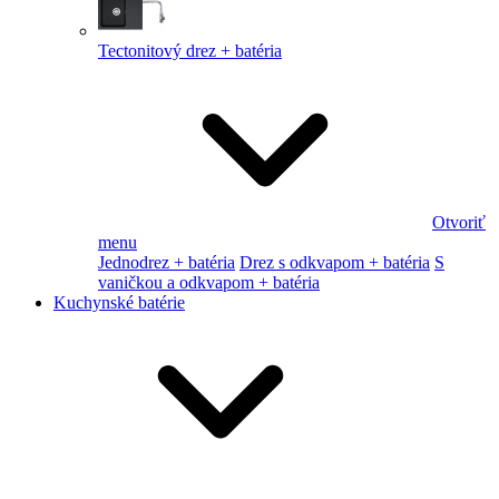
Tectonitový drez + batéria
Otvoriť
menu
Jednodrez + batéria
Drez s odkvapom + batéria
S
vaničkou a odkvapom + batéria
Kuchynské batérie