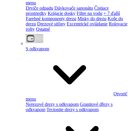
menu
Drviče odpadu
Dávkovače saponátu
Čistiace
prostriedky
Krájacie dosky
Filtre na vodu
+ 7 ďalší
Farebné komponenty drezu
Misky do drezu
Koše do
drezu
Drezové sifóny
Excentrické ovládanie
Rolovacie
rošty
Ostatné
S odkvapom
Otvoriť
menu
Nerezové drezy s odkvapom
Granitové dřezy s
odkvapom
Tectonite drezy s odkvapom