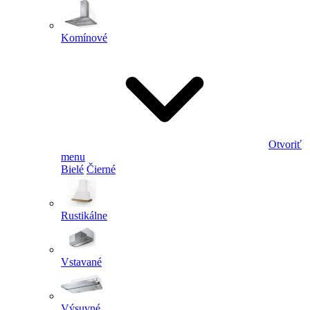
Komínové
Otvoriť
menu
Bielé
Čierné
Rustikálne
Vstavané
Výsuvné