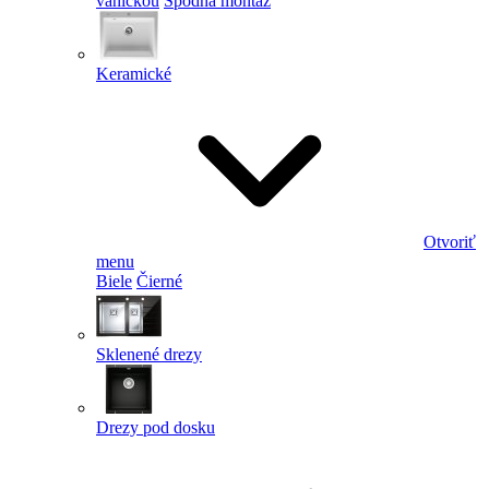
vaničkou
Spodná montáž
Keramické
Otvoriť
menu
Biele
Čierné
Sklenené drezy
Drezy pod dosku