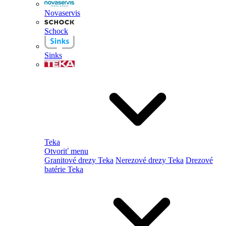
Novaservis
Schock
Sinks
Teka
Otvoriť menu
Granitové drezy Teka
Nerezové drezy Teka
Drezové
batérie Teka