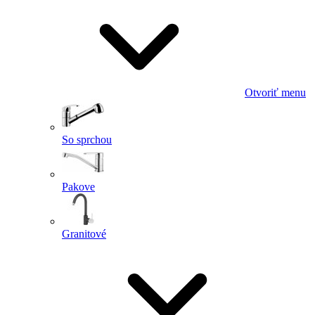
Otvoriť menu
So sprchou
Pakove
Granitové