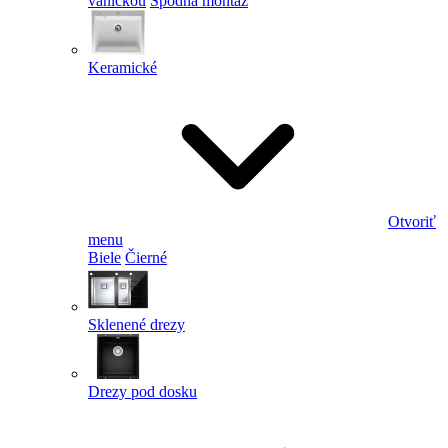
vaničkou
Spodná montáž
Keramické
Otvoriť
menu
Biele
Čierné
Sklenené drezy
Drezy pod dosku