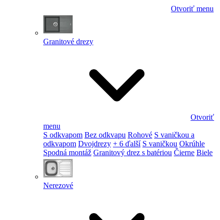
Otvoriť menu
Granitové drezy
Otvoriť
menu
S odkvapom
Bez odkvapu
Rohové
S vaničkou a
odkvapom
Dvojdrezy
+ 6 ďalší
S vaničkou
Okrúhle
Spodná montáž
Granitový drez s batériou
Čierne
Biele
Nerezové