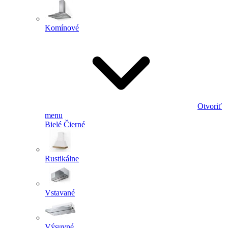
Komínové
Otvoriť
menu
Bielé
Čierné
Rustikálne
Vstavané
Výsuvné