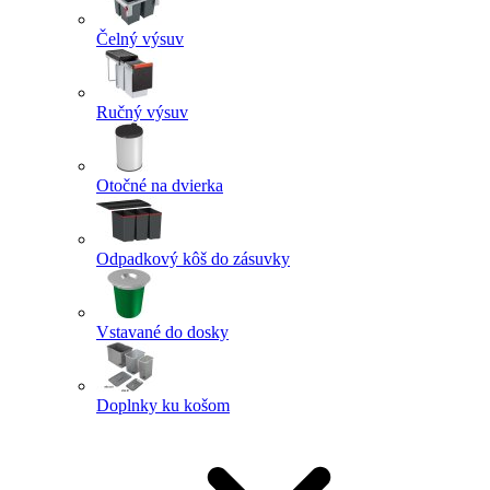
Čelný výsuv
Ručný výsuv
Otočné na dvierka
Odpadkový kôš do zásuvky
Vstavané do dosky
Doplnky ku košom