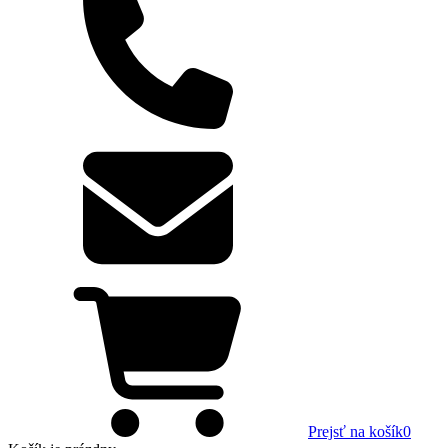
Prejsť na košík
0