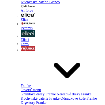
Kuchynské batérie Blanco
Airforce
Elica
Pyramis
Elleci
Ferro
Franke
Otvoriť menu
Granitové drezy Franke
Nerezové drezy Franke
Kuchynské batérie Franke
Odpadkové koše Franke
Digestory Franke