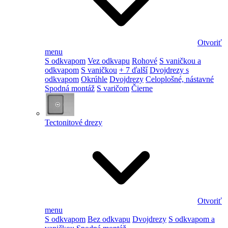
Otvoriť
menu
S odkvapom
Vez odkvapu
Rohové
S vaničkou a
odkvapom
S vaničkou
+ 7 ďalší
Dvojdrezy s
odkvapom
Okrúhle
Dvojdrezy
Celoplošné, nástavné
Spodná montáž
S varičom
Čierne
Tectonitové drezy
Otvoriť
menu
S odkvapom
Bez odkvapu
Dvojdrezy
S odkvapom a