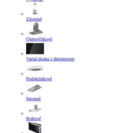
Závesné
Ostrovčekové
Varná doska s digestorom
Podskrinkové
Stropné
Rohové