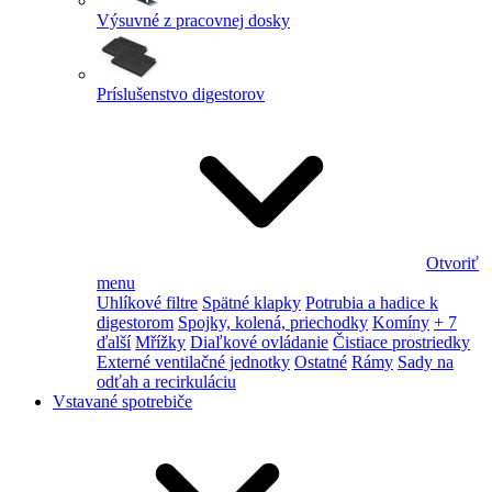
Výsuvné z pracovnej dosky
Príslušenstvo digestorov
Otvoriť
menu
Uhlíkové filtre
Spätné klapky
Potrubia a hadice k
digestorom
Spojky, kolená, priechodky
Komíny
+ 7
ďalší
Mřížky
Diaľkové ovládanie
Čistiace prostriedky
Externé ventilačné jednotky
Ostatné
Rámy
Sady na
odťah a recirkuláciu
Vstavané spotrebiče