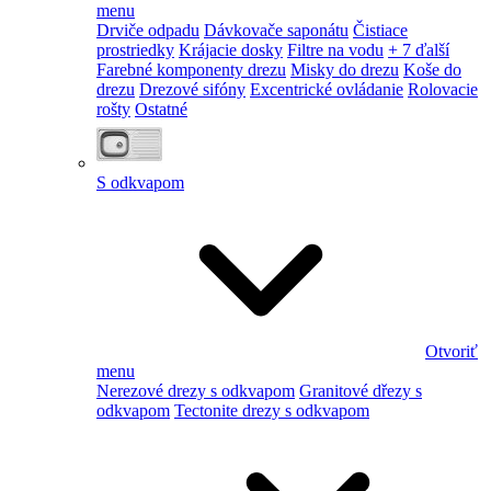
menu
Drviče odpadu
Dávkovače saponátu
Čistiace
prostriedky
Krájacie dosky
Filtre na vodu
+ 7 ďalší
Farebné komponenty drezu
Misky do drezu
Koše do
drezu
Drezové sifóny
Excentrické ovládanie
Rolovacie
rošty
Ostatné
S odkvapom
Otvoriť
menu
Nerezové drezy s odkvapom
Granitové dřezy s
odkvapom
Tectonite drezy s odkvapom