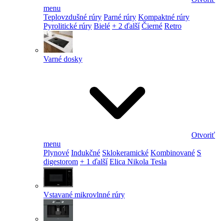
menu
Teplovzdušné rúry
Parné rúry
Kompaktné rúry
Pyrolitické rúry
Bielé
+ 2 ďalší
Čierné
Retro
Varné dosky
Otvoriť
menu
Plynové
Indukčné
Sklokeramické
Kombinované
S
digestorom
+ 1 ďalší
Elica Nikola Tesla
Vstavané mikrovlnné rúry