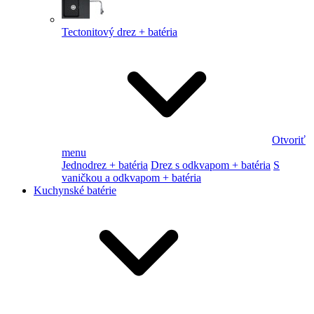
Tectonitový drez + batéria
Otvoriť
menu
Jednodrez + batéria
Drez s odkvapom + batéria
S
vaničkou a odkvapom + batéria
Kuchynské batérie