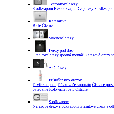
Tectonitové drezy
S odkvapom
Bez odkvapu
Dvojdrezy
S odkvapom
Keramické
Biele
Čierné
Sklenené drezy
Drezy pod dosku
Granitové drezy spodná montáž
Nerezové drezy s
Akčné sety
Príslušenstvo drezov
Drviče odpadu
Dávkovače saponátu
Čistiace pros
ovládanie
Rolovacie rošty
Ostatné
S odkvapom
Nerezové drezy s odkvapom
Granitové dřezy s o