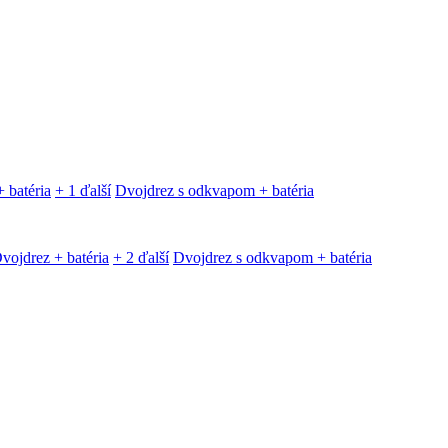
 batéria
+ 1 ďalší
Dvojdrez s odkvapom + batéria
vojdrez + batéria
+ 2 ďalší
Dvojdrez s odkvapom + batéria