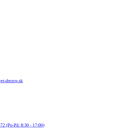
et-drezov.sk
72 (Po-Pá: 8:30 - 17:00)