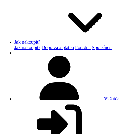
Jak nakoupit?
Jak nakoupit?
Doprava a platba
Poradna
Společnost
Váš účet