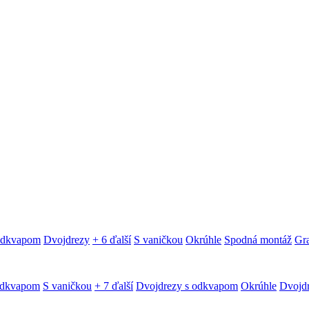
 odkvapom
Dvojdrezy
+ 6 ďalší
S vaničkou
Okrúhle
Spodná montáž
Gra
odkvapom
S vaničkou
+ 7 ďalší
Dvojdrezy s odkvapom
Okrúhle
Dvojd