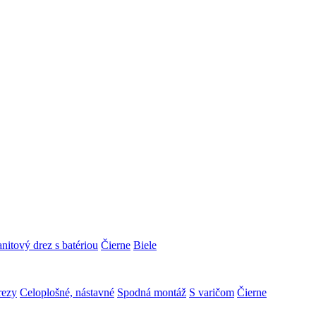
nitový drez s batériou
Čierne
Biele
rezy
Celoplošné, nástavné
Spodná montáž
S varičom
Čierne