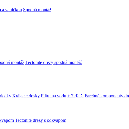
 a vaničkou
Spodná montáž
podná montáž
Tectonite drezy spodná montáž
triedky
Krájacie dosky
Filtre na vodu
+ 7 ďalší
Farebné komponenty dr
dkvapom
Tectonite drezy s odkvapom