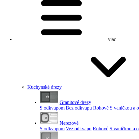
viac
Kuchynské drezy
Granitové drezy
S odkvapom
Bez odkvapu
Rohové
S vaničkou a
Nerezové
S odkvapom
Vez odkvapu
Rohové
S vaničkou a 