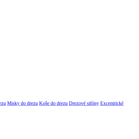
ezu
Misky do drezu
Koše do drezu
Drezové sifóny
Excentrické