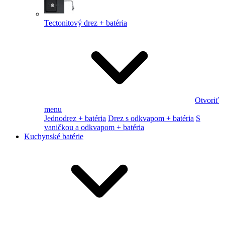
Tectonitový drez + batéria
Otvoriť
menu
Jednodrez + batéria
Drez s odkvapom + batéria
S
vaničkou a odkvapom + batéria
Kuchynské batérie