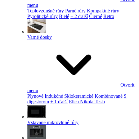
menu
Teplovzdušné rúry
Parné rúry
Kompaktné rúry
Pyrolitické rúry
Bielé
+ 2 ďalší
Čierné
Retro
Varné dosky
Otvoriť
menu
Plynové
Indukčné
Sklokeramické
Kombinované
S
digestorom
+ 1 ďalší
Elica Nikola Tesla
Vstavané mikrovlnné rúry