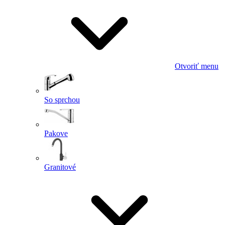
Otvoriť menu
So sprchou
Pakove
Granitové