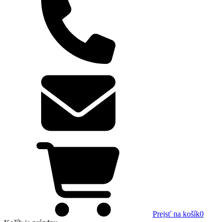
Prejsť na košík
0