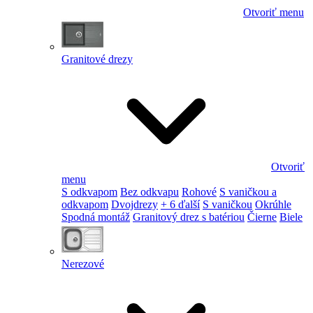
Otvoriť menu
Granitové drezy
Otvoriť
menu
S odkvapom
Bez odkvapu
Rohové
S vaničkou a
odkvapom
Dvojdrezy
+ 6 ďalší
S vaničkou
Okrúhle
Spodná montáž
Granitový drez s batériou
Čierne
Biele
Nerezové