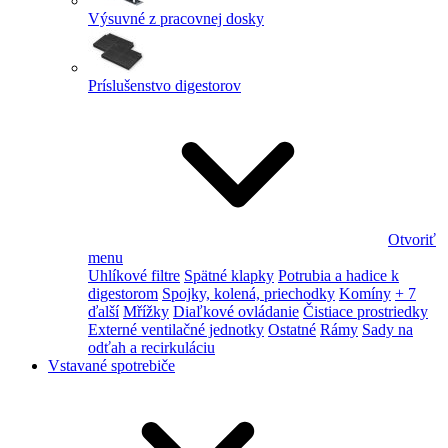
Výsuvné z pracovnej dosky
Príslušenstvo digestorov
Otvoriť
menu
Uhlíkové filtre
Spätné klapky
Potrubia a hadice k
digestorom
Spojky, kolená, priechodky
Komíny
+ 7
ďalší
Mřížky
Diaľkové ovládanie
Čistiace prostriedky
Externé ventilačné jednotky
Ostatné
Rámy
Sady na
odťah a recirkuláciu
Vstavané spotrebiče