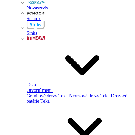
Novaservis
Schock
Sinks
Teka
Otvoriť menu
Granitové drezy Teka
Nerezové drezy Teka
Drezové
batérie Teka