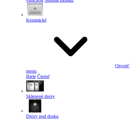
vaničkou
Spodná montáž
Keramické
Otvoriť
menu
Biele
Čierné
Sklenené drezy
Drezy pod dosku