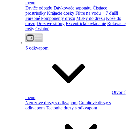
menu
Drviče odpadu
Dávkovače saponátu
Čistiace
prostriedky
Krájacie dosky
Filtre na vodu
+ 7 ďalší
Farebné komponenty drezu
Misky do drezu
Koše do
drezu
Drezové sifóny
Excentrické ovládanie
Rolovacie
rošty
Ostatné
S odkvapom
Otvoriť
menu
Nerezové drezy s odkvapom
Granitové dřezy s
odkvapom
Tectonite drezy s odkvapom