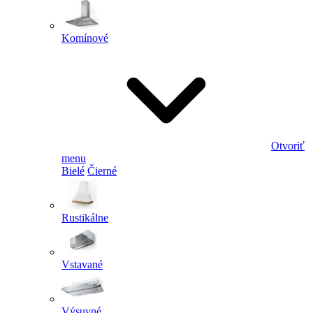
Komínové
Otvoriť
menu
Bielé
Čierné
Rustikálne
Vstavané
Výsuvné