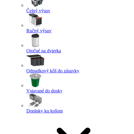
Čelný výsuv
Ručný výsuv
Otočné na dvierka
Odpadkový kôš do zásuvky
Vstavané do dosky
Doplnky ku košom