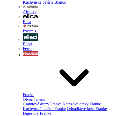
Kuchynské batérie Blanco
Airforce
Elica
Pyramis
Elleci
Ferro
Franke
Otvoriť menu
Granitové drezy Franke
Nerezové drezy Franke
Kuchynské batérie Franke
Odpadkové koše Franke
Digestory Franke