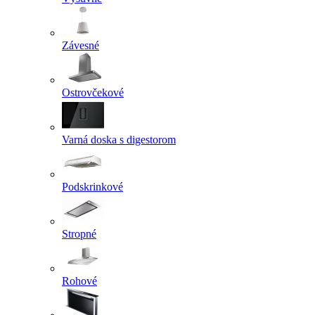
Závesné
Ostrovčekové
Varná doska s digestorom
Podskrinkové
Stropné
Rohové