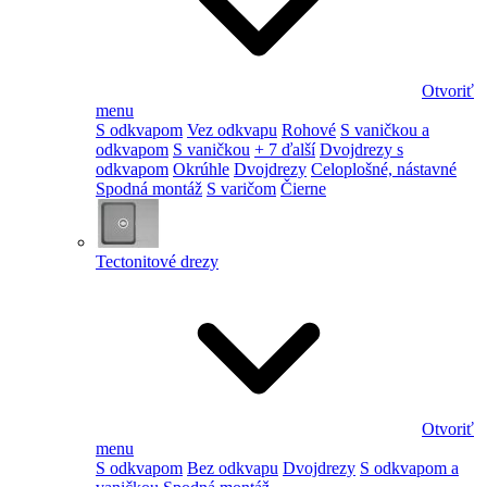
Otvoriť
menu
S odkvapom
Vez odkvapu
Rohové
S vaničkou a
odkvapom
S vaničkou
+ 7 ďalší
Dvojdrezy s
odkvapom
Okrúhle
Dvojdrezy
Celoplošné, nástavné
Spodná montáž
S varičom
Čierne
Tectonitové drezy
Otvoriť
menu
S odkvapom
Bez odkvapu
Dvojdrezy
S odkvapom a