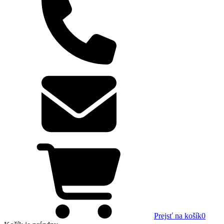
Prejsť na košík
0