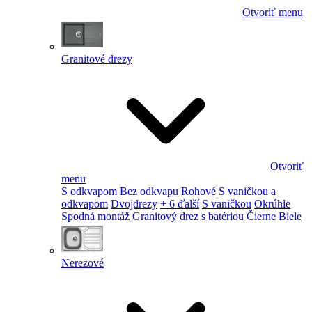
Otvoriť menu
Granitové drezy
Otvoriť
menu
S odkvapom
Bez odkvapu
Rohové
S vaničkou a
odkvapom
Dvojdrezy
+ 6 ďalší
S vaničkou
Okrúhle
Spodná montáž
Granitový drez s batériou
Čierne
Biele
Nerezové