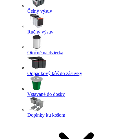
Čelný výsuv
Ručný výsuv
Otočné na dvierka
Odpadkový kôš do zásuvky
Vstavané do dosky
Doplnky ku košom