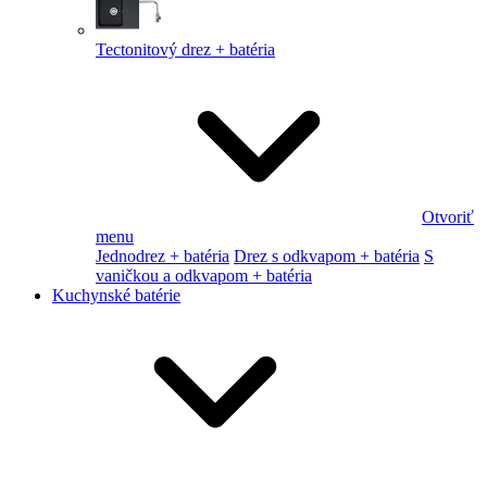
Tectonitový drez + batéria
Otvoriť
menu
Jednodrez + batéria
Drez s odkvapom + batéria
S
vaničkou a odkvapom + batéria
Kuchynské batérie