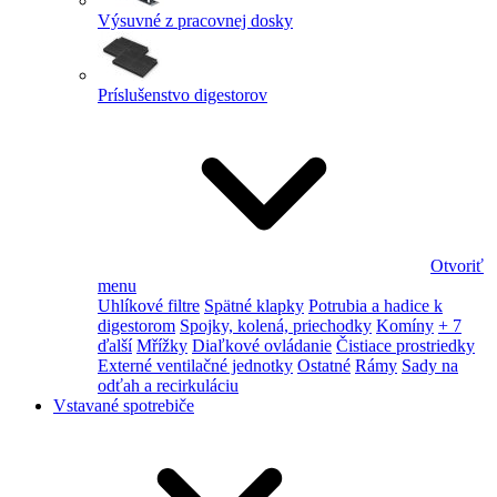
Výsuvné z pracovnej dosky
Príslušenstvo digestorov
Otvoriť
menu
Uhlíkové filtre
Spätné klapky
Potrubia a hadice k
digestorom
Spojky, kolená, priechodky
Komíny
+ 7
ďalší
Mřížky
Diaľkové ovládanie
Čistiace prostriedky
Externé ventilačné jednotky
Ostatné
Rámy
Sady na
odťah a recirkuláciu
Vstavané spotrebiče