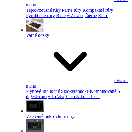
menu
Teplovzdušné rúry
Parné rúry
Kompaktné rúry
Pyrolitické rúry
Bielé
+ 2 ďalší
Čierné
Retro
Varné dosky
Otvoriť
menu
Plynové
Indukčné
Sklokeramické
Kombinované
S
digestorom
+ 1 ďalší
Elica Nikola Tesla
Vstavané mikrovlnné rúry