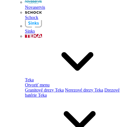
Novaservis
Schock
Sinks
Teka
Otvoriť menu
Granitové drezy Teka
Nerezové drezy Teka
Drezové
batérie Teka