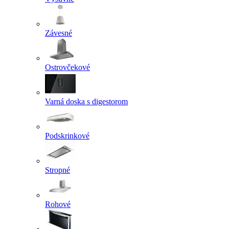
Závesné
Ostrovčekové
Varná doska s digestorom
Podskrinkové
Stropné
Rohové