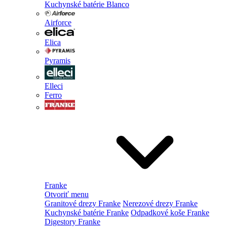
Kuchynské batérie Blanco
Airforce
Elica
Pyramis
Elleci
Ferro
Franke
Otvoriť menu
Granitové drezy Franke
Nerezové drezy Franke
Kuchynské batérie Franke
Odpadkové koše Franke
Digestory Franke