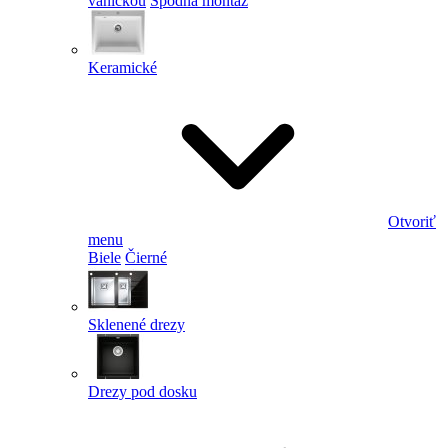
vaničkou
Spodná montáž
Keramické
Otvoriť
menu
Biele
Čierné
Sklenené drezy
Drezy pod dosku