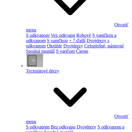
Otvoriť
menu
S odkvapom
Vez odkvapu
Rohové
S vaničkou a
odkvapom
S vaničkou
+ 7 ďalší
Dvojdrezy s
odkvapom
Okrúhle
Dvojdrezy
Celoplošné, nástavné
Spodná montáž
S varičom
Čierne
Tectonitové drezy
Otvoriť
menu
S odkvapom
Bez odkvapu
Dvojdrezy
S odkvapom a