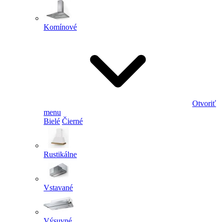
Komínové
Otvoriť
menu
Bielé
Čierné
Rustikálne
Vstavané
Výsuvné