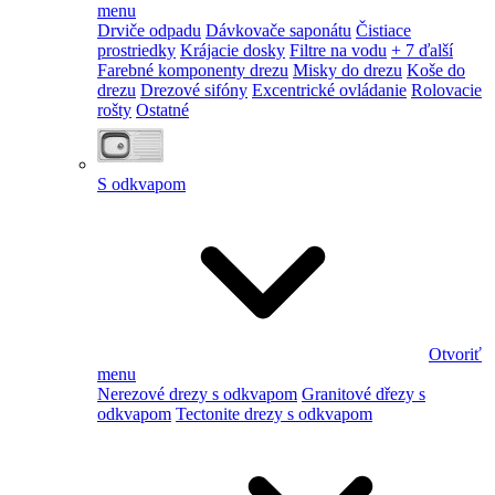
menu
Drviče odpadu
Dávkovače saponátu
Čistiace
prostriedky
Krájacie dosky
Filtre na vodu
+ 7 ďalší
Farebné komponenty drezu
Misky do drezu
Koše do
drezu
Drezové sifóny
Excentrické ovládanie
Rolovacie
rošty
Ostatné
S odkvapom
Otvoriť
menu
Nerezové drezy s odkvapom
Granitové dřezy s
odkvapom
Tectonite drezy s odkvapom