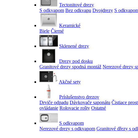
Tectonitové drezy
S odkvapom
Bez odkvapu
Dvojdrezy
S odkvapom
Keramické
Biele
Čierné
Sklenené drezy
Drezy pod dosku
Granitové drezy spodná montáž
Nerezové drezy s
Akčné sety
Príslušenstvo drezov
Drviče odpadu
Dávkovače saponátu
Čistiace pros
ovládanie
Rolovacie rošty
Ostatné
S odkvapom
Nerezové drezy s odkvapom
Granitové dřezy s o