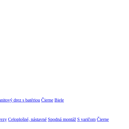
nitový drez s batériou
Čierne
Biele
rezy
Celoplošné, nástavné
Spodná montáž
S varičom
Čierne