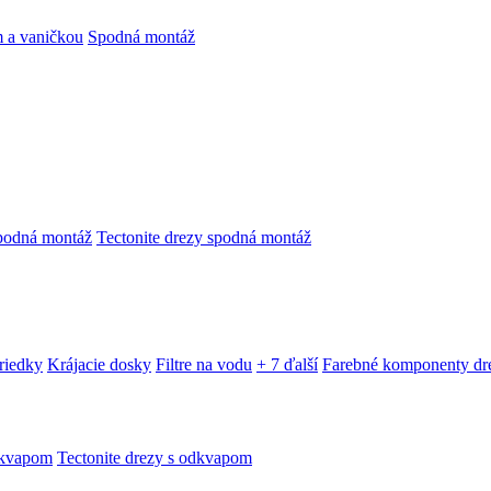
 a vaničkou
Spodná montáž
podná montáž
Tectonite drezy spodná montáž
triedky
Krájacie dosky
Filtre na vodu
+ 7 ďalší
Farebné komponenty dr
dkvapom
Tectonite drezy s odkvapom