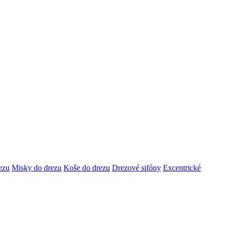
ezu
Misky do drezu
Koše do drezu
Drezové sifóny
Excentrické