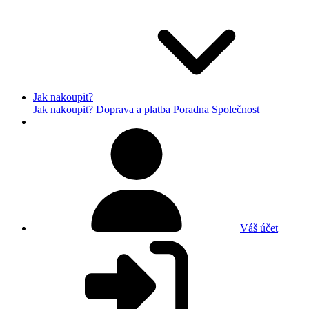
Jak nakoupit?
Jak nakoupit?
Doprava a platba
Poradna
Společnost
Váš účet