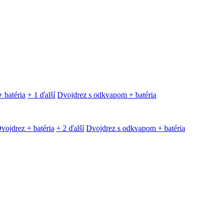
 batéria
+ 1 ďalší
Dvojdrez s odkvapom + batéria
vojdrez + batéria
+ 2 ďalší
Dvojdrez s odkvapom + batéria