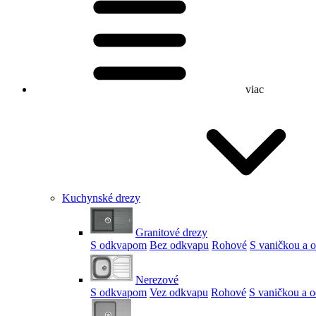
viac
Kuchynské drezy
Granitové drezy
S odkvapom
Bez odkvapu
Rohové
S vaničkou a
Nerezové
S odkvapom
Vez odkvapu
Rohové
S vaničkou a 