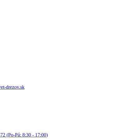
et-drezov.sk
72 (Po-Pá: 8:30 - 17:00)