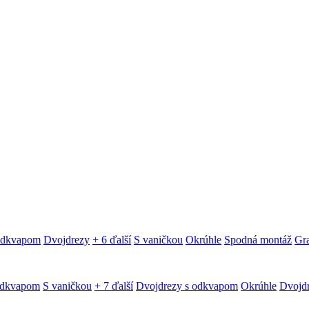
 odkvapom
Dvojdrezy
+ 6 ďalší
S vaničkou
Okrúhle
Spodná montáž
Gra
odkvapom
S vaničkou
+ 7 ďalší
Dvojdrezy s odkvapom
Okrúhle
Dvojd