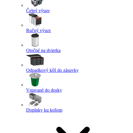
Čelný výsuv
Ručný výsuv
Otočné na dvierka
Odpadkový kôš do zásuvky
Vstavané do dosky
Doplnky ku košom