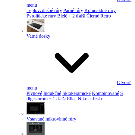
menu
Teplovzdušné rúry
Parné rúry
Kompaktné rúry
Pyrolitické rúry
Bielé
+ 2 ďalší
Čierné
Retro
Varné dosky
Otvoriť
menu
Plynové
Indukčné
Sklokeramické
Kombinované
S
digestorom
+ 1 ďalší
Elica Nikola Tesla
Vstavané mikrovlnné rúry