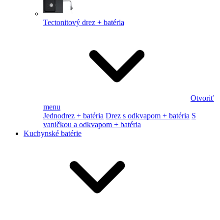
Tectonitový drez + batéria
Otvoriť
menu
Jednodrez + batéria
Drez s odkvapom + batéria
S
vaničkou a odkvapom + batéria
Kuchynské batérie