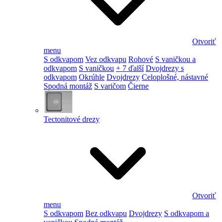
Otvoriť
menu
S odkvapom
Vez odkvapu
Rohové
S vaničkou a
odkvapom
S vaničkou
+ 7 ďalší
Dvojdrezy s
odkvapom
Okrúhle
Dvojdrezy
Celoplošné, nástavné
Spodná montáž
S varičom
Čierne
Tectonitové drezy
Otvoriť
menu
S odkvapom
Bez odkvapu
Dvojdrezy
S odkvapom a