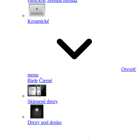
vaničkou
Spodná montáž
Keramické
Otvoriť
menu
Biele
Čierné
Sklenené drezy
Drezy pod dosku