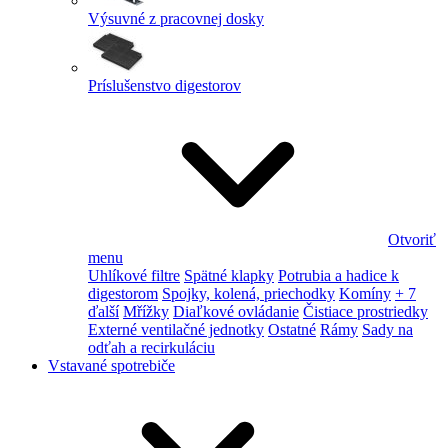
Výsuvné z pracovnej dosky
Príslušenstvo digestorov
Otvoriť
menu
Uhlíkové filtre
Spätné klapky
Potrubia a hadice k
digestorom
Spojky, kolená, priechodky
Komíny
+ 7
ďalší
Mřížky
Diaľkové ovládanie
Čistiace prostriedky
Externé ventilačné jednotky
Ostatné
Rámy
Sady na
odťah a recirkuláciu
Vstavané spotrebiče