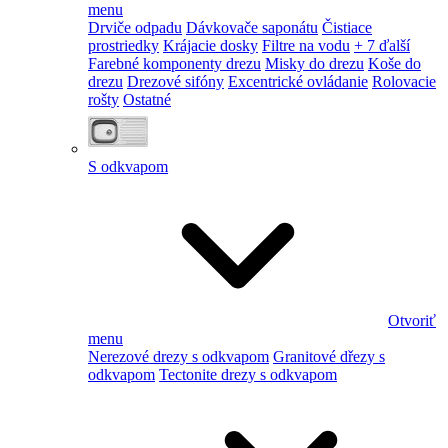
menu
Drviče odpadu
Dávkovače saponátu
Čistiace
prostriedky
Krájacie dosky
Filtre na vodu
+ 7 ďalší
Farebné komponenty drezu
Misky do drezu
Koše do
drezu
Drezové sifóny
Excentrické ovládanie
Rolovacie
rošty
Ostatné
S odkvapom
Otvoriť
menu
Nerezové drezy s odkvapom
Granitové dřezy s
odkvapom
Tectonite drezy s odkvapom