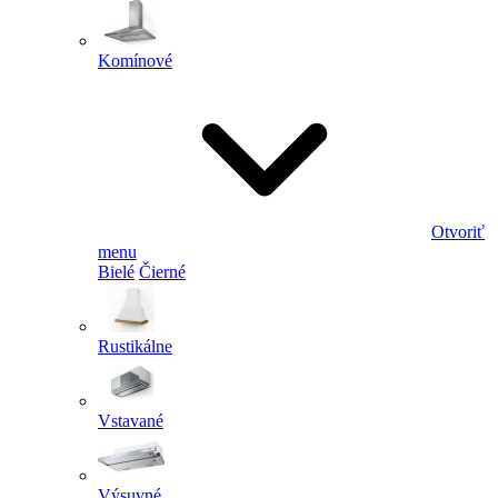
Komínové
Otvoriť
menu
Bielé
Čierné
Rustikálne
Vstavané
Výsuvné