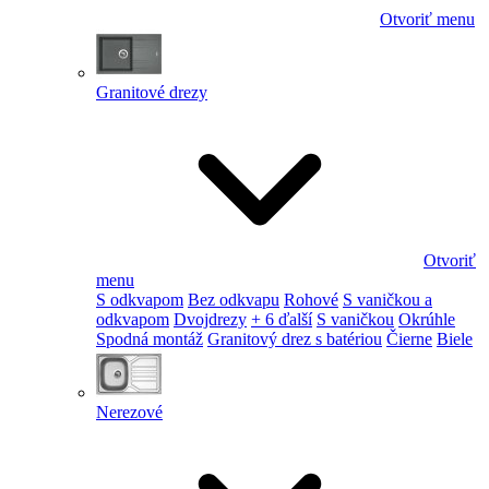
Otvoriť menu
Granitové drezy
Otvoriť
menu
S odkvapom
Bez odkvapu
Rohové
S vaničkou a
odkvapom
Dvojdrezy
+ 6 ďalší
S vaničkou
Okrúhle
Spodná montáž
Granitový drez s batériou
Čierne
Biele
Nerezové