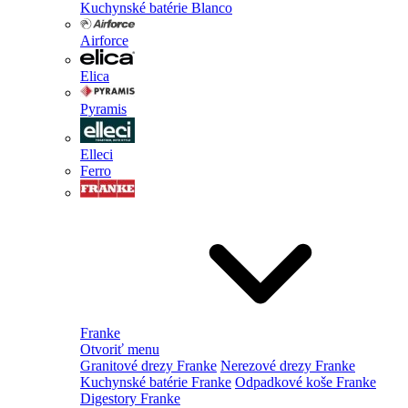
Kuchynské batérie Blanco
Airforce
Elica
Pyramis
Elleci
Ferro
Franke
Otvoriť menu
Granitové drezy Franke
Nerezové drezy Franke
Kuchynské batérie Franke
Odpadkové koše Franke
Digestory Franke