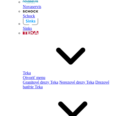
Novaservis
Schock
Sinks
Teka
Otvoriť menu
Granitové drezy Teka
Nerezové drezy Teka
Drezové
batérie Teka