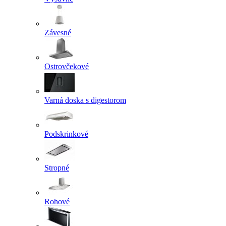
Závesné
Ostrovčekové
Varná doska s digestorom
Podskrinkové
Stropné
Rohové