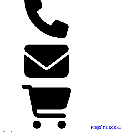
Prejsť na košík
0