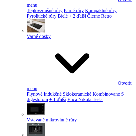
menu
Teplovzdušné rúry
Parné rúry
Kompaktné rúry
Pyrolitické rúry
Bielé
+ 2 ďalší
Čierné
Retro
Varné dosky
Otvoriť
menu
Plynové
Indukčné
Sklokeramické
Kombinované
S
digestorom
+ 1 ďalší
Elica Nikola Tesla
Vstavané mikrovlnné rúry