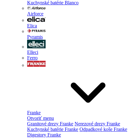
Kuchynské batérie Blanco
Airforce
Elica
Pyramis
Elleci
Ferro
Franke
Otvoriť menu
Granitové drezy Franke
Nerezové drezy Franke
Kuchynské batérie Franke
Odpadkové koše Franke
Digestory Franke