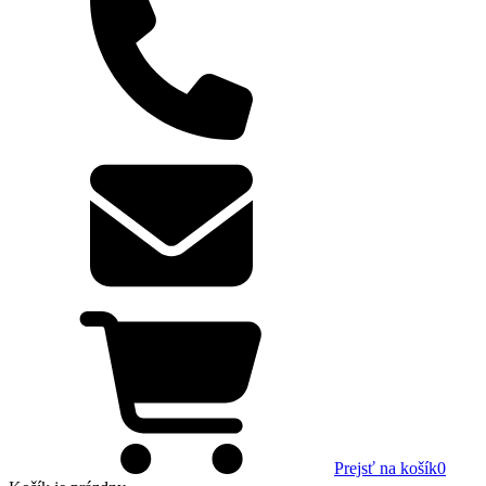
Prejsť na košík
0