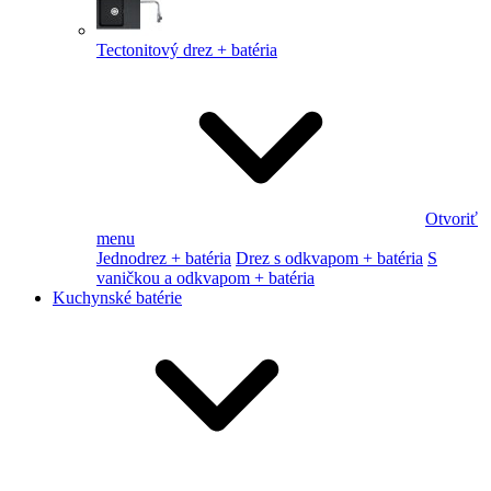
Tectonitový drez + batéria
Otvoriť
menu
Jednodrez + batéria
Drez s odkvapom + batéria
S
vaničkou a odkvapom + batéria
Kuchynské batérie