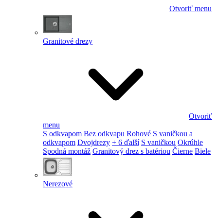
Otvoriť menu
Granitové drezy
Otvoriť
menu
S odkvapom
Bez odkvapu
Rohové
S vaničkou a
odkvapom
Dvojdrezy
+ 6 ďalší
S vaničkou
Okrúhle
Spodná montáž
Granitový drez s batériou
Čierne
Biele
Nerezové