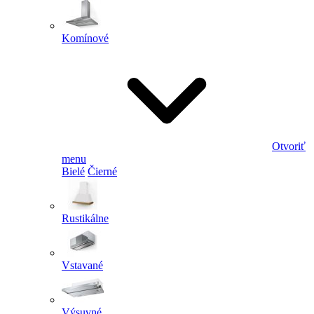
Komínové
Otvoriť
menu
Bielé
Čierné
Rustikálne
Vstavané
Výsuvné