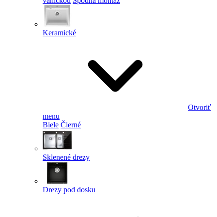
vaničkou
Spodná montáž
Keramické
Otvoriť
menu
Biele
Čierné
Sklenené drezy
Drezy pod dosku