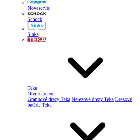
Novaservis
Schock
Sinks
Teka
Otvoriť menu
Granitové drezy Teka
Nerezové drezy Teka
Drezové
batérie Teka