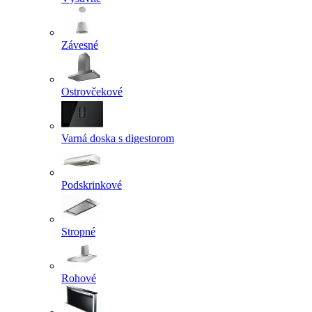
Závesné
Ostrovčekové
Varná doska s digestorom
Podskrinkové
Stropné
Rohové