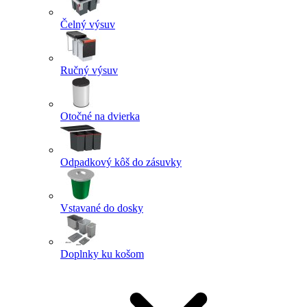
Čelný výsuv
Ručný výsuv
Otočné na dvierka
Odpadkový kôš do zásuvky
Vstavané do dosky
Doplnky ku košom