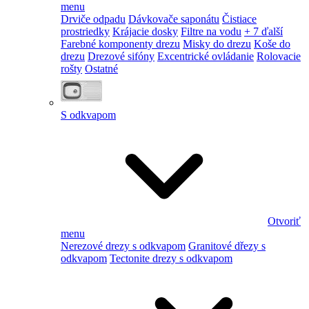
menu
Drviče odpadu
Dávkovače saponátu
Čistiace
prostriedky
Krájacie dosky
Filtre na vodu
+ 7 ďalší
Farebné komponenty drezu
Misky do drezu
Koše do
drezu
Drezové sifóny
Excentrické ovládanie
Rolovacie
rošty
Ostatné
S odkvapom
Otvoriť
menu
Nerezové drezy s odkvapom
Granitové dřezy s
odkvapom
Tectonite drezy s odkvapom