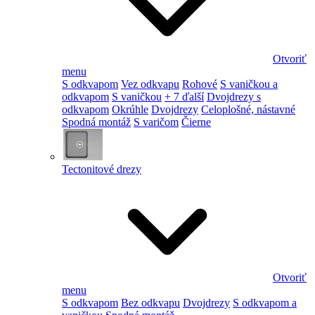
Otvoriť
menu
S odkvapom
Vez odkvapu
Rohové
S vaničkou a
odkvapom
S vaničkou
+ 7 ďalší
Dvojdrezy s
odkvapom
Okrúhle
Dvojdrezy
Celoplošné, nástavné
Spodná montáž
S varičom
Čierne
Tectonitové drezy
Otvoriť
menu
S odkvapom
Bez odkvapu
Dvojdrezy
S odkvapom a