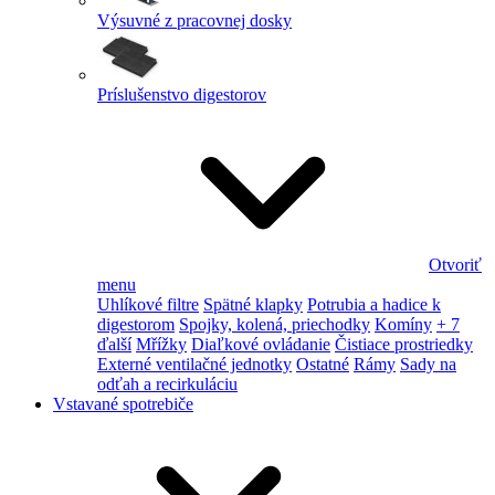
Výsuvné z pracovnej dosky
Príslušenstvo digestorov
Otvoriť
menu
Uhlíkové filtre
Spätné klapky
Potrubia a hadice k
digestorom
Spojky, kolená, priechodky
Komíny
+ 7
ďalší
Mřížky
Diaľkové ovládanie
Čistiace prostriedky
Externé ventilačné jednotky
Ostatné
Rámy
Sady na
odťah a recirkuláciu
Vstavané spotrebiče