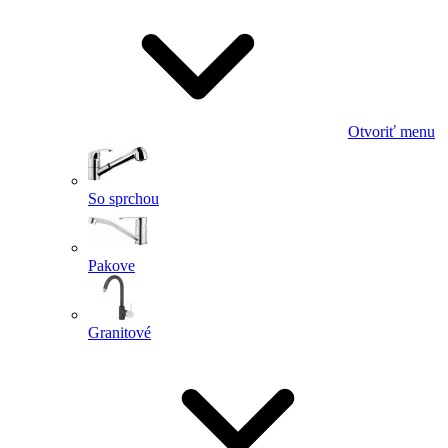
Otvoriť menu
So sprchou
Pakove
Granitové