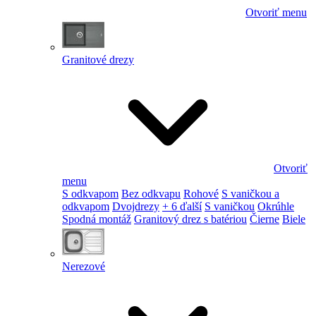
Otvoriť menu
Granitové drezy
Otvoriť
menu
S odkvapom
Bez odkvapu
Rohové
S vaničkou a
odkvapom
Dvojdrezy
+ 6 ďalší
S vaničkou
Okrúhle
Spodná montáž
Granitový drez s batériou
Čierne
Biele
Nerezové