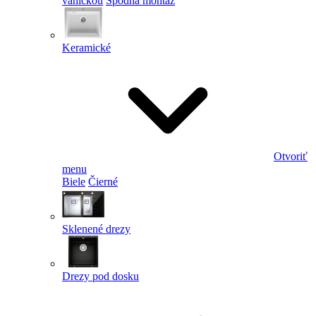
vaničkou
Spodná montáž
Keramické
Otvoriť
menu
Biele
Čierné
Sklenené drezy
Drezy pod dosku