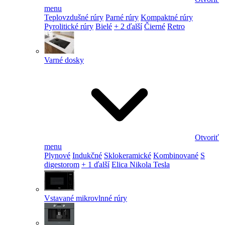
menu
Teplovzdušné rúry
Parné rúry
Kompaktné rúry
Pyrolitické rúry
Bielé
+ 2 ďalší
Čierné
Retro
Varné dosky
Otvoriť
menu
Plynové
Indukčné
Sklokeramické
Kombinované
S
digestorom
+ 1 ďalší
Elica Nikola Tesla
Vstavané mikrovlnné rúry