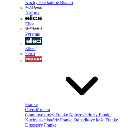
Kuchynské batérie Blanco
Airforce
Elica
Pyramis
Elleci
Ferro
Franke
Otvoriť menu
Granitové drezy Franke
Nerezové drezy Franke
Kuchynské batérie Franke
Odpadkové koše Franke
Digestory Franke