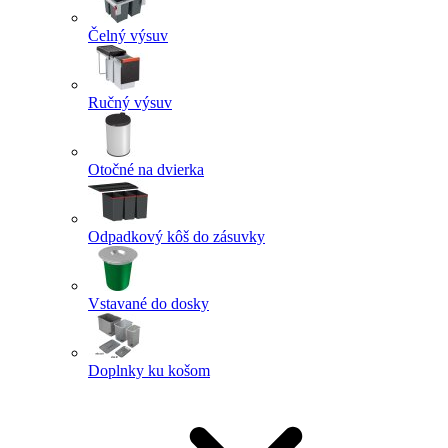
Čelný výsuv
Ručný výsuv
Otočné na dvierka
Odpadkový kôš do zásuvky
Vstavané do dosky
Doplnky ku košom