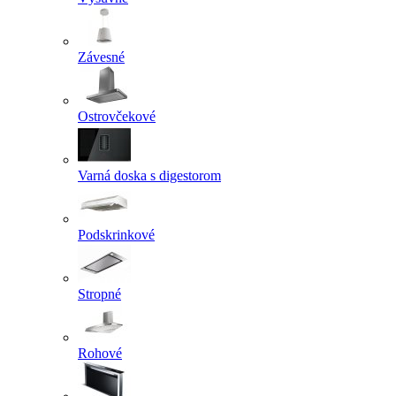
Závesné
Ostrovčekové
Varná doska s digestorom
Podskrinkové
Stropné
Rohové