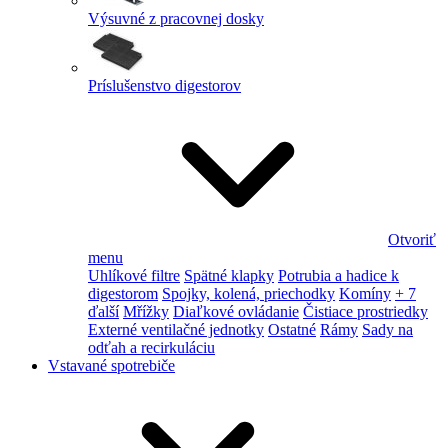
Výsuvné z pracovnej dosky
Príslušenstvo digestorov
Otvoriť
menu
Uhlíkové filtre
Spätné klapky
Potrubia a hadice k
digestorom
Spojky, kolená, priechodky
Komíny
+ 7
ďalší
Mřížky
Diaľkové ovládanie
Čistiace prostriedky
Externé ventilačné jednotky
Ostatné
Rámy
Sady na
odťah a recirkuláciu
Vstavané spotrebiče