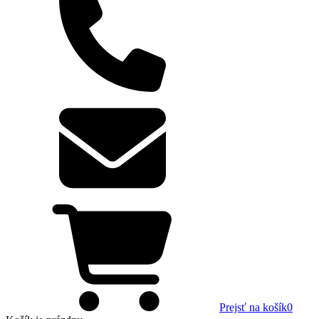
Prejsť na košík
0