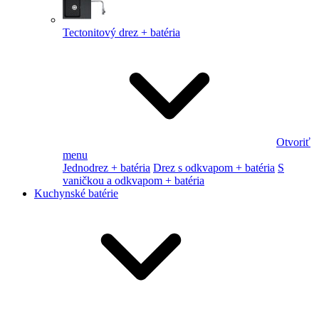
Tectonitový drez + batéria
Otvoriť
menu
Jednodrez + batéria
Drez s odkvapom + batéria
S
vaničkou a odkvapom + batéria
Kuchynské batérie