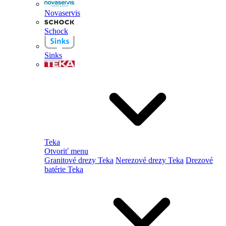
Novaservis
Schock
Sinks
Teka
Otvoriť menu
Granitové drezy Teka
Nerezové drezy Teka
Drezové
batérie Teka