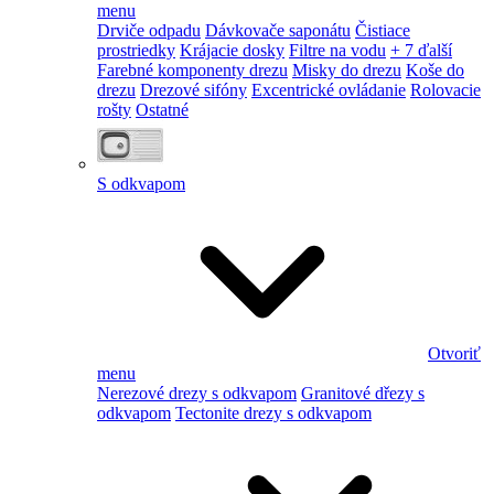
menu
Drviče odpadu
Dávkovače saponátu
Čistiace
prostriedky
Krájacie dosky
Filtre na vodu
+ 7 ďalší
Farebné komponenty drezu
Misky do drezu
Koše do
drezu
Drezové sifóny
Excentrické ovládanie
Rolovacie
rošty
Ostatné
S odkvapom
Otvoriť
menu
Nerezové drezy s odkvapom
Granitové dřezy s
odkvapom
Tectonite drezy s odkvapom