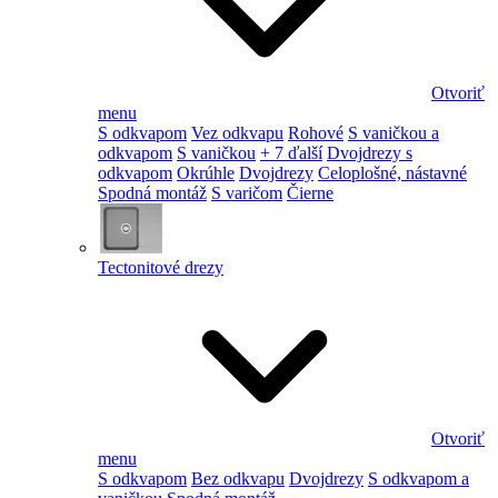
Otvoriť
menu
S odkvapom
Vez odkvapu
Rohové
S vaničkou a
odkvapom
S vaničkou
+ 7 ďalší
Dvojdrezy s
odkvapom
Okrúhle
Dvojdrezy
Celoplošné, nástavné
Spodná montáž
S varičom
Čierne
Tectonitové drezy
Otvoriť
menu
S odkvapom
Bez odkvapu
Dvojdrezy
S odkvapom a