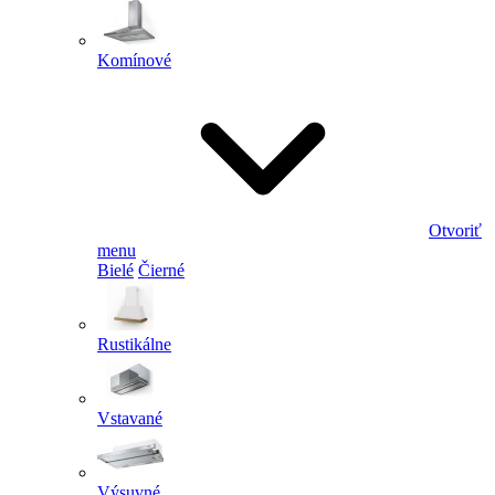
Komínové
Otvoriť
menu
Bielé
Čierné
Rustikálne
Vstavané
Výsuvné