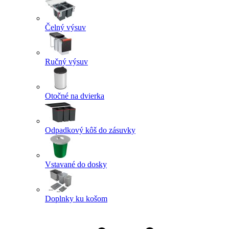
Čelný výsuv
Ručný výsuv
Otočné na dvierka
Odpadkový kôš do zásuvky
Vstavané do dosky
Doplnky ku košom