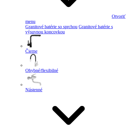
Otvoriť
menu
Granitové batérie so sprchou
Granitové batérie s
výsuvnou koncovkou
Čierne
Ohybné/flexibilné
Nástenné