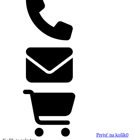
Prejsť na košík
0