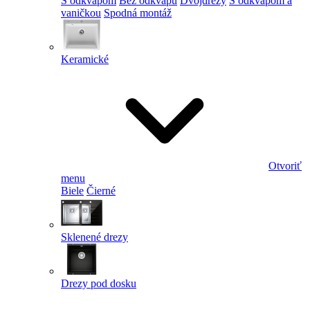
S odkvapom
Bez odkvapu
Dvojdrezy
S odkvapom a
vaničkou
Spodná montáž
Keramické
Otvoriť
menu
Biele
Čierné
Sklenené drezy
Drezy pod dosku