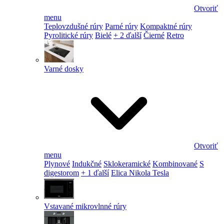
Otvoriť
menu
Teplovzdušné rúry
Parné rúry
Kompaktné rúry
Pyrolitické rúry
Bielé
+ 2 ďalší
Čierné
Retro
Varné dosky
Otvoriť
menu
Plynové
Indukčné
Sklokeramické
Kombinované
S
digestorom
+ 1 ďalší
Elica Nikola Tesla
Vstavané mikrovlnné rúry