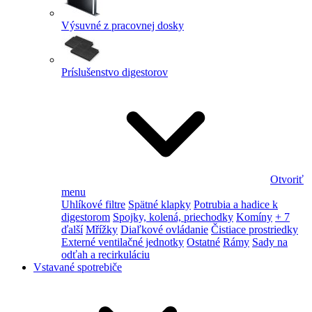
Výsuvné z pracovnej dosky
Príslušenstvo digestorov
Otvoriť
menu
Uhlíkové filtre
Spätné klapky
Potrubia a hadice k
digestorom
Spojky, kolená, priechodky
Komíny
+ 7
ďalší
Mřížky
Diaľkové ovládanie
Čistiace prostriedky
Externé ventilačné jednotky
Ostatné
Rámy
Sady na
odťah a recirkuláciu
Vstavané spotrebiče