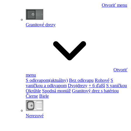
Otvoriť menu
Granitové drezy
Otvoriť
menu
S odkvapom
(aktuálny)
Bez odkvapu
Rohové
S
vaničkou a odkvapom
Dvojdrezy
+ 6 ďalší
S vaničkou
Okrúhle
Spodná montáž
Granitový drez s batériou
Čierne
Biele
Nerezové