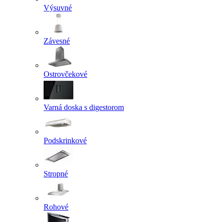
Výsuvné
Závesné
Ostrovčekové
Varná doska s digestorom
Podskrinkové
Stropné
Rohové