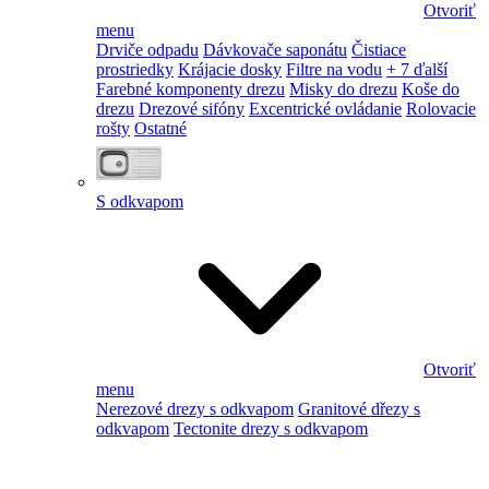
Otvoriť
menu
Drviče odpadu
Dávkovače saponátu
Čistiace
prostriedky
Krájacie dosky
Filtre na vodu
+ 7 ďalší
Farebné komponenty drezu
Misky do drezu
Koše do
drezu
Drezové sifóny
Excentrické ovládanie
Rolovacie
rošty
Ostatné
S odkvapom
Otvoriť
menu
Nerezové drezy s odkvapom
Granitové dřezy s
odkvapom
Tectonite drezy s odkvapom