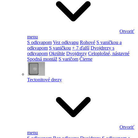
Otvoriť
menu
S odkvapom
Vez odkvapu
Rohové
S vaničkou a
odkvapom
S vaničkou
+ 7 ďalší
Dvojdrezy s
odkvapom
Okrúhle
Dvojdrezy
Celoplošné, nástavné
Spodná montáž
S varičom
Čierne
Tectonitové drezy
Otvoriť
menu