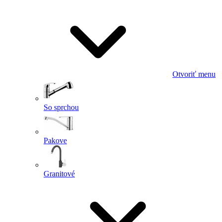
Otvoriť menu
So sprchou
Pakove
Granitové