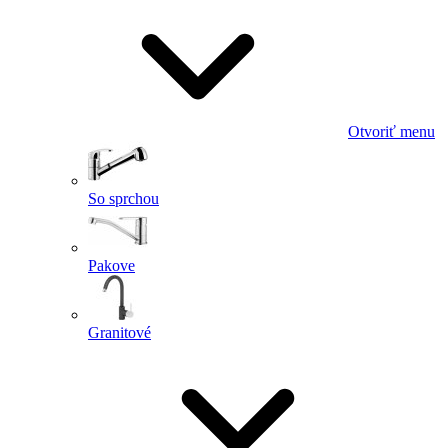
Otvoriť menu
So sprchou
Pakove
Granitové