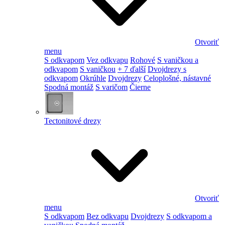
Otvoriť
menu
S odkvapom
Vez odkvapu
Rohové
S vaničkou a
odkvapom
S vaničkou
+ 7 ďalší
Dvojdrezy s
odkvapom
Okrúhle
Dvojdrezy
Celoplošné, nástavné
Spodná montáž
S varičom
Čierne
Tectonitové drezy
Otvoriť
menu
S odkvapom
Bez odkvapu
Dvojdrezy
S odkvapom a