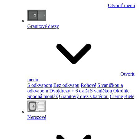
Otvoriť menu
Granitové drezy
Otvoriť
menu
S odkvapom
Bez odkvapu
Rohové
S vaničkou a
odkvapom
Dvojdrezy
+ 6 ďalší
S vaničkou
Okrúhle
Spodná montáž
Granitový drez s batériou
Čierne
Biele
Nerezové