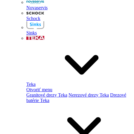
Novaservis
Schock
Sinks
Teka
Otvoriť menu
Granitové drezy Teka
Nerezové drezy Teka
Drezové
batérie Teka