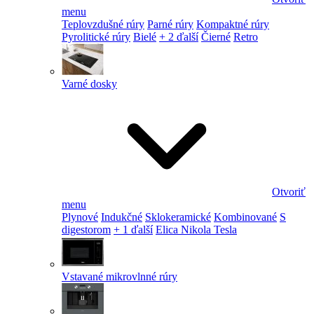
menu
Teplovzdušné rúry
Parné rúry
Kompaktné rúry
Pyrolitické rúry
Bielé
+ 2 ďalší
Čierné
Retro
Varné dosky
Otvoriť
menu
Plynové
Indukčné
Sklokeramické
Kombinované
S
digestorom
+ 1 ďalší
Elica Nikola Tesla
Vstavané mikrovlnné rúry