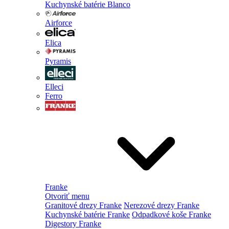
Kuchynské batérie Blanco
Airforce
Elica
Pyramis
Elleci
Ferro
Franke
Otvoriť menu
Granitové drezy Franke
Nerezové drezy Franke
Kuchynské batérie Franke
Odpadkové koše Franke
Digestory Franke