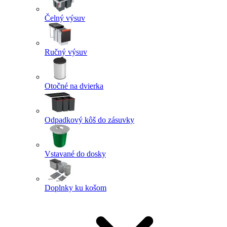
Čelný výsuv
Ručný výsuv
Otočné na dvierka
Odpadkový kôš do zásuvky
Vstavané do dosky
Doplnky ku košom