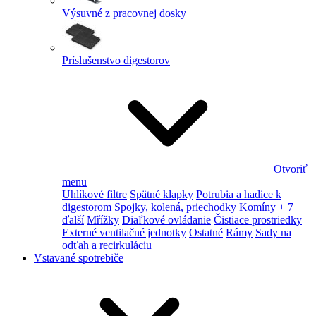
Výsuvné z pracovnej dosky
Príslušenstvo digestorov
Otvoriť
menu
Uhlíkové filtre
Spätné klapky
Potrubia a hadice k
digestorom
Spojky, kolená, priechodky
Komíny
+ 7
ďalší
Mřížky
Diaľkové ovládanie
Čistiace prostriedky
Externé ventilačné jednotky
Ostatné
Rámy
Sady na
odťah a recirkuláciu
Vstavané spotrebiče