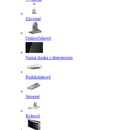
Závesné
Ostrovčekové
Varná doska s digestorom
Podskrinkové
Stropné
Rohové