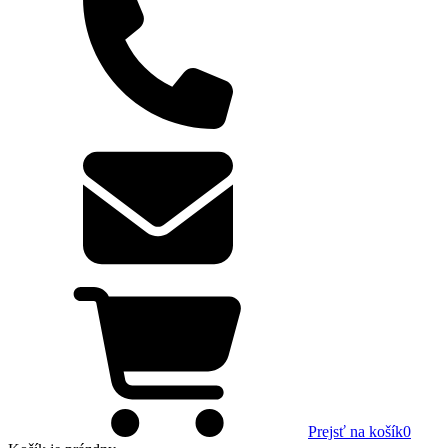
Prejsť na košík
0