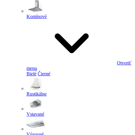
Komínové
Otvoriť
menu
Bielé
Čierné
Rustikálne
Vstavané
Výsuvné