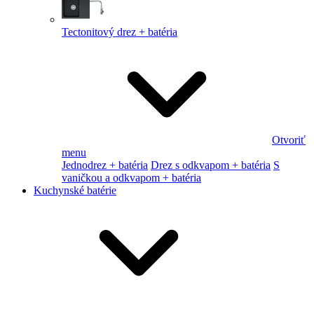
Tectonitový drez + batéria
Otvoriť
menu
Jednodrez + batéria
Drez s odkvapom + batéria
S
vaničkou a odkvapom + batéria
Kuchynské batérie