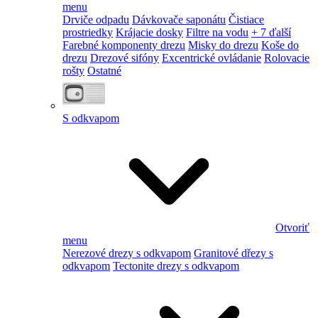
menu
Drviče odpadu
Dávkovače saponátu
Čistiace
prostriedky
Krájacie dosky
Filtre na vodu
+ 7 ďalší
Farebné komponenty drezu
Misky do drezu
Koše do
drezu
Drezové sifóny
Excentrické ovládanie
Rolovacie
rošty
Ostatné
S odkvapom
Otvoriť
menu
Nerezové drezy s odkvapom
Granitové dřezy s
odkvapom
Tectonite drezy s odkvapom