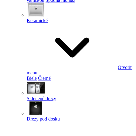
vaničkou
Spodná montáž
Keramické
Otvoriť
menu
Biele
Čierné
Sklenené drezy
Drezy pod dosku