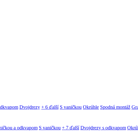
 odkvapom
Dvojdrezy
+ 6 ďalší
S vaničkou
Okrúhle
Spodná montáž
Gra
ničkou a odkvapom
S vaničkou
+ 7 ďalší
Dvojdrezy s odkvapom
Okrú