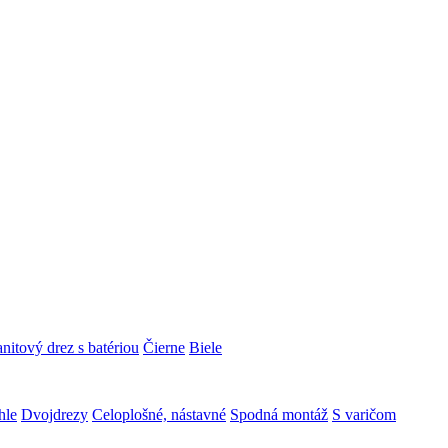
nitový drez s batériou
Čierne
Biele
hle
Dvojdrezy
Celoplošné, nástavné
Spodná montáž
S varičom