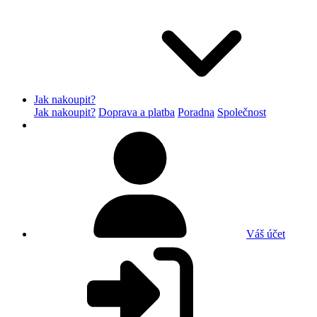
Jak nakoupit?
Jak nakoupit?
Doprava a platba
Poradna
Společnost
Váš účet