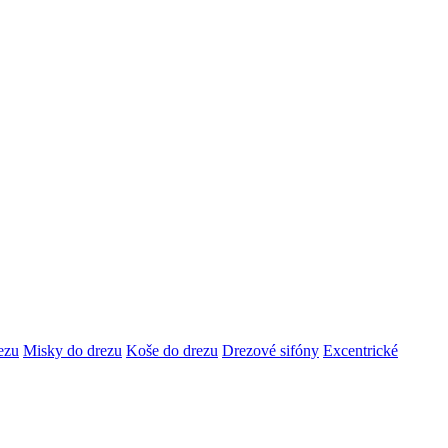
ezu
Misky do drezu
Koše do drezu
Drezové sifóny
Excentrické