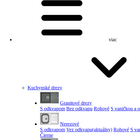
viac
Kuchynské drezy
Granitové drezy
S odkvapom
Bez odkvapu
Rohové
S vaničkou a
Nerezové
S odkvapom
Vez odkvapu
(aktuálny)
Rohové
S va
Čierne