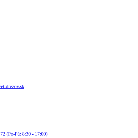
et-drezov.sk
72 (Po-Pá: 8:30 - 17:00)