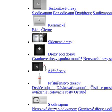
Tectonitové drezy
S odkvapom
Bez odkvapu
Dvojdrezy
S odkvapom
Keramické
Biele
Čierné
Sklenené drezy
Drezy pod dosku
Granitové drezy spodná montáž
Nerezové drezy s
Akčné sety
Príslušenstvo drezov
Drviče odpadu
Dávkovače saponátu
Čistiace pros
ovládanie
Rolovacie rošty
Ostatné
S odkvapom
Nerezové drezy s odkvapom
Granitové dřezy s o