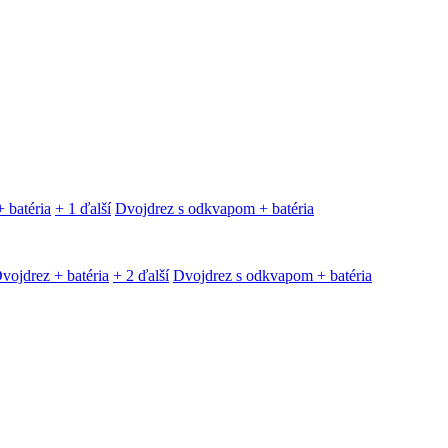
 batéria
+ 1 ďalší
Dvojdrez s odkvapom + batéria
vojdrez + batéria
+ 2 ďalší
Dvojdrez s odkvapom + batéria