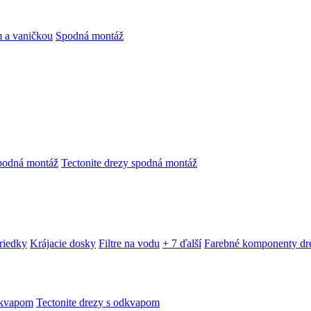
 a vaničkou
Spodná montáž
podná montáž
Tectonite drezy spodná montáž
triedky
Krájacie dosky
Filtre na vodu
+ 7 ďalší
Farebné komponenty dr
dkvapom
Tectonite drezy s odkvapom