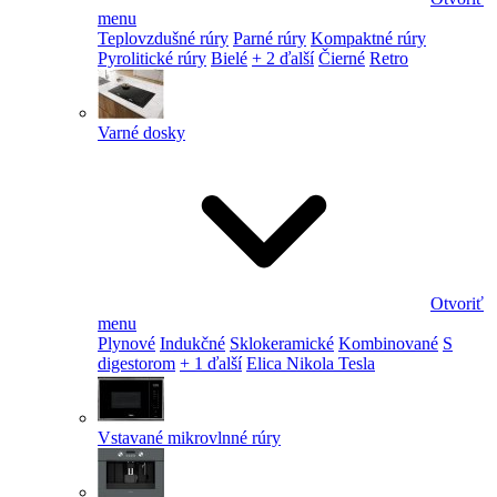
menu
Teplovzdušné rúry
Parné rúry
Kompaktné rúry
Pyrolitické rúry
Bielé
+ 2 ďalší
Čierné
Retro
Varné dosky
Otvoriť
menu
Plynové
Indukčné
Sklokeramické
Kombinované
S
digestorom
+ 1 ďalší
Elica Nikola Tesla
Vstavané mikrovlnné rúry