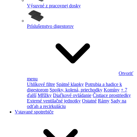
Výsuvné z pracovnej dosky
Príslušenstvo digestorov
Otvoriť
menu
Uhlíkové filtre
Spätné klapky
Potrubia a hadice k
digestorom
Spojky, kolená, priechodky
Komíny
+ 7
ďalší
Mřížky
Diaľkové ovládanie
Čistiace prostriedky
Externé ventilačné jednotky
Ostatné
Rámy
Sady na
odťah a recirkuláciu
Vstavané spotrebiče