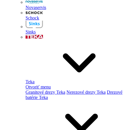
Novaservis
Schock
Sinks
Teka
Otvoriť menu
Granitové drezy Teka
Nerezové drezy Teka
Drezové
batérie Teka