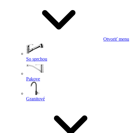
Otvoriť menu
So sprchou
Pakove
Granitové