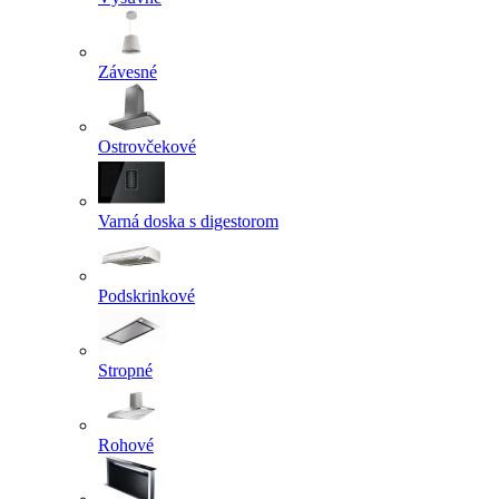
Závesné
Ostrovčekové
Varná doska s digestorom
Podskrinkové
Stropné
Rohové