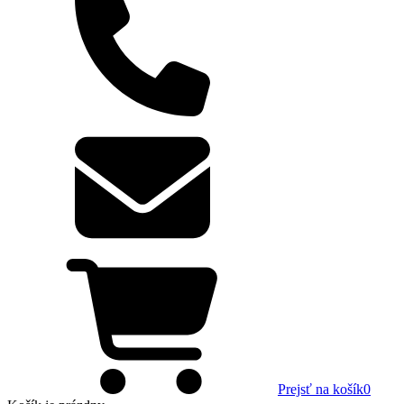
Prejsť na košík
0