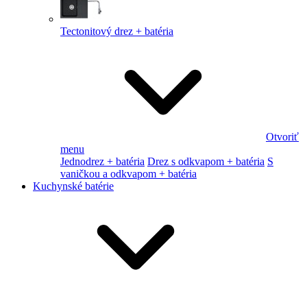
Tectonitový drez + batéria
Otvoriť
menu
Jednodrez + batéria
Drez s odkvapom + batéria
S
vaničkou a odkvapom + batéria
Kuchynské batérie