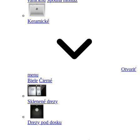
vaničkou
Spodná montáž
Keramické
Otvoriť
menu
Biele
Čierné
Sklenené drezy
Drezy pod dosku