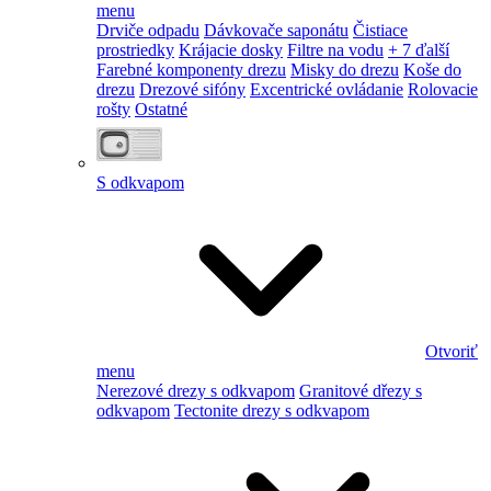
menu
Drviče odpadu
Dávkovače saponátu
Čistiace
prostriedky
Krájacie dosky
Filtre na vodu
+ 7 ďalší
Farebné komponenty drezu
Misky do drezu
Koše do
drezu
Drezové sifóny
Excentrické ovládanie
Rolovacie
rošty
Ostatné
S odkvapom
Otvoriť
menu
Nerezové drezy s odkvapom
Granitové dřezy s
odkvapom
Tectonite drezy s odkvapom