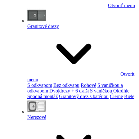
Otvoriť menu
Granitové drezy
Otvoriť
menu
S odkvapom
Bez odkvapu
Rohové
S vaničkou a
odkvapom
Dvojdrezy
+ 6 ďalší
S vaničkou
Okrúhle
Spodná montáž
Granitový drez s batériou
Čierne
Biele
Nerezové