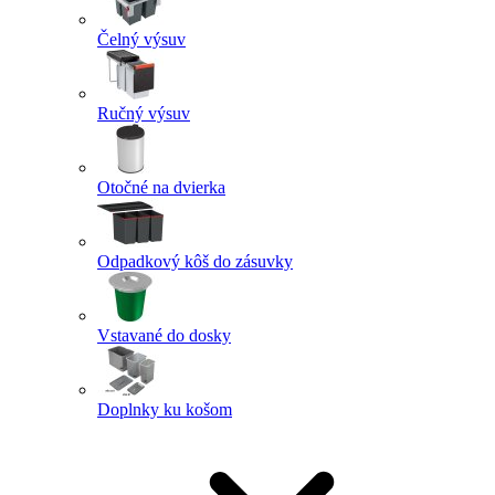
Čelný výsuv
Ručný výsuv
Otočné na dvierka
Odpadkový kôš do zásuvky
Vstavané do dosky
Doplnky ku košom