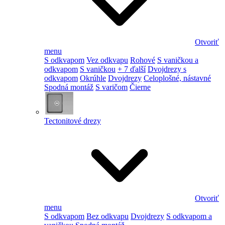
Otvoriť
menu
S odkvapom
Vez odkvapu
Rohové
S vaničkou a
odkvapom
S vaničkou
+ 7 ďalší
Dvojdrezy s
odkvapom
Okrúhle
Dvojdrezy
Celoplošné, nástavné
Spodná montáž
S varičom
Čierne
Tectonitové drezy
Otvoriť
menu
S odkvapom
Bez odkvapu
Dvojdrezy
S odkvapom a