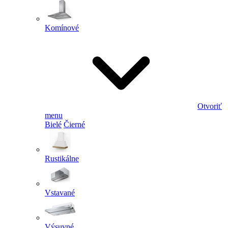
Komínové
Otvoriť
menu
Bielé
Čierné
Rustikálne
Vstavané
Výsuvné