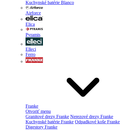
Kuchynské batérie Blanco
Airforce
Elica
Pyramis
Elleci
Ferro
Franke
Otvoriť menu
Granitové drezy Franke
Nerezové drezy Franke
Kuchynské batérie Franke
Odpadkové koše Franke
Digestory Franke