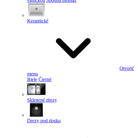
vaničkou
Spodná montáž
Keramické
Otvoriť
menu
Biele
Čierné
Sklenené drezy
Drezy pod dosku