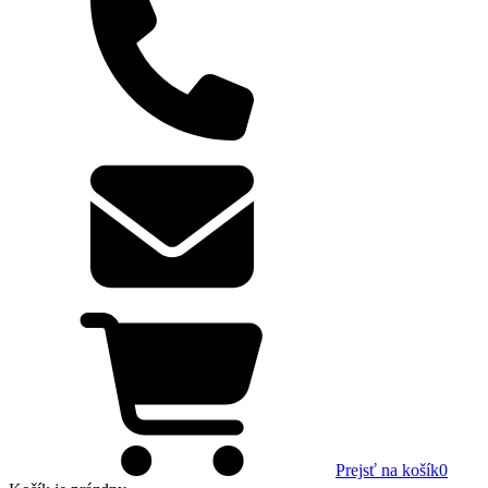
Prejsť na košík
0