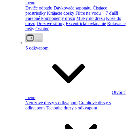
menu
Drviče odpadu
Dávkovače saponátu
Čistiace
prostriedky
Krájacie dosky
Filtre na vodu
+ 7 ďalší
Farebné komponenty drezu
Misky do drezu
Koše do
drezu
Drezové sifóny
Excentrické ovládanie
Rolovacie
rošty
Ostatné
S odkvapom
Otvoriť
menu
Nerezové drezy s odkvapom
Granitové dřezy s
odkvapom
Tectonite drezy s odkvapom