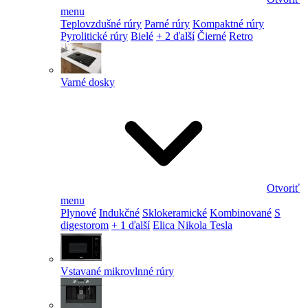
menu
Teplovzdušné rúry
Parné rúry
Kompaktné rúry
Pyrolitické rúry
Bielé
+ 2 ďalší
Čierné
Retro
Varné dosky
Otvoriť
menu
Plynové
Indukčné
Sklokeramické
Kombinované
S
digestorom
+ 1 ďalší
Elica Nikola Tesla
Vstavané mikrovlnné rúry