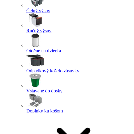
Čelný výsuv
Ručný výsuv
Otočné na dvierka
Odpadkový kôš do zásuvky
Vstavané do dosky
Doplnky ku košom