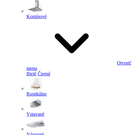
Komínové
Otvoriť
menu
Bielé
Čierné
Rustikálne
Vstavané
Výsuvné