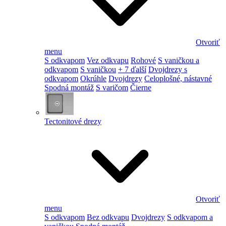
Otvoriť
menu
S odkvapom
Vez odkvapu
Rohové
S vaničkou a
odkvapom
S vaničkou
+ 7 ďalší
Dvojdrezy s
odkvapom
Okrúhle
Dvojdrezy
Celoplošné, nástavné
Spodná montáž
S varičom
Čierne
Tectonitové drezy
Otvoriť
menu
S odkvapom
Bez odkvapu
Dvojdrezy
S odkvapom a