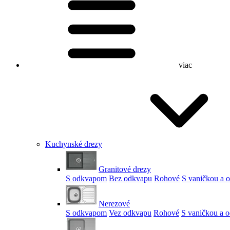
viac
Kuchynské drezy
Granitové drezy
S odkvapom
Bez odkvapu
Rohové
S vaničkou a
Nerezové
S odkvapom
Vez odkvapu
Rohové
S vaničkou a 