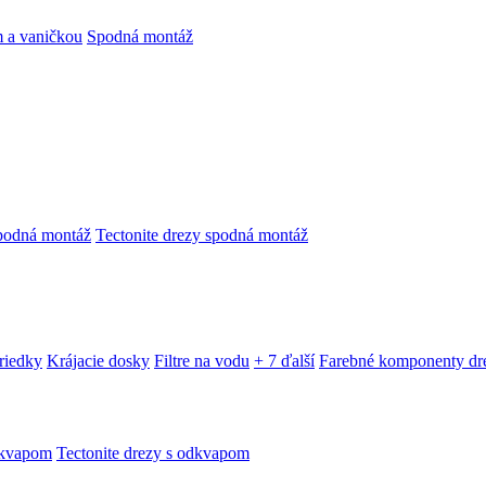
 a vaničkou
Spodná montáž
podná montáž
Tectonite drezy spodná montáž
triedky
Krájacie dosky
Filtre na vodu
+ 7 ďalší
Farebné komponenty dr
dkvapom
Tectonite drezy s odkvapom