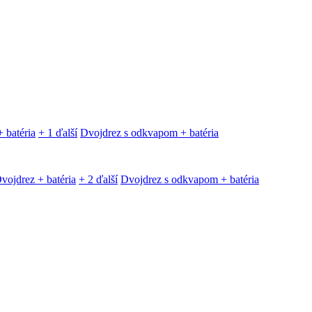
 batéria
+ 1 ďalší
Dvojdrez s odkvapom + batéria
vojdrez + batéria
+ 2 ďalší
Dvojdrez s odkvapom + batéria