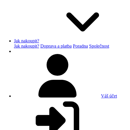
Jak nakoupit?
Jak nakoupit?
Doprava a platba
Poradna
Společnost
Váš účet