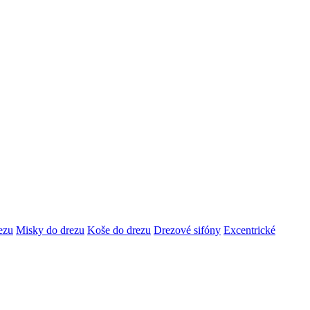
ezu
Misky do drezu
Koše do drezu
Drezové sifóny
Excentrické