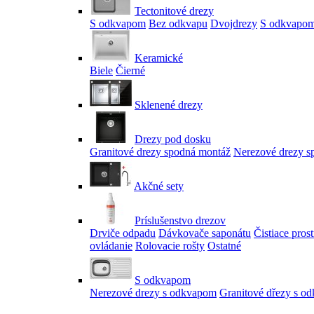
Tectonitové drezy
S odkvapom
Bez odkvapu
Dvojdrezy
S odkvapom
Keramické
Biele
Čierné
Sklenené drezy
Drezy pod dosku
Granitové drezy spodná montáž
Nerezové drezy s
Akčné sety
Príslušenstvo drezov
Drviče odpadu
Dávkovače saponátu
Čistiace pros
ovládanie
Rolovacie rošty
Ostatné
S odkvapom
Nerezové drezy s odkvapom
Granitové dřezy s o