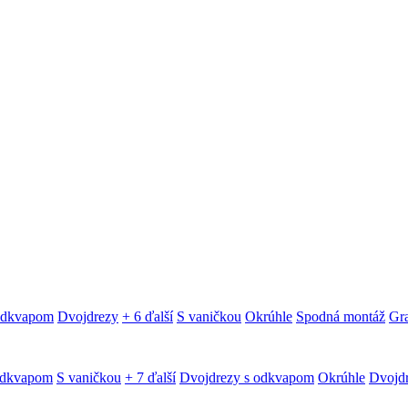
 odkvapom
Dvojdrezy
+ 6 ďalší
S vaničkou
Okrúhle
Spodná montáž
Gra
odkvapom
S vaničkou
+ 7 ďalší
Dvojdrezy s odkvapom
Okrúhle
Dvojd