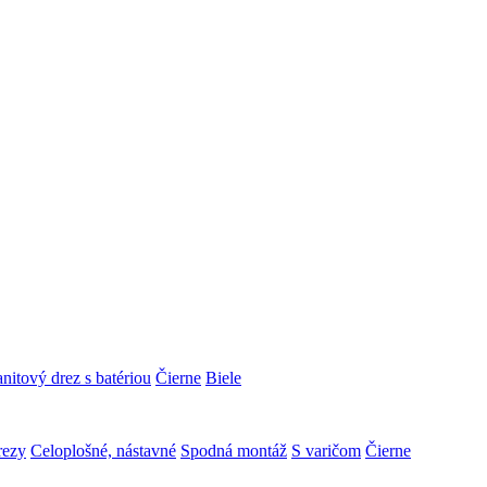
nitový drez s batériou
Čierne
Biele
rezy
Celoplošné, nástavné
Spodná montáž
S varičom
Čierne