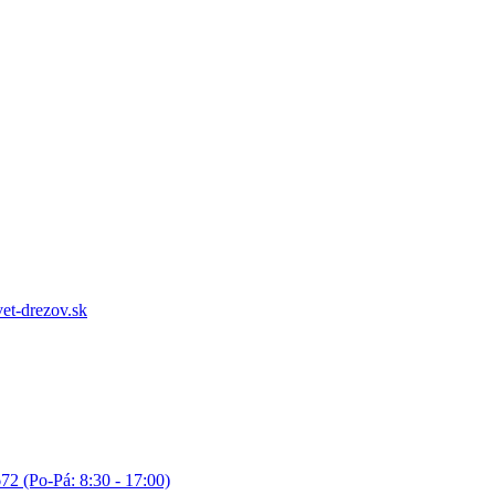
et-drezov.sk
72 (Po-Pá: 8:30 - 17:00)